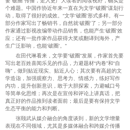
要“破圈”传播，走入更广大读者的阅读视野，确实是
个难题。中国作协近年来一直在为文学“破圈”谋划行
动，取得了很好的成效。“文学‘破圈’形式多样。有一
部分作家写出了畅销书，自然就‘破圈’了；另一部分
作家通过影视改编带动作品销售，也能产生‘破圈’效
应；还有一批作家作品获得大奖或翻译到海外，产
生广泛影响，也能‘破圈’。”
在田代琳看来，文学要“破圈”发展，作家首先要
写出老百姓喜闻乐见的作品，力避题材“内卷”和“自
嗨”，做到贴近现实、贴近人心；其次要有高超的文
学造诣，加强观察力、思考力、情感力，练好写作
内功，提升创新意识，敢于大胆探索，力避喊口号
等简单化思维；再次是在宣传和评论上讲真话，把
真正好的作品推到读者面前；最后是要有保持文学
生态平衡的能力和判断。
张颐武从媒介融合的角度谈到，新的文学增量
表现在不同领域，尤其是多媒体融合和跨媒介传播