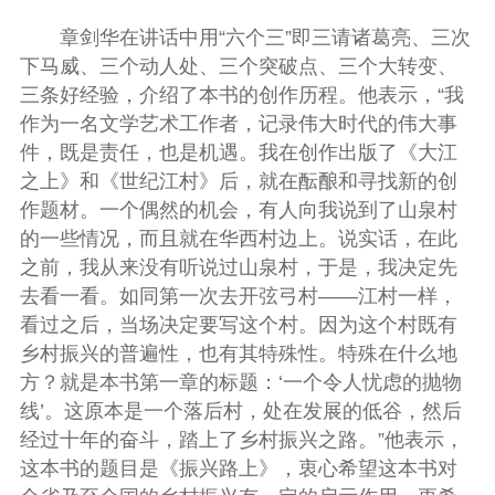
章剑华在讲话中用“六个三”即三请诸葛亮、三次
下马威、三个动人处、三个突破点、三个大转变、
三条好经验，介绍了本书的创作历程。他表示，“我
作为一名文学艺术工作者，记录伟大时代的伟大事
件，既是责任，也是机遇。我在创作出版了《大江
之上》和《世纪江村》后，就在酝酿和寻找新的创
作题材。一个偶然的机会，有人向我说到了山泉村
的一些情况，而且就在华西村边上。说实话，在此
之前，我从来没有听说过山泉村，于是，我决定先
去看一看。如同第一次去开弦弓村——江村一样，
看过之后，当场决定要写这个村。因为这个村既有
乡村振兴的普遍性，也有其特殊性。特殊在什么地
方？就是本书第一章的标题：‘一个令人忧虑的抛物
线’。这原本是一个落后村，处在发展的低谷，然后
经过十年的奋斗，踏上了乡村振
兴之路。
”
他表示，
这本书的题目是《振兴路上》，衷心希望这本书对