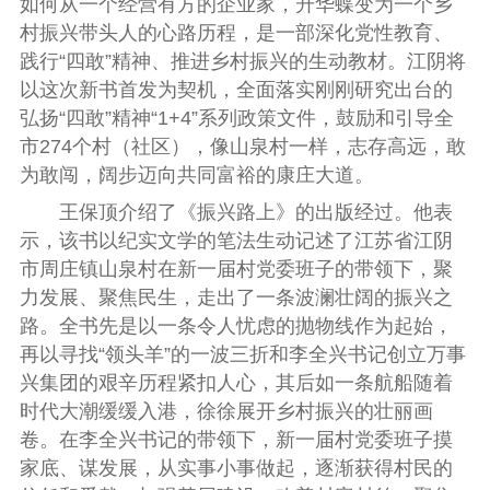
如何从一个经营有方的企业家，升华蝶变为一个乡
村振兴带头人的心路历程，是一部深化党性教育、
践行“四敢”精神、推进乡村振兴的生动教材。
江阴将
以这次新书首发为契机，全面落实刚刚研究出台的
弘扬“四敢”精神“1+4”系列政策文件，鼓励和引导全
市274个村（社区），像山泉村一样，志存高远，敢
为敢闯，阔步迈向共同富裕的康庄大道。
王保顶介绍了《振兴路上》的出版经过。他表
示，该书以纪实文学的笔法生动记述了江苏省江阴
市周庄镇山泉村在新一届村党委班子的带领下，聚
力发展、聚焦民生，走出了一条波澜壮阔的振兴之
路。全书先是以一条令人忧虑的抛物线作为起始，
再以寻找“领头羊”的一波三折和李全兴书记创立万事
兴集团的艰辛历程紧扣人心，其后如一条航船随着
时代大潮缓缓入港，徐徐展开乡村振兴的壮丽画
卷。在李全兴书记的带领下，新一届村党委班子摸
家底、谋发展，从实事小事做起，逐渐获得村民的