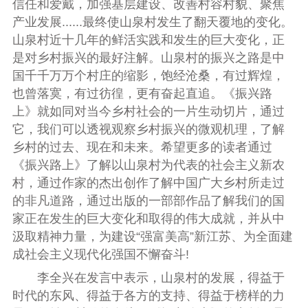
信任和爱戴，加强基层建设、改善村容村貌、聚焦
产业发展......最终使山泉村发生了翻天覆地的变化。
山泉村近十几年的鲜活实践和发生的巨大变化，正
是对乡村振兴的最好注解。山泉村的振兴之路是中
国千千万万个村庄的缩影，饱经沧桑，有过辉煌，
也曾落寞，有过彷徨，更有奋起直追。《振兴路
上》就如同对当今乡村社会的一片生动切片，通过
它，我们可以透视观察乡村振兴的微观机理，了解
乡村的过去、现在和未来。希望更多的读者通过
《振兴路上》了解以山泉村为代表的社会主义新农
村，通过作家的杰出创作了解中国广大乡村所走过
的非凡道路，通过出版的一部部作品了解我们的国
家正在发生的巨大变化和取得的伟大成就，并从中
汲取精神力量，为建设“强富美高”新江苏、为全面建
成社会主义现代化强国不懈奋斗!
李全兴在发言中表示，山泉村的发展，得益于
时代的东风、得益于各方的支持、
得益于
榜样的力