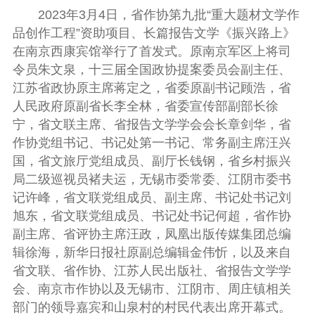
2023年3月4日，省作协第九批“重大题材文学作
品创作工程”资助项目、长篇报告文学《振兴路上》
在南京西康宾馆举行了首发式。原南京军区上将司
令员朱文泉，十三届全国政协提案委员会副主任、
江苏省政协原主席蒋定之，省委原副书记顾浩，省
人民政府原副省长李全林，省委宣传部副部长徐
宁，省文联主席、省报告文学学会会长章剑华，省
作协党组书记、书记处第一书记、常务副主席汪兴
国，省文旅厅党组成员、副厅长钱钢，省乡村振兴
局二级巡视员褚夫运，无锡市委常委、江阴市委书
记许峰，省文联党组成员、副主席、书记处书记刘
旭东，省文联党组成员、书记处书记何超，省作协
副主席、省评协主席汪政，凤凰出版传媒集团总编
辑徐海，新华日报社原副总编辑金伟忻，以及来自
省文联、省作协、江苏人民出版社、省报告文学学
会、南京市作协以及无锡市、江阴市、周庄镇相关
部门的领导嘉宾和山泉村的村民代表出席开幕式。