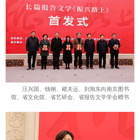
汪兴国
、
钱钢
、
褚夫运、
刘旭东向
南京图书
馆
、省文化馆
、省艺研会
、省报告文学学会
赠
书