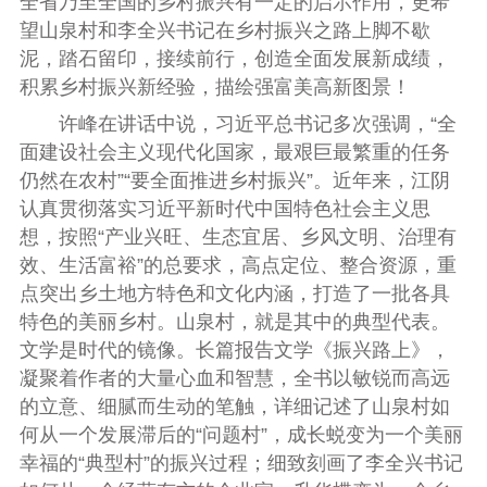
全省乃至全国的乡村振兴有一定的启示作用，更希
望山泉村和李全兴书记在乡村振兴之路上脚不歇
泥，踏石留印，接续前行，创造全面发展新成绩，
积累乡村振兴新经验，描绘强富美高新图景！
许峰在讲话中说，
习近平总书记多次强调，
“全
面建设社会主义现代化国家，最艰巨最繁重的任务
仍
然在农村”“要全面推进乡村振兴”。
近年来，江阴
认真贯彻落实习近平新时代中国特色社会主义思
想，按照
“产业兴旺、生态宜居、乡风文明、治理有
效、生活富裕”的总要求，高点定位、整合资源，重
点突出乡土地方特色和文化内涵，打造了一批各具
特色的美丽乡村。
山泉村，就是
其中的典型代表。
文学是时代的镜像。
长篇报告文学
《振兴路上》，
凝聚着作者的大量心血和智慧，全书以敏锐而高远
的立意
、细腻而生动的笔触，详细记述了山泉村如
何从一个发展滞后的“问题村”，成长蜕变为一个美丽
幸福的“典型村”的振兴过程；
细致刻画了李全兴书记