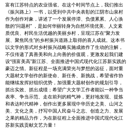
富有江苏特点的农业强省。在这个时间节点上，我们推出
《振兴路上》一书，以受到中共中央表彰的江阴市山泉村
作为创作对象，讲述了一个发展停滞、负债累累、人心涣
散的“问题村” ，是如何华丽转身为自然环境优美、人文素
质优良、村民生活优越的美丽乡村，呈现江苏在“聚力发
展、聚焦民生”的乡村振兴道路上取得的喜人成就。这本书
以文学的形式对乡村振兴战略实施成效作了生动的注解，
不仅传递了真善美和向上向善的价值观，更激发起我们建
设“强富美高”新江苏、全面推进中国式现代化江苏新实践的
豪迈之情。
新征程是一场充满荣光与梦想的远征，面对
重
大题材文学创作的新使命、新任务、新挑战，希望省
作协
能继续发挥好组织优势，加强重大题材创作的规划
引导，
抓出实效、抓出成绩；
希望
广大文学工作者能以
一种争当
表率、争当示范、走在前列的精气神，更好地
发现、提炼
和表达时代精神，创作出更多展现中华历史
之美、山河之
美、文化之美，抒写中国人民奋斗之志、
创造之力、发展
之果的精品力作，为在新征程上全面推
进中国式现代化江
苏新实践贡献文艺力量！