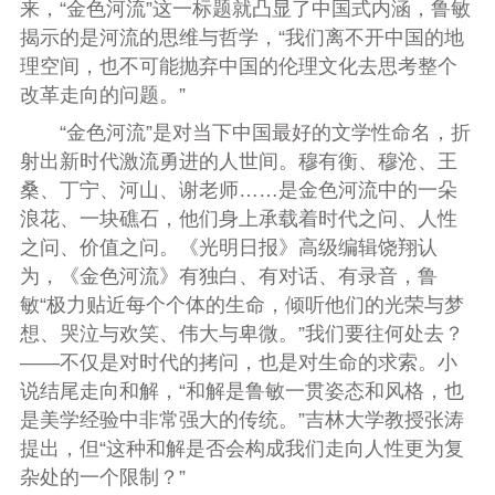
来，“金色河流”这一标题就凸显了中国式内涵，鲁敏
揭示的是河流的思维与哲学，“我们离不开中国的地
理空间，也不可能抛弃中国的伦理文化去思考整个
改革走向的问题。”
“金色河流”是对当下中国最好的文学性命名，折
射出新时代激流勇进的人世间。穆有衡、穆沧、王
桑、丁宁、河山、谢老师……是金色河流中的一朵
浪花、一块礁石，他们身上承载着时代之问、人性
之问、价值之问。《光明日报》高级编辑饶翔认
为，《金色河流》有独白、有对话、有录音，鲁
敏“极力贴近每个个体的生命，倾听他们的光荣与梦
想、哭泣与欢笑、伟大与卑微。”我们要往何处去？
——不仅是对时代的拷问，也是对生命的求索。小
说结尾走向和解，“和解是鲁敏一贯姿态和风格，也
是美学经验中非常强大的传统。”吉林大学教授张涛
提出，但“这种和解是否会构成我们走向人性更为复
杂处的一个限制？”