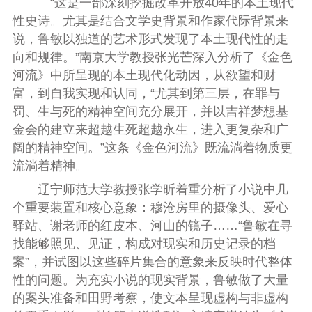
“这是一部深刻挖掘改革开放40年的本土现代
性史诗。尤其是结合文学史背景和作家代际背景来
说，鲁敏以独道的艺术形式发现了本土现代性的走
向和规律。”南京大学教授张光芒深入分析了《金色
河流》中所呈现的本土现代化动因，从欲望和财
富，到自我实现和认同，“尤其到第三层，在罪与
罚、生与死的精神空间充分展开，并以吉祥梦想基
金会的建立来超越生死超越永生，进入更复杂和广
阔的精神空间。”这条《金色河流》既流淌着物质更
流淌着精神。
辽宁师范大学教授张学昕着重分析了小说中几
个重要装置和核心意象：穆沧房里的摄像头、爱心
驿站、谢老师的红皮本、河山的镜子……“鲁敏在寻
找能够照见、见证，构成对现实和历史记录的档
案”，并试图以这些碎片集合的意象来反映时代整体
性的问题。为充实小说的现实背景，鲁敏做了大量
的案头准备和田野考察，使文本呈现虚构与非虚构