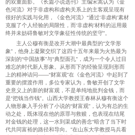
的双重面影。《长篇小说选刊》主编宋嵩认为《金
色河流》对于非虚构和虚构关系上的主客观呈现有
很好的实践与化用，《金色河流》“通过‘非虚构’素材
克服了个人经验的局限性，而‘非虚构’材料的运用最
终并未妨碍鲁敏对文学象征性传统的坚守”。
主人公穆有衡是改开大潮中最典型的“文学形
象”，他身上凝聚交织了这四十五年来最为火热最为
深刻的“中国故事”与“典型面孔”，成为一个令人过目
难忘的时代新人形象。从形而下的经验呈现到形而
上的精神诘问——“财富观”在《金色河流》中起到了
重要的摆渡作用，多位专家认为，鲁敏开创了文学
史意义上的新的财富观，不是单纯地批判金钱，而
是“把钱当作钱”。山西大学教授王春林从穆有衡这个
人物形象入手分析了小说的“财富观”，认为有总的生
动之处，既体现在他的原罪与救赎，也表现在结尾
对金钱的处理，这一水到渠成的善念“暗含了当下时
代共同富裕的路径和导向。”在山东大学教授马兵看