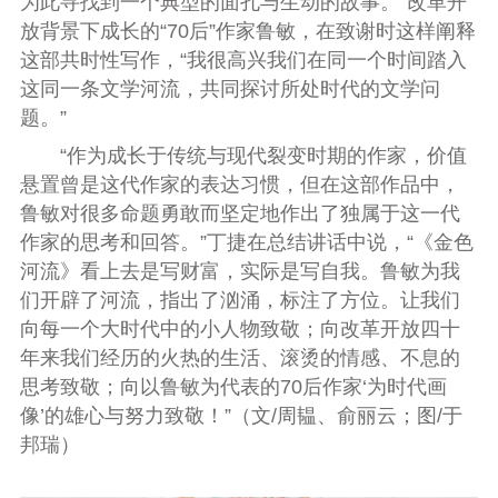
为此寻找到一个典型的面孔与生动的故事。”改革开
放背景下成长的“70后”作家鲁敏，在致谢时这样阐释
这部共时性写作，“我很高兴我们在同一个时间踏入
这同一条文学河流，共同探讨所处时代的文学问
题。”
“作为成长于传统与现代裂变时期的作家，价值
悬置曾是这代作家的表达习惯，但在这部作品中，
鲁敏对很多命题勇敢而坚定地作出了独属于这一代
作家的思考和回答。”丁捷在总结讲话中说，“《金色
河流》看上去是写财富，实际是写自我。鲁敏为我
们开辟了河流，指出了汹涌，标注了方位。让我们
向每一个大时代中的小人物致敬；向改革开放四十
年来我们经历的火热的生活、滚烫的情感、不息的
思考致敬；向以鲁敏为代表的70后作家‘为时代画
像’的雄心与努力致敬！”（文/周韫、俞丽云；图/于
邦瑞）