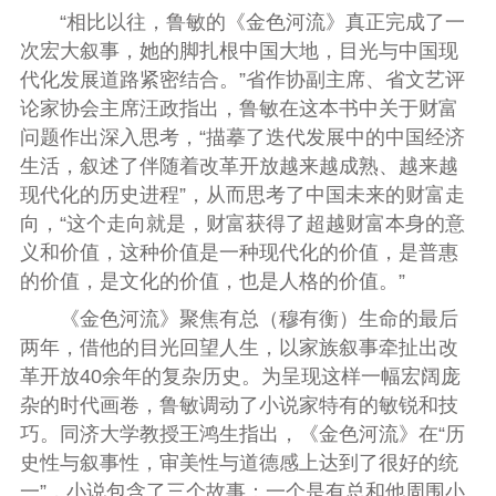
“相比以往，鲁敏的《金色河流》真正完成了一
次宏大叙事，她的脚扎根中国大地，目光与中国现
代化发展道路紧密结合。”省作协副主席、省文艺评
论家协会主席汪政指出，鲁敏在这本书中关于财富
问题作出深入思考，“描摹了迭代发展中的中国经济
生活，叙述了伴随着改革开放越来越成熟、越来越
现代化的历史进程”，从而思考了中国未来的财富走
向，“这个走向就是，财富获得了超越财富本身的意
义和价值，这种价值是一种现代化的价值，是普惠
的价值，是文化的价值，也是人格的价值。”
《金色河流》聚焦有总（穆有衡）生命的最后
两年，借他的目光回望人生，以家族叙事牵扯出改
革开放40余年的复杂历史。为呈现这样一幅宏阔庞
杂的时代画卷，鲁敏调动了小说家特有的敏锐和技
巧。同济大学教授王鸿生指出，《金色河流》在“历
史性与叙事性，审美性与道德感上达到了很好的统
一”，小说包含了三个故事：一个是有总和他周围小