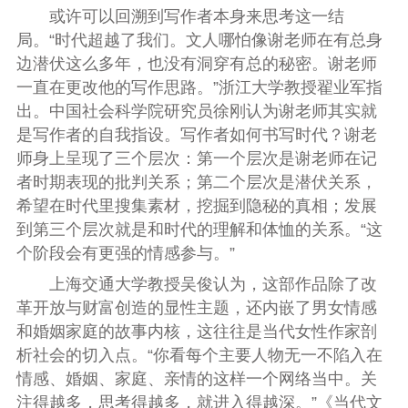
或许可以回溯到写作者本身来思考这一结
局。“时代超越了我们。文人哪怕像谢老师在有总身
边潜伏这么多年，也没有洞穿有总的秘密。谢老师
一直在更改他的写作思路。”浙江大学教授翟业军指
出。中国社会科学院研究员徐刚认为谢老师其实就
是写作者的自我指设。写作者如何书写时代？谢老
师身上呈现了三个层次：第一个层次是谢老师在记
者时期表现的批判关系；第二个层次是潜伏关系，
希望在时代里搜集素材，挖掘到隐秘的真相；发展
到第三个层次就是和时代的理解和体恤的关系。“这
个阶段会有更强的情感参与。”
上海交通大学教授吴俊认为，这部作品除了改
革开放与财富创造的显性主题，还内嵌了男女情感
和婚姻家庭的故事内核，这往往是当代女性作家剖
析社会的切入点。“你看每个主要人物无一不陷入在
情感、婚姻、家庭、亲情的这样一个网络当中。关
注得越多，思考得越多，就进入得越深。”《当代文