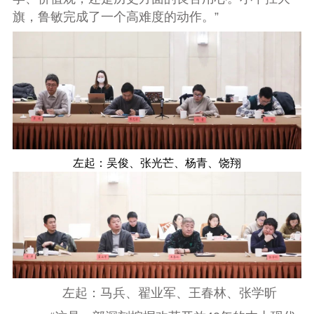
旗，鲁敏完成了一个高难度的动作。”
左起：吴俊、张光芒、杨青、饶翔
左起：马兵、翟业军、王春林、张学昕