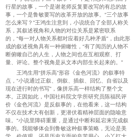
行星的故事，一个是谢老师反复要改写的有总的故
事，一个是鲁敏要写的改革开放的故事。“三个故事
怎么来写？”王鸿生注意到，小说统合了全部人称关
系，其叙述视角和人物的对位关系是紧密联系
的，“每一对人物关系都对应着好几种矛盾”，由此形
成的叙述视角具有一种俯瞰性，“有了阅历的人物不
断俯瞰自己的人生，人物之间也在互相观察、打
量、评论。整个视角是从文本内部生长起来的。”
王鸿生用“拼乐高”形容《金色河流》的叙事特
点，“小说通过正叙、倒叙、插叙、回忆、自省以及
现在进行时的书写”，像拼乐高一样结构了整个文
本。正因如此，中国社科院文学所研究员陈福民评
价《金色河流》是反叙事的，在他看来，这一结构
不仅在技术大有创新，更潜伏着精神层面的隐喻意
味。“小说里障碍重重，是通过中断和延宕来完成叙
事的。我能够体会到鲁敏这种叙事策略，无论是美
学、价值观，还是历史方面的良苦用心。小丫扛大