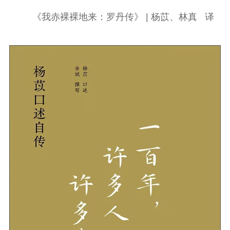
《我赤裸裸地来：罗丹传》 | 杨苡、林真 译