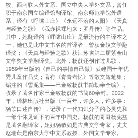
校、西南联大外文系、国立中央大学外文系，曾任
职于南京国立编译馆翻译馆、南京师范学院外语
系，译有《呼啸山庄》《永远不落的太阳》《天真
与经验之歌》《我赤裸裸地来：罗丹传》等作品。
其中，她翻译的《呼啸山庄》是最流行的中译本之
一，她也是此中文书名的首译者，曾获金陵文学翻
译奖；《天真与经验之歌》获江苏省第二届紫金山
文学奖文学翻译奖。此外，杨苡还创作过儿歌，
1959年出版的《自己的事情自己做》获建国十年优
秀儿童作品奖；著有《青青者忆》等散文随笔集；
编注的《雪泥集——巴金致杨苡书简劫余全编》，
收录了著名作家巴金致杨苡的书简60余封。2022
年，译林出版社出版《一百年，许多人，许多事：
杨苡口述自传》，记录了一代知识分子的心灵史和
一部个体见证下的百年中国史。杨苡的哥哥杨宪益
是著名翻译家，姐姐杨敏如是古典文学专家，丈夫
赵瑞蕻是南京大学中文系教授、外国文学专家。