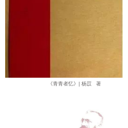
《青青者忆》|
杨苡 著