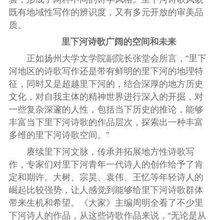
既有地域性写作的辨识度，又有多元开放的审美品
质。
里下河诗歌广阔的空间和未来
正如扬州大学文学院副院长张堂会所言，“里下
河地区的诗歌写作还是带有鲜明的里下河的地理特
征，同时又是超越里下河的，结合深厚的地方历史
文化，对自我主体的精神世界进行深入的开掘，对
一些复杂深邃的人性，包括当下历史的推论，能够
丰富当下里下河诗歌的作品层次，探索出一种丰富
多维的里下河诗歌空间。
”
赓续
里下河文脉，传承并拓展地方性诗歌写
作，专家们对里下河青年一代诗人的创作给予了肯
定和期许。大树、宗昊、袁伟、王忆等年轻诗人的
崛起比较强势，让人感觉到能够给里下河诗歌群体
带来生机和希望。《大家》主编周明全看了不少里
下河诗人的作品，从这些诗歌作品来说，
“
无论是从