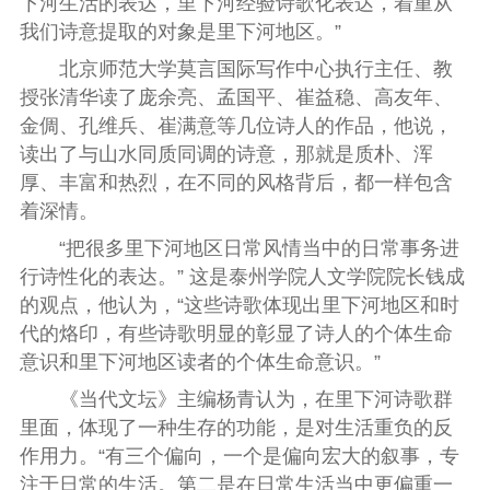
下河生活的表达，里下河经验诗歌化表达，着重从
我们诗意提取的对象是里下河地区。”
北京师范大学莫言国际写作中心执行主任、教
授张清华读了庞余亮、孟国平、崔益稳、高友年、
金倜、孔维兵、崔满意等几位诗人的作品，他说，
读出了与山水同质同调的诗意，那就是质朴、浑
厚、丰富和热烈，在不同的风格背后，都一样包含
着深情。
“
把很多里下河地区日常风情当中的日常事务进
行诗性化的表达。
”
这是泰州学院人文学院院长钱成
的观点，他认为，“这些诗歌体现出里下河地区和时
代的烙印，有些诗歌明显的彰显了诗人的个体生命
意识和里下河地区读者的个体生命意识。
”
《当代文坛》主编杨青认为，在里下河诗歌群
里面，体现了一种生存的功能，是对生活重负的反
作用力。
“
有三个偏向，一个是偏向宏大的叙事，专
注于日常的生活。第二是在日常生活当中更偏重一