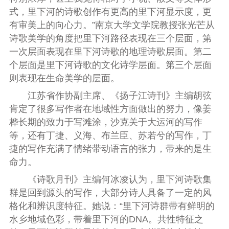
式，里下河的诗歌创作有更高的里下河显示度，更
有审美上的向心力。”
南京大学文学院教授张光芒从
诗歌美学的角度把里下河路径表现在三个层面，第
一次层面表现在里下河诗歌的地理诗歌层面。第二
个层面是里下河诗歌的文化诗学层面。第三个层面
则表现在生命美学的层面。
江苏省作协副主席、《扬子江诗刊》主编胡弦
肯定了很多写作者在地域性方面做出的努力，像姜
桦长期的致力于写滩涂，沙克关于大运河的写作
等，还有丁捷、义海、布兰臣、苏若兮的写作，丁
捷的写作充满了情绪带动语言的张力，带来的是生
命力。
《诗歌月刊》主编何冰凌认为，里下河诗歌集
群是回到源头的写作，大部分诗人具备了一定的风
格化和辨识度特征。她说：“里下河诗群带有鲜明的
水乡地域色彩，带着里下河的
DNA
。共性特征之