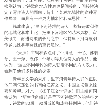
发展提供了无限可能。江苏省作协创研室副主任韩
松刚认为，“诗歌的地方性表达是间接的，间接性决
定了写作诗人的面向，超出了某种地域性的这种写
作局限，而具有一种更为抽象性和沉思性。
”
钱成建议，
“
里下河诗群的诗人，坚持诗歌创作
的地域化和本土化，把里下河地区的艺术风格、审
美倾向，融进诗歌的长河之中，保持里下河诗歌创
作多元性和丰富性的重要途径。
”
《天涯》主编林森点评了邵满意、王忆、苏若
兮、王一萍、袁伟、邹黎明等几位诗人的作品，他
认为，“这些不同年龄的诗人朝着不同的方向发力，
看到了他们多样性的探索。
”
青年是文学的未来，里下河青年诗人群体正以
他们朝气蓬勃的书写给江苏文坛、中国文坛带来惊
喜和希望。对此，《扬子江文学评论》副主编何同
彬认为，“新生代的崛起是里下河诗歌群体的特征之
一，诗歌的
80
后、
90
后成长和成熟特别快，他们诗