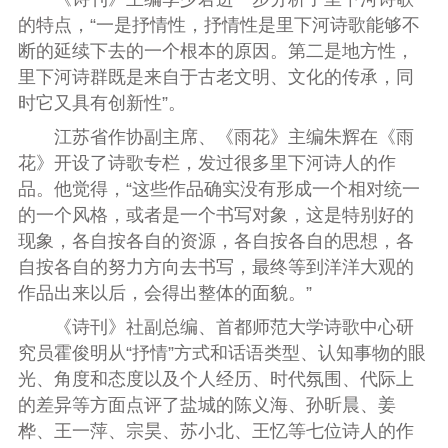
的特点，“一是抒情性，抒情性是里下河诗歌能够不
断的延续下去的一个根本的原因。第二是地方性，
里下河诗群既是来自于古老文明、文化的传承，同
时它又具有创新性
”
。
江苏省作协副主席、《雨花》主编朱辉在《雨
花》开设了诗歌专栏，发过很多里下河诗人的作
品。他觉得，
“
这些作品确实没有形成一个相对统一
的一个风格，或者是一个书写对象，这是特别好的
现象，各自按各自的资源，各自按各自的思想，各
自按各自的努力方向去书写，最终等到洋洋大观的
作品出来以后，会得出整体的面貌。
”
《诗刊》社副总编、首都师范大学诗歌中心研
究员霍俊明从“抒情”方式和话语类型、认知事物的眼
光、角度和态度以及个人经历、时代氛围、代际上
的差异等方面点评了盐城的陈义海、孙昕晨、姜
桦、王一萍、宗昊、苏小北、王忆等七位诗人的作