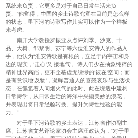
系统来负责，它更多是对于自己日常生活来负
责。”他觉得，中国的乡土诗歌究竟在目前是怎么样
的状态，里下河的诗歌写作其实可以作为一个样板
来考虑。
南开大学教授罗振亚从点评刘季、沙克、十
品、大树、邹黎明、苏宁等六位淮安诗人的作品入
手，他认为“淮安诗歌是有根的，立足于内宇宙和身
边的现实，‘走心’又‘接地气’。诗人们少在抽象纯粹的
精神世界高蹈，更不企慕虚无缥缈的‘彼在’空间；而
是有意识地‘及物’，凝眸普通人的喜怒哀乐与生活状
态，在氤氲着人间烟火气的此时、此在境遇中建构
日常诗学，从日常生活的海洋中采撷美妙的浪花，
并表现出将日常经验转换、提升为诗性经验的能
力。”
对于里下河诗歌的乡土表达，江苏省作协副主
席、江苏省文艺评论家协会主席汪政认为，“
对于里