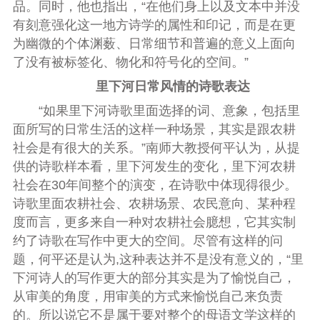
品。同时，他也指出，“在他们身上以及文本中并没
有刻意强化这一地方诗学的属性和印记，而是在更
为幽微的个体渊薮、日常细节和普遍的意义上面向
了没有被标签化、物化和符号化的空间。”
里下河日常风情的诗歌表达
“如果里下河诗歌里面选择的词、意象，包括里
面所写的日常生活的这样一种场景，其实是跟农耕
社会是有很大的关系。”南师大教授何平认为，从提
供的诗歌样本看，里下河发生的变化，里下河农耕
社会在
30
年间整个的演变，在诗歌中体现得很少。
诗歌里面农耕社会、农耕场景、农民意向、某种程
度而言，更多来自一种对农耕社会臆想，它其实制
约了诗歌在写作中更大的空间。尽管有这样的问
题，何平还是认为
,
这种表达并不是没有意义的，“里
下河诗人的写作更大的部分其实是为了愉悦自己，
从审美的角度，用审美的方式来愉悦自己来负责
的。所以说它不是属于要对整个的母语文学这样的