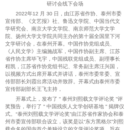
研讨会线下会场
2022
年
12
月
30
日，由江苏省作协、泰州市委
宣传部、《文艺报》社、鲁迅文学院、中国当代文
学研究会、南京大学文学院、南京师范大学文学
院、扬州大学文学院共同主办的第十届全国里下河
文学研讨会，在泰州开幕。中国作协党组成员、
《人民文学》主编施战军，中国作协副主席、江苏
省作协主席毕飞宇，中国残联党组成员、副理事长
程凯，江苏省作协党组书记、常务副主席汪兴国，
以视频方式出席开幕式并讲话，泰州市委常委、宣
传部部长刘霞出席活动并致辞。开幕式由泰州市委
宣传部副部长王飞主持，
开幕式上，发布了
"
泰州刘熙载文学评论奖
"
评
奖预告，举行了
"
中国残疾人文学创研基地
"
揭牌仪
式。“泰州刘熙载文学评论奖”由江苏省作家协会和泰
州市委宣传部联合设立，该奖是以“东方黑格尔”刘熙
载命名的国内首个单独设立的文学评论奖项，旨在