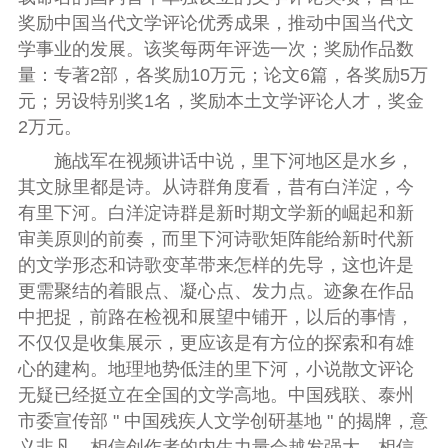
奖励中国当代文学评论优秀成果，推动中国当代文
学事业的发展。该奖每两年评选一次；奖励作品数
量：专著
2
部，各奖励
10
万元；论文
6
篇，各奖励
5
万
元；另设特别奖
1
名，奖励本土文学评论人才，奖金
2
万元。
施战军在视频讲话中说，里下河地区是水乡，
其文脉里都是诗。
从诗群角度看，昔有白洋淀，今
有里下河。白洋淀诗群是新时期文学新的崛起和新
审美原则的前奏，而里下河诗歌矩阵能给新时代新
的文学形态和诗歌变革带来怎样的先导，这也许是
更需聚结的着眼点、凝心点、发力点。迹象在作品
中把捉，前路在检视和展望中铺开，以后的事情，
不仅仅是收集展示，更应该是有方位的探索和有雄
心的建构。
地理地势低洼的里下河，小说散文评论
无疑已经挺立在全国的文学高地。中国残联、泰州
市委宣传部
"
中国残疾人文学创研基地
"
的揭牌，意
义非凡。相信创作者的内生力量会越发强大，相信