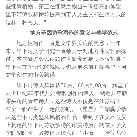
些细微植物，第三在细微之物当中有更高的仰望。
里下河诗歌将诗歌提高到了人文主义和生存方式的
这样一种高度。
”
地方基因诗歌写作的意义与美学范式
地方性写作一直是文学界关注的焦点，十年
来，里下河文学研究一直致力于对地方性写作的探
讨，本届研讨会以诗歌作为研究对象，不仅拓展了
里下河文学研究的视阈，也从更深层面探寻里下河
文学创作的审美路径。
里下河诗人群体从
50
后、
60
后到
90
后，涵盖了
从上世纪
80
年代开始诗歌创作的诗人，到近几年崭
露头角的青年诗人，这些诗人不仅是在江苏省里，
在全国都产生了一定的影响。《星星》主编龚学敏
从这些不同类型和风格的作品，看到了在文本意义
上构建的里下河诗歌独特的审美特质。南京大学文
学院副院长、教授傅元峰点评了小海、丁捷等几位