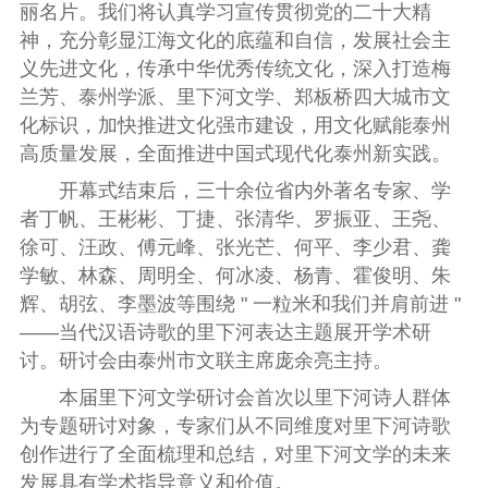
丽名片。我们将认真学习宣传贯彻党的二十大精
神，充分彰显江海文化的底蕴和自信，发展社会主
义先进文化，传承中华优秀传统文化，深入打造梅
兰芳、泰州学派、里下河文学、郑板桥四大城市文
化标识，加快推进文化强市建设，用文化赋能泰州
高质量发展，全面推进中国式现代化泰州新实践。
开幕式结束后，三十余位省内外著名专家、学
者丁帆、王彬彬、丁捷、张清华、罗振亚、王尧、
徐可、汪政、傅元峰、张光芒、何平、李少君、龚
学敏、林森、周明全、何冰凌、杨青、霍俊明、朱
辉、胡弦、李墨波等围绕
"
一粒米和我们并肩前进
"
——
当代汉语诗歌的里下河表达主题展开学术研
讨。研讨会由泰州市文联主席庞余亮主持。
本届里下河文学研讨会首次以里下河诗人群体
为专题研讨对象，专家们从不同维度对里下河诗歌
创作进行了全面梳理和总结，对里下河文学的未来
发展具有学术指导意义和价值。