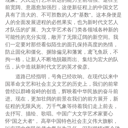
前宽阔、意愿愈加强烈，这使新征程上的中国文艺
具有了浩大的、不可胜数的人才“基数”。这本身便是
人的全面发展进程的必然果实，也为新时代文艺人
才队伍的扩展、为文学艺术各门类各领域各种新的
可能性的充分实现，敞开了无限辽阔的新空间。我
们一定要对那些看似陌生的面孔保持高度的热情，
防止固化和僵化、摒除偏见和藩篱，鸢飞鱼跃，不
拘一格，让新人不断地脱颖而出、集结为宏大的队
伍，从中造就新时代文艺的英才俊彦。
道路已经指明，号角已经吹响。在现代以来中
国革命文艺和社会主义文艺的历史上，我们的前辈
曾经以群峰耸峙的创造，辉映着中华民族的奋斗前
进。现在，更加壮阔的前景在我们的前方展开，新
征程的无限风光、万千气象等待着我们走上前去，
去抒写、描绘、歌唱。中国广大文学艺术家要心
怀“国之大者”， 高举中国特色社会主义伟大旗帜，