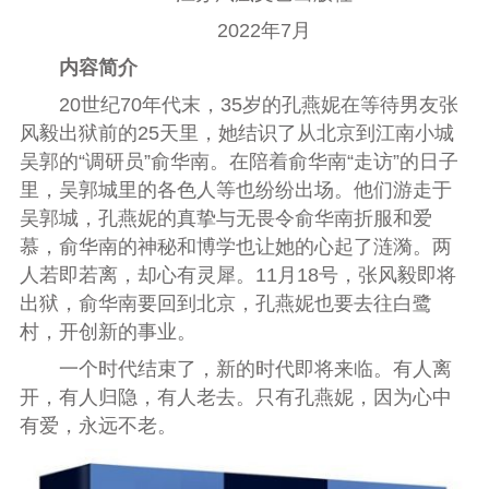
2022年7月
内容简介
20世纪70年代末，35岁的孔燕妮在等待男友张
风毅出狱前的25天里，她结识了从北京到江南小城
吴郭的“调研员”俞华南。在陪着俞华南“走访”的日子
里，吴郭城里的各色人等也纷纷出场。他们游走于
吴郭城，孔燕妮的真挚与无畏令俞华南折服和爱
慕，俞华南的神秘和博学也让她的心起了涟漪。两
人若即若离，却心有灵犀。11月18号，张风毅即将
出狱，俞华南要回到北京，孔燕妮也要去往白鹭
村，开创新的事业。
一个时代结束了，新的时代即将来临。有人离
开，有人归隐，有人老去。只有孔燕妮，因为心中
有爱，永远不老。