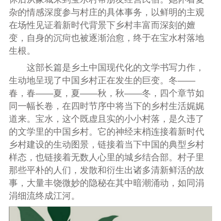
杂的情感深度参与村庄的具体事务，以鲜明的主观
在场性见证着新时代背景下乡村丰富而深刻的嬗
变，自身的沉疴也被逐渐治愈，终于在宝水村落地
生根。
这部长篇是乡土中国现代化的文学书写力作，
生动地呈现了中国乡村正在发生的巨变。冬——
春，春——夏，夏——秋，秋——冬，四个章节如
同一幅长卷，在四时节序中将当下的乡村生活娓娓
道来。宝水，这个既虚且实的小小村落，是久违了
的文学里的中国乡村。它的神经末梢连接着新时代
乡村建设的生动图景，链接着当下中国的典型乡村
样态，也链接着无数人心里的城乡结合部。村子里
那些平朴的人们，发散和衍生出诸多清新鲜活的故
事，大量丰饶微妙的隐秘在其中暗潮涌动，如同涓
涓细流终成江河。