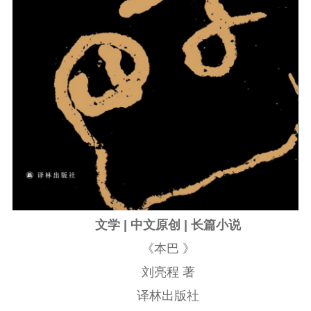
文学 | 中文原创 | 长篇小说
《本巴 》
刘亮程 著
译林出版社