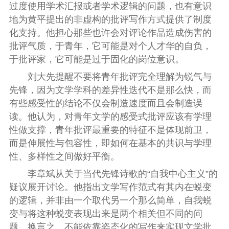
过度使用学术汇报或者学术逻辑的问题，也有意识
地为黄平提出的非虚构的批评写作方式提供了制度
化支持。他担心那些也许会对评论作品造成伤害的
批评气质，于青年，它可能是对个人才华的自负，
于批评家，它可能是过于固化的岗位意识。
刘大先提醒不要将青年批评完全理解为锐气与
先锋，因为文学学科的差异性迭代不是那么快，而
有些感受性的结论不仅会制造速度而且会制造误
读。他认为，对青年文学的感受式批评应该有学理
性做支撑，青年批评最重要的特征不是体现前卫，
而是伸展性与包容性，即如何在基本的共识与学理
性、多样性之间做好平衡。
李章斌从关于当代先锋诗歌的“自我中心主义”的
疑议展开讨论。他指出文学写作范式有其内在蜕变
的逻辑，并非由一个取代另一个那么简单，自我蜕
变与将这种蜕变表现出来是两个相关但不同的问
题。换言之，不能依靠姿态化的写作来实现文学批