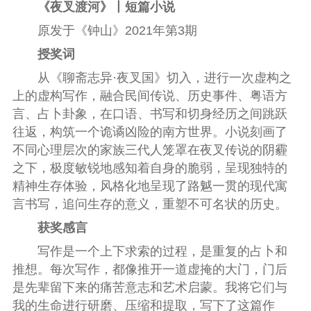
《夜叉渡河》丨短篇小说
原发于《钟山》2021年第3期
授奖词
从《聊斋志异·夜叉国》切入，进行一次虚构之
上的虚构写作，融合民间传说、历史事件、粤语方
言、占卜卦象，在口语、书写和切身经历之间跳跃
往返，构筑一个诡谲凶险的南方世界。小说刻画了
不同心理层次的家族三代人笼罩在夜叉传说的阴霾
之下，极度敏锐地感知着自身的脆弱，呈现独特的
精神生存体验，风格化地呈现了路魆一贯的现代寓
言书写，追问生存的意义，重塑不可名状的历史。
获奖感言
写作是一个上下求索的过程，是重复的占卜和
推想。每次写作，都像推开一道虚掩的大门，门后
是先辈留下来的痛苦意志和艺术启蒙。我将它们与
我的生命进行研磨、压缩和提取，写下了这篇作