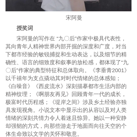
宋阿曼
授奖词
宋阿曼的写作在 “九〇后”作家中极具代表性，
其向青年人精神世界内部开掘的深度和广度，对当
下都市经验的敏锐捕捉和生动表达，以及细节的精
确性、语言的细致度和叙事的放松感，都体现了“九
〇后”作家的典型特征和总体取向。《李垂青2001》
以千禧年为支点撬动其对时代情绪的总体感知；
《白噪音》《西皮流水》深刻描摹都市生活内部的
精神纹理；《啊朋友再见》回顾青年一代的成长，
极富时代历程感；《堤岸之间》涉及乡土经验亦独
具发现视角。小说文本中显示出的从容以及对人类
情绪的深刻共情力令人着迷且惊异。她以一种安静
却强韧的方式，向那些游走于地面而向往天空的个
体生命致以文学的关怀和敬意。