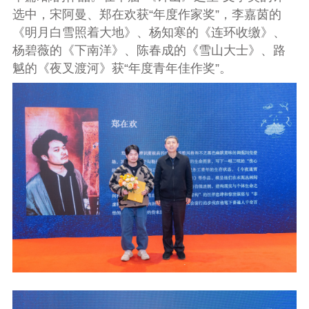
选中，宋阿曼、郑在欢获“年度作家奖”，李嘉茵的
《明月白雪照着大地》、杨知寒的《连环收缴》、
杨碧薇的《下南洋》、陈春成的《雪山大士》、路
魆的《夜叉渡河》获“年度青年佳作奖”。