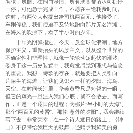
绸缎，瑰丽、壮阔而深情。所有乘客都请求司机停
一停，可他急于完成工作，不愿在中途耗费时间。
这时，有两位大叔提出给司机两百元，他接受了。
车刚停稳，我们便迫不及待地跑向那片无名海滩，
在海风的吹拂下，看了半小时的夕阳。
十年光阴弹指过。今天，反全球化浪潮，地方
保护主义，重新抬头的民族主义，以及整个世界的
不确定性和非理性，就像一轮轮动荡起伏的潮汐。
委身于这一历史装置中，我愈发感觉到理想与信念
的重要。我想，诗歌的存在，就是要把人类引向一
片陌生的海滩，让我们见识不一样的夕阳、海鸟、
天空。在时间长河里，华美黄昏只是短暂的一瞬，
但它的辉光一旦注入我们心底，就不会散去。而写
作，正是一个逐日的过程；为那片“半小时的大海”、
那个“两百元的黄昏”、那轮“意外的夕阳”，我会继续
写下去。非常荣幸，在一个诗人逐日的路上，《钟
山》不仅带给我巨大的鼓舞，还赠予我鲜美的勇