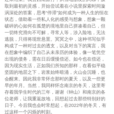
取到最初的灵感，开始尝试着在小说里探索时间漩
涡深处的答案，思考“停滞”如何成为一种人生的恒在
状态，借助着一些私人化的感受与想象，想象一颗
破碎的心如何在孤楚的境地里自己拼凑着自己，但
一切终究滑向不可解，寻常人等，涉入险地，无法
逃脱，只得将现世悬置。冥冥之中，这种书写似乎
构成了一种对过去的透支，以及对当下的寓言，我
在想象中编织了自己从未亲历的体验，像一笔凭空
出现的债务，需在日后缓慢偿还。如今也在偿还，
因为现实生活，正如我们所知的那样，在看似平稳
坚固的地层之下，岩浆始终暗涌，火山会沉睡，也
会醒来。因此我非常怀念那时的夏天，以及一些更
早的年月。当然，我同样怀念南京的冬天，这里寄
存着我学生时代的三年，谢谢《钟山》和南京的各
位老师，让我重返故地，回想起过去那些特别好的
日子。今后我也会时常想起，在2022年的冬天，有
过这样一个闪烁的时刻。