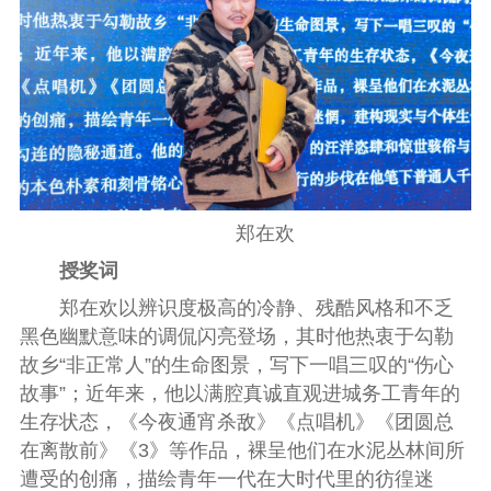
郑在欢
授奖词
郑在欢以辨识度极高的冷静、残酷风格和不乏
黑色幽默意味的调侃闪亮登场，其时他热衷于勾勒
故乡“非正常人”的生命图景，写下一唱三叹的“伤心
故事”；近年来，他以满腔真诚直观进城务工青年的
生存状态，《今夜通宵杀敌》《点唱机》《团圆总
在离散前》《3》等作品，裸呈他们在水泥丛林间所
遭受的创痛，描绘青年一代在大时代里的彷徨迷