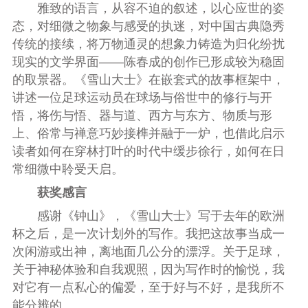
雅致的语言，从容不迫的叙述，以心应世的姿
态，对细微之物象与感受的执迷，对中国古典隐秀
传统的接续，将万物通灵的想象力铸造为归化纷扰
现实的文学界面——陈春成的创作已形成较为稳固
的取景器。《雪山大士》在嵌套式的故事框架中，
讲述一位足球运动员在球场与俗世中的修行与开
悟，将伤与悟、器与道、西方与东方、物质与形
上、俗常与禅意巧妙接榫并融于一炉，也借此启示
读者如何在穿林打叶的时代中缓步徐行，如何在日
常细微中聆受天启。
获奖感言
感谢《钟山》，《雪山大士》写于去年的欧洲
杯之后，是一次计划外的写作。我把这故事当成一
次闲游或出神，离地面几公分的漂浮。关于足球，
关于神秘体验和自我观照，因为写作时的愉悦，我
对它有一点私心的偏爱，至于好与不好，是我所不
能分辨的。