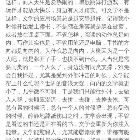
这样，而人天生是爱热闹的，唱歌跳舞打游戏，有
玩伴才能放大快乐，身边有人才踏实。可文学不是
这样，文学的应用场景总是越安静越好。记得我小
时候开始爱上读书，不是缩在角落就是躲在被窝，
或者放在课桌下面。不管怎样，阅读的动作总是向
内，写作其实也是，不管用笔还是电脑，手指的方
向都是向内的。为什么总是向内，大概因为是一个
人吧，就是张开了手，也摸不到什么。人当然是需
要同类的，一个人久了，身边没有同类支撑，难免
会自我怀疑，尤其是受到外部冲击的时候，文学能
帮上什么忙呢？世界的音浪太强，向内的文学就更
小了，几乎微不可测，于是我们只能往外冲，去融
入人群，去顺应潮流，去拼，去碰，去挣去抢。可
总有累的时候吧，总有一个人的时候吧，总有受伤
的时候。静静地舔舐伤口之时，文学会出现，不管
是看过的书还是正在看的书，文学会重新为你注入
能量。文学能慰籍人，尤其能慰籍弱者，谁都有脆