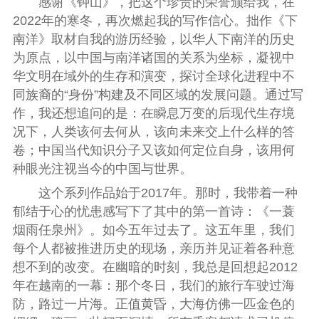
感谢《钟山》，把这个珍贵的荣誉颁给我，在
2022年的寒冬，再次燃起我的写作信心。拙作《下
南洋》取材自我的游历经验，以华人下南洋的历史
为原点，以中国与南洋诸国的关系为坐标，凝视中
华文明在域外的生存和演变，探讨全球化进程中不
同族裔的“身份”构建及不同区域的发展问题。通过写
作，我还想追问的是：在瞬息万变的后现代生存境
况下，人类该何去何从，该向未来交上什么样的答
卷；中国当代知识分子又该如何定位自身，该用何
种眼光注视当今的中国与世界。
这个系列作品始于2017年。那时，我带着一种
郁结于心的忧患感写下了其中的第一首诗：《一蓑
烟雨任泉州》。如今五年过去了。这五年里，我们
每个人都被推进历史的现场，亲历并见证着各种意
想不到的改变。在幽暗的时刻，我总是回想起2012
年在越南的一幕：那个冬日，我们的旅行车驶过海
防，路过一片海。正值黄昏，大海仿佛一匹金色的