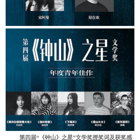
第四届“《钟山》之星”文学奖授奖词及获奖感