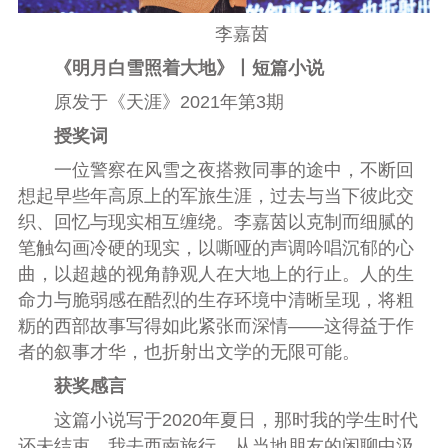
李嘉茵
《明月白雪照着大地》丨短篇小说
原发于《天涯》2021年第3期
授奖词
一位警察在风雪之夜搭救同事的途中，不断回
想起早些年高原上的军旅生涯，过去与当下彼此交
织、回忆与现实相互缠绕。李嘉茵以克制而细腻的
笔触勾画冷硬的现实，以嘶哑的声调吟唱沉郁的心
曲，以超越的视角静观人在大地上的行止。人的生
命力与脆弱感在酷烈的生存环境中清晰呈现，将粗
粝的西部故事写得如此紧张而深情——这得益于作
者的叙事才华，也折射出文学的无限可能。
获奖感言
这篇小说写于2020年夏日，那时我的学生时代
还未结束。我去西南旅行，从当地朋友的闲聊中汲