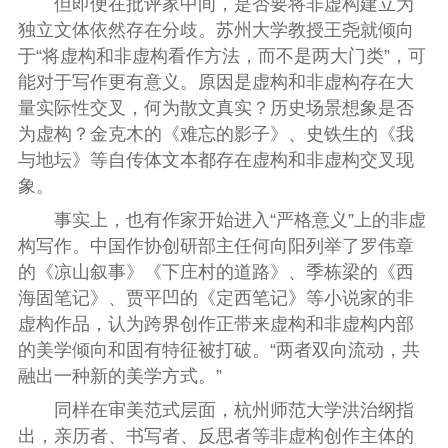
但即便在批评家中间，是否要将非虚构建立为
独立文体依然存在分歧。苏州大学教授王尧就倾向
于“将虚构和非虚构看作方法，而不是两大门类”，可
能对于写作更有意义。原因是虚构和非虚构存在大
量实际性交叉，何为散文真实？历史场景想象是否
为虚构？金克木的《难忘的影子》、史铁生的《我
与地坛》等自传体文本都存在虚构和非虚构交叉现
象。
事实上，也有作家开始进入“严格意义”上的非虚
构写作。中国作协创研部主任何向阳列举了罗伟章
的《凉山叙事》《下庄村的道路》、季栋梁的《西
海固笔记》、贾平凹的《定西笔记》等小说家的非
虚构作品，认为跨界创作正带来虚构和非虚构内部
的美学倾向和固有特征被打破。“两者双向流动，共
融出一种新的美学方式。”
同样在审美范式层面，杭州师范大学洪治纲指
出，亲历者、书写者、反思者等非虚构创作主体的