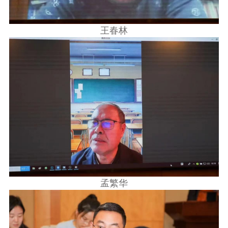
王春林
孟繁华