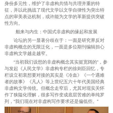
身份多元性，维护
了
非虚构共情
与
共理
并重
的特
征，
并以此挑战了
现代文学
以文学自律性为突出特
点的
审美
表达
机制，
或许能为
文学
的革新提供
突破
性方向
。
舶来与内生：中国式非虚构的缘起和发展
论坛的另一显著分歧在于：一面是研究界反对
非虚构概念的无限泛化，一面是多位期刊编辑担心
非虚构文学越走越窄。
“当初我们设想的非虚构概念其实挺宽阔的”，参
与发起《人民文学》非虚构专栏的徐则臣回忆，专
栏设立初衷想要对接的其实是《冷血》《一个遇难
者的故事》《凡人》等上世纪五六十年代美国经典
非虚构文学传统。但概念走窄后，尤其对现实关怀
作了狭隘化理解，很多写作变成底层苦难的单纯罗
列，“我们现在对非虚构写作要求还是偏低些。”