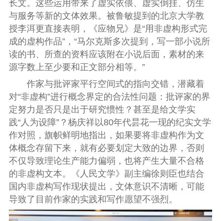
长文。这些运用带来了虚实依偎、虚实倒挂、仿生
与服务等新的文体效果。被鲁敏提到的北京大学教
授李洱更直接表明，《应物兄》是“用非虚构形式完
成的虚构作品”，“马尔克斯多次提到，写一部小说所
读的书、所查的资料应该附在小说后面，素材的来
源字数上至少要和正文部分相等。”
作家与批评家平行空间式的指向交错，潜藏着
对“非虚构”进行概念界定的合法性问题：批评家的界
定努力是否只是出于研究惯性？甚至是给文学实
践“人为设障”？杨庆祥以80年代昙花一现的纪实文学
作对照，旗帜鲜明地指出，如果要将非虚构作为文
体概念存留下来，就有必要划定大致的边界，否则
不仅导致理论生产能力偏弱，也将产生大量不合格
的非虚构文本。《人民文学》副主编徐则臣也结合
国内非虚构写作现状提出，文体意识不清晰，可能
导致了目前作家的实践和写作愿望不强烈。