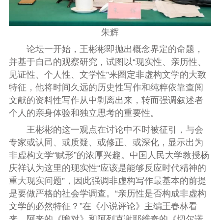
朱辉
论坛一开始，王彬彬即抛出概念界定的命题，
并基于自己的观察研究，试图以“现实性、亲历性、
见证性、个人性、文学性”来圈定非虚构文学的大致
特征，他将时间久远的历史性写作和纯粹依靠查阅
文献的资料性写作从中剥离出来，转而强调叙述者
个人的亲身体验和独立思考的重要性。
王彬彬的这一观点在讨论中不时被征引，与会
专家或认同、或质疑、或修正、或深化，显示出为
非虚构文学“赋形”的浓厚兴趣。中国人民大学教授杨
庆祥认为这里的现实性“应该是能够反应时代精神的
重大现实问题”，因此强调非虚构写作最基本的前提
是要做严格的社会学调查。“亲历性是否构成非虚构
文学的必然特征？”在《小说评论》主编王春林看
来，阿来的《瞻对》和阿列克谢耶维奇的《切尔诺