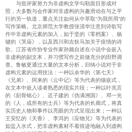
与批评家努力为非虚构文学勾勒面目形成对
照，大多数与会作家对非虚构的兴趣滑动在与之平
行的另一轨道，重点关注如何从中萃取“为我所用”的
写作策略。北京师范大学教授张清华注意到诗歌写
作中非虚构元素的加入，如于坚的《零档案》、杨
键的《哭庙》，以及西川和吉狄马加关于疫情的诗
歌。江苏省作协专业作家孙频自述在小说中会嵌入
非虚构的副文本，并习惯写作之前做充分的田野调
查。鲁敏更通过大量的文本分析，归纳小说对于非
虚构元素的运用技法：一种以余华的《第七天》
《兄弟》、阿来的《云中记》等为代表的镶嵌式，
在文本中嵌入读者熟悉的现实片段；一种以叶兆言
的《刻骨铭心》、迟子建的《伪满洲国》、邓一光
的《人，或所有的士兵》等为代表的长廊式，将真
实历史人物和事件以亮眼的方式呈现出来；一种以
王安忆的《天香》、李洱的《应物兄》等为代表的
如盐入水式，把非虚构素材不着痕迹地融入到虚构