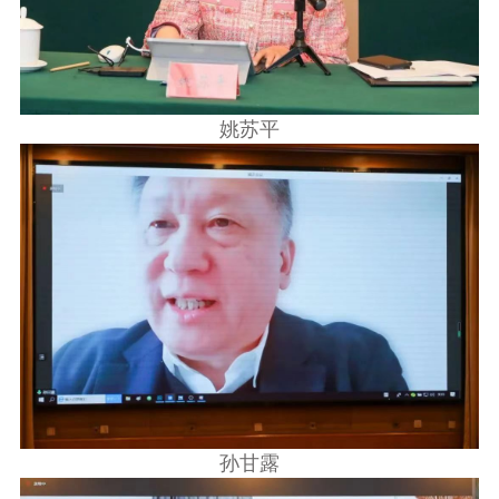
姚苏平
孙甘露