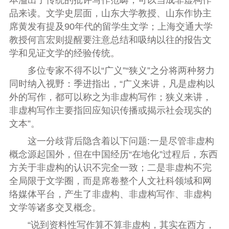
本溢出了传统的批评写作范畴，可以当成非虚构作
品来读。文学史层面，山东大学教授、山东作协主
席黄发有提及90年代的留学生文学；上海交通大学
教授何言宏则提醒要注意总结和吸纳以往的报告文
学和见证文学的经验传统。
多位专家不得不以“广义”“狭义”之分将两种努力
同时纳入视野：季进指出，“广义来讲，凡是虚构以
外的写作，都可以称之为非虚构写作；狭义来讲，
非虚构写作主要指回应知识传播或揭示社会现实的
文本”。
这一分歧背后隐含着以下问题:一是尽管非虚构
概念源起国外，但在中国经历“在地化”过程后，东西
方关于非虚构的认识不完全一致；二是非虚构不完
全局限于文学圈，而是席卷整个人文社科领域和网
络媒体平台，产生了非虚构、非虚构写作、非虚构
文学等诸多交叉概念。
“说到资料性写作算不算非虚构，其实在西方，