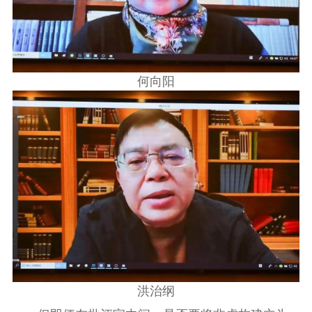
何向阳
洪治纲