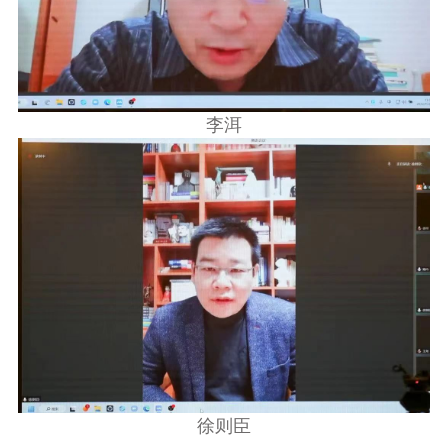
李洱
徐则臣