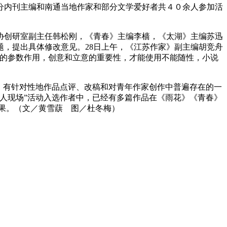
分内刊主编和南通当地作家和部分文学爱好者共４０余人参加活
协创研室副主任韩松刚，《青春》主编李樯，《太湖》主编苏迅
题，提出具体修改意见。2
8
日上午，《江苏作家》副主编胡竞舟
中的参数作用，创意和立意的重要性，才能使用不能随性，小说
。有针对性地作品点评、改稿和对青年作家创作中普
遍
存在的一
人现场”活动入选作者中，已经有多
篇
作品在《雨花》《青春》
果。
（
文／黄雪蕻 图／杜冬梅）