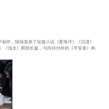
文学创作，陆续发表了短篇小说《爱海洋》《沉浸》
鹿唇》《浅水》两部长篇，与尚待付梓的《平安巷》构