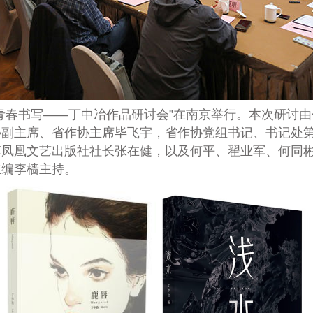
时代的青春书写——丁中冶作品研讨会”在南京举行。本次研
协副主席、省作协主席毕飞宇，省作协党组书记、书记处
苏凤凰文艺出版社社长张在健，以及何平、翟业军、何同
主编李樯主持。