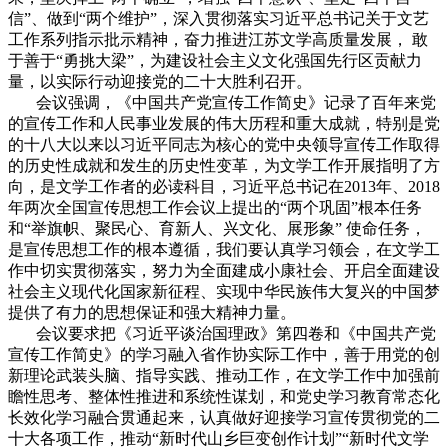
信”、做到“两个维护”，深入贯彻落实习近平总书记关于文艺
工作系列指示批示精神，奋力推进江苏文学高质量发展， 敢
于善于“勇挑大梁”，为建设社会主义文化强国先行区贡献力
量，以实际行动迎接党的二十大胜利召开。
会议强调，《中国共产党宣传工作简史》记录了百年来党
的宣传工作和人民事业发展的伟大历程和重大成就，特别是党
的十八大以来以习近平同志为核心的党中央领导宣传工作取得
的历史性成就和发生的历史性变革，为文学工作开展指明了方
向，是文学工作者的必读科目，习近平总书记在2013年、2018
年两次全国宣传思想工作会议上提出的“两个巩固”根本任务
和“举旗帜、聚民心、育新人、兴文化、展形象” 使命任务，
是宣传思想工作的根本遵循，我们要认真学习领会，在文学工
作中切实贯彻落实，努力为全面建成小康社会、开启全面建设
社会主义现代化国家新征程、实现中华民族伟大复兴的中国梦
提供了有力的思想保证和强大精神力量。
会议要求把《习近平谈治国理政》第四卷和《中国共产党
宣传工作简史》的学习融入省作协实际工作中，善于用党的创
新理论武装头脑、指导实践、推动工作，在文学工作中加强前
瞻性思考、整体性推进和系统性谋划，和党史学习教育常态化
长效化学习融合贯通起来，认真做好迎接学习宣传贯彻党的二
十大各项工作，推动“新时代山乡巨变创作计划”“新时代文学