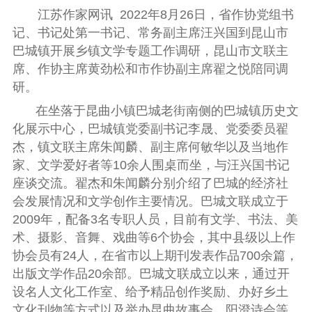
江苏作家网讯
2022年8月26日，省作协党组书
记、书记处第一书记、常务副主席汪兴国到昆山市
巴城镇开展乡镇文学专题工作调研，昆山市文联主
席、作协主席黄劲松和市作协副主席翟之悦陪同调
研。
在坐落于昆曲小镇巴城老街南侧的巴城镇历史文
化展示中心，巴城镇党委副书记李晟、党委委员翟
杰，镇文联主席朱闻麟、副主席何敏华以及当地作
家、文学爱好者等10余人围桌而坐，与汪兴国书记
座谈交流。
翟杰和朱闻麟分别介绍了巴城的经济社
会发展情况和文学创作主要情况。巴城文联成立于
2009年，配备3名专职人员，目前有文学、书法、美
术、摄影、音舞、戏曲等6个协会，其中县级以上作
协会员有24人，在省市以上期刊发表作品700余篇，
出版文学作品20余部。巴城文联成立以来，通过开
设名人文化工作室、给予精品创作奖励、办好乡土
文化刊物等方式以及举办昆曲故事会、阳澄诗会等