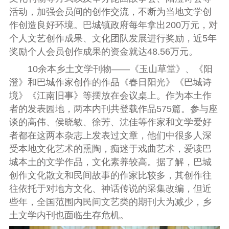
活动，加强会员间的创作交流，不断为当地文学创
作创造良好环境。巴城镇政府每年拿出200万元，对
个人文艺创作成果、文化团队发展进行奖励，近5年
奖励个人会员创作成果的资金就达48.56万元。
10余本乡土文学刊物——《玉山草堂》、《阳
澄》和巴城作家创作的作品《春日阳光》《巴城诗
境》《江南旧事》等摆放在会议桌上。作为本土作
者的发表园地，两本内刊共登载作品575篇。参与座
谈的高伟、侯晓敏、徐芳、沈佳等作家和文学爱好
者都在这两本杂志上发表过文章，他们中很多人深
受本地文化艺术的熏陶，痴迷于戏曲艺术，爱读巴
城本土的文学作品，文化素养较高。据了解，巴城
创作文化散文和民间故事的作家比较多，其创作往
往依托于对地方文化、神话传说的采集改编，但近
些年，全国范围内民间文艺类的期刊大为减少，乡
土文学内刊也面临生存危机。