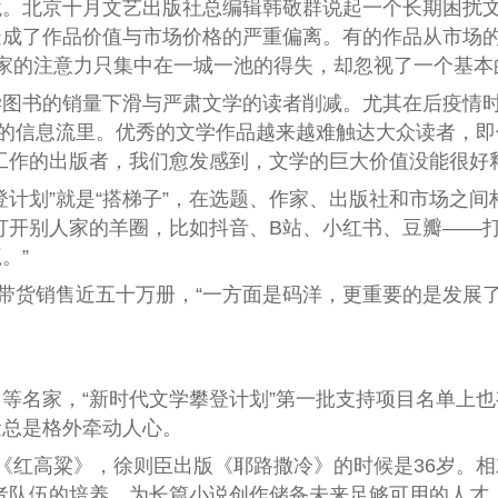
北京十月文艺出版社总编辑韩敬群说起一个长期困扰文
成了作品价值与市场价格的严重偏离。有的作品从市场的
家的注意力只集中在一城一池的得失，却忽视了一个基本
书的销量下滑与严肃文学的读者削减。尤其在后疫情时
杂的信息流里。优秀的文学作品越来越难触达大众读者，
工作的出版者，我们愈发感到，文学的巨大价值没能很好
划”就是“搭梯子”，在选题、作家、出版社和市场之间构
打开别人家的羊圈，比如抖音、B站、小红书、豆瓣——
。”
带货销售近五十万册，“一方面是码洋，更重要的是发展
名家，“新时代文学攀登计划”第一批支持项目名单上也
量总是格外牵动人心。
《红高粱》，徐则臣出版《耶路撒冷》的时候是36岁。
者队伍的培养，为长篇小说创作储备未来足够可用的人才