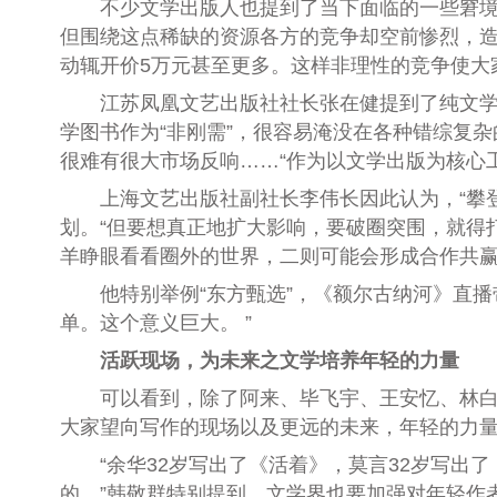
不少文学出版人也提到了当下面临的一些窘境。
但围绕这点稀缺的资源各方的竞争却空前惨烈，造
动辄开价5万元甚至更多。这样非理性的竞争使大
江苏凤凰文艺出版社社长张在健提到了纯文学图
学图书作为“非刚需”，很容易淹没在各种错综复
很难有很大市场反响……“作为以文学出版为核心
上海文艺出版社副社长李伟长因此认为，“攀登计
划。“但要想真正地扩大影响，要破圈突围，就得
羊睁眼看看圈外的世界，二则可能会形成合作共赢
他特别举例“东方甄选”，《额尔古纳河》直播
单。这个意义巨大。 ”
活跃现场，为未来之文学培养年轻的力量
可以看到，除了阿来、毕飞宇、王安忆、林白等
大家望向写作的现场以及更远的未来，年轻的力
“余华32岁写出了《活着》，莫言32岁写出了
的。”韩敬群特别提到，文学界也要加强对年轻作