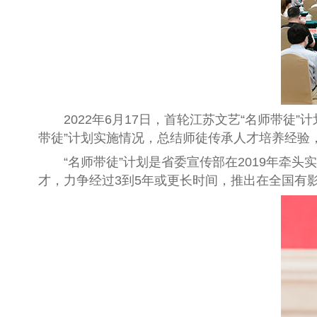
2022
年
6
月
17
日，首轮江苏文艺“名师带徒”
带徒”计划实施情况，总结师徒传承人才培养经验
“名师带徒”计划是省委宣传部在
2019
年牵头实
才，力争经过
3
到
5
年或更长时间，推出在全国有