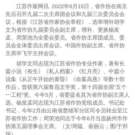
江苏作家网讯 2022年6月15日，省作协在南京
先后召开九届二次主席团会议和九届三次委员会会
议，根据《江苏省作家协会章程》，选举增补胡学
文为省作协九届委员会副主席，增补、更换杨发
孟、周荣池为全委会委员。省作协主席团成员、委
员会全体委员出席会议。中国作协副主席、省作协
主席毕飞宇主持会议。
胡学文同志现为江苏省作协专业作家，著有长
篇小说《有生》《私人档案》《红月亮》、中篇小
说集《从正午开始的黄昏》《命案高悬》等数十部
作品，曾获第六届鲁迅文学奖，第十四届全国“五个
一工程”奖。今年5月，省委提名其为省作协副主席人
选。杨发孟同志现为江苏省作协党组成员、书记处
书记，今年2月由云南省楚雄军分区司令员转业至江
苏省作协工作；周荣池同志于今年6月当选扬州市作
协第五届理事会主席。（文/周韫、俞丽云；图/于邦
瑞）