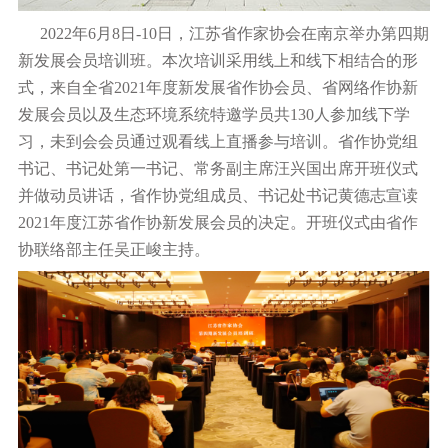
2022
年
6
月
8
日
-10
日，江苏省作家协会在南京举办第四期
新发展会员培训班。本次培训采用线上和线下相结合的形
式，来自全省
2021
年度新发展省作协会员、省网络作协新
发展会员以及生态环境系统特邀学员共
130
人参加线下学
习，未到会会员通过观看线上直播参与培训。省作协党组
书记、书记处第一书记、常务副主席汪兴国出席开班仪式
并做动员讲话，省作协党组成员、书记处书记黄德志宣读
2021
年度江苏省作协新发展会员的决定。开班仪式由省作
协联络部主任吴正峻主持。