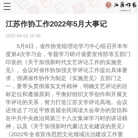
toggle
navigation
江苏作协工作2022年5月大事记
2022-06-02 15:35
5
月
6
日，省作协党组理论学习中心组召开本年
度第
4
次学习会，专题学习研讨省委宣传部等五部门
印发的《关于加强新时代文艺评论工作的实施意
见》。会议对省作协加强文学评论工作提出具体要
求，强调省作协作为制定《实施意见》五部门之
一，要带头贯彻落实文件精神，明确文艺评论的目
标定位和遵循原则，平衡好组织文学创作和开展文
学评论的关系，努力打造江苏文学评论高地。会议
还传达了习近平致首届全民阅读大会举办的贺信和
在中共中央政治局第三十八次集体学习时的讲话精
神，以及《关于加强新时代廉洁文化建设的意见》
《
2022
年全省宣传思想文化领域法治建设工作要