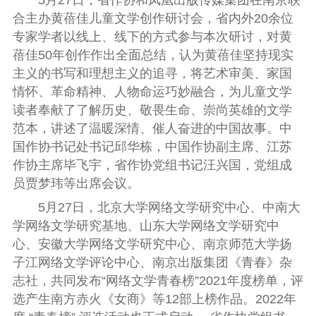
合主办黄蓓佳儿童文学创作研讨会，省内外
20
余位
专家学者以线上、线下的方式参与本次研讨，对黄
蓓佳
50
年创作作出全面总结，认为黄蓓佳坚持现实
主义的书写和理想主义的追寻，将艺术审美、家国
情怀、革命精神、人物命运巧妙融合，为儿童文学
读者奉献了了解历史、敬畏生命、崇尚英雄的文学
范本，讲述了温暖深情、催人奋进的中国故事。中
国作协书记处书记邱华栋，中国作协副主席、江苏
作协主席毕飞宇，省作协党组书记汪兴国，党组成
员贾梦玮等出席会议。
5
月
27
日，北京大学网络文学研究中心、中南大
学网络文学研究基地、山东大学网络文学研究中
心、安徽大学网络文学研究中心、南京师范大学扬
子江网络文学评论中心、南京出版集团《青春》杂
志社，共同发布“网络文学青春榜”
2021
年度榜单，评
选产生南方赤火《女商》等
12
部上榜作品。
2022
年