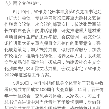
点》两个文件精神。
5
月
10
日，省作协召开本年度第
9
次党组书记处
（扩大）会议，专题学习贯彻江苏重大题材文艺创
作联席会议第一次会议的部署安排，传达张爱军部
长在联席会议上的讲话精神，研究推进重大题材重
点项目创作生产的工作举措。会议强调，要充分认
识推进重大题材重点项目文艺创作的重要意义，强
化规划策划，加大扶持力度，做好跟踪服务，加强
评论推介，推动作品转化，培养文学人才，以构筑
文学精品创作高地的丰硕成果，为建设社会主义文
化强国先行区汇聚文艺力量。会议还审定了省作协
2022
年度巡察工作方案。
5
月
10
日，省作协组织机关全体青年干部集中收
看庆祝共青团成立
100
周年大会直播；
11
日，召开青
年干部座谈会，交流学习体会。大家表示，习近平
总书记在讲话中对当代青年寄予殷切期望，对做好
新时代共青团工作提出明确要求。省作协将认真领