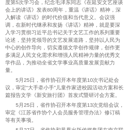
度第
5
次学习会，纪念毛泽东同志《在延安文艺座谈
会上的讲话》发表
80
周年，重温《讲话》精神，深
入解读《讲话》的时代价值和当代意义。会议强
调，在新时代继承和发扬《讲话》精神，就是要深
入学习贯彻习近平总书记关于文艺工作的系列重要
论述，坚持党领导的文艺发展道路，坚持以人民为
中心的创作导向，切实遵循文学创作规律，创作更
多满足人民文化需求和增强人民精神力量的优秀文
学作品，为推动全省文学事业高质量发展贡献力
量。
5
月
25
日，省作协召开本年度第
10
次书记处会
议，审定“大手牵小手”儿童作家进校园活动方案和长
篇报告文学《新安旅行团》首发式暨研讨会方案。
5
月
25
日，省作协召开本年度第
13
次党组会议，
审定《江苏省作协个人会员服务管理办法》修订稿
等有关事项。
5
月
27
日，省作协和凤凰出版传媒集团在南京联