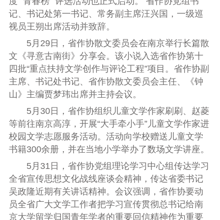
度 “青春榜” 评选活动也正式启动。
省作协党组书
记、书记处第一书记、常务副主席汪兴国，一级巡
视员王朔出席活动并致辞。
5
月
29
日，省作协散文委员会在南京举行长篇散
文《寻意古南街》分享会。该小说入选省作协第十
四批“重点扶持文学创作与评论工程”项目。省作协副
主席、书记处书记、省作协散文委员会主任、《钟
山》主编贾梦玮出席并主持会议。
5
月
30
日，省作协组织儿童文学作家刷刷、赵菱
等前往南京高淳，开展“大手牵小手”儿童文学作家进
校园文学志愿服务活动。活动向学校赠送儿童文学
书籍
300
余册，并在当地小学举办了数场文学讲座。
5
月
31
日，省作协党组理论学习中心组传达学习
全省宣传思想文化战线座谈会精神，传达省委书记
吴政隆近期有关讲话精神。会议强调，省作协要动
员全省广大文学工作者把学习宣传贯彻总书记给南
京大学留学归国青年学者的重要回信精神作为重要