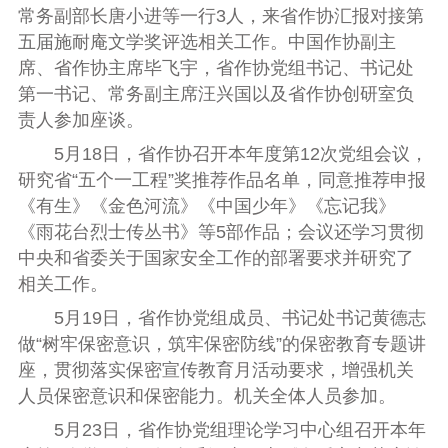
常务副部长唐小进等一行
3
人，来省作协汇报对接第
五届施耐庵文学奖评选相关工作。中国作协副主
席、省作协主席毕飞宇，省作协党组书记、书记处
第一书记、常务副主席汪兴国以及省作协创研室负
责人参加座谈。
5
月
18
日，省作协召开本年度第
12
次党组会议，
研究省“五个一工程”奖推荐作品名单，同意推荐申报
《有生》《金色河流》《中国少年》《忘记我》
《雨花台烈士传丛书》等
5
部作品；会议还学习贯彻
中央和省委关于国家安全工作的部署要求并研究了
相关工作。
5
月
19
日，省作协党组成员、书记处书记黄德志
做“树牢保密意识，筑牢保密防线”的保密教育专题讲
座，贯彻落实保密宣传教育月活动要求，增强机关
人员保密意识和保密能力。机关全体人员参加。
5
月
23
日，省作协党组理论学习中心组召开本年