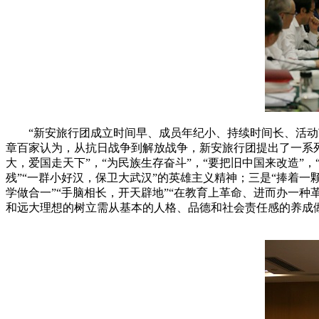
“新安旅行团成立时间早、成员年纪小、持续时间长、活动范
章百家认为，从抗日战争到解放战争，新安旅行团提出了一系
大，爱国走天下”，“为民族生存奋斗”，“要把旧中国来改造”
残”“一群小好汉，保卫大武汉”的英雄主义精神；三是“捧着一
学做合一”“手脑相长，开天辟地”“在教育上革命、进而办一
和远大理想的树立需从基本的人格、品德和社会责任感的养成