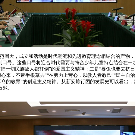
围大，成立和活动是时代潮流和先进教育理念相结合的产物，
列口号。这些口号将迎合时代需要与符合少年儿童特点结合在一
，“把一切民族敌人都打倒”的爱国主义精神；二是“要饭也要去抗日
颗心来，不带半根草去”“在劳力上劳心，以教人者教己”“民主自治
种革命的教育”的创造主义精神。从新安旅行团的发展史可以看出
做起。