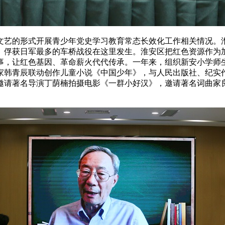
艺的形式开展青少年党史学习教育常态长效化工作相关情况。淮
、俘获日军最多的车桥战役在这里发生。淮安区把红色资源作为
事，让红色基因、革命薪火代代传承。一年来，组织新安小学师
家韩青辰联动创作儿童小说《中国少年》，与人民出版社、纪实
邀请著名导演丁荫楠拍摄电影《一群小好汉》，邀请著名词曲家