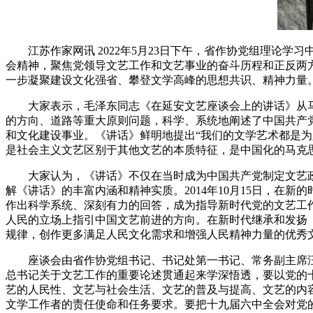
江苏作家网讯 2022
年
5
月
23
日下午，省作协党组理论学习
会精神，聚焦党领导文艺工作和文艺事业的奋斗历程和正反两
一步凝聚建设文化强省、攀登文学高峰的思想共识、精神力量
大家表示，毛泽东同志《在延安文艺座谈会上的讲话》从
的方向、道路等重大原则问题，科学、系统地阐述了中国共产
和文化建设事业。《讲话》鲜明地提出“我们的文学艺术都是
是社会主义文艺区别于其他文艺的本质特征，是中国化的马克
大家认为，《讲话》不仅在当时成为中国共产党制定文艺
解《讲话》的丰富内涵和精神实质。
2014
年
10
月
15
日，在新的
作出科学系统、深刻有力的回答，成为指导新时代党的文艺工
人民的立场上指引中国文艺前进的方向。在新时代继承和发扬
规律，创作更多满足人民文化需求和增强人民精神力量的优秀
座谈会由省作协党组书记、书记处第一书记、常务副主席
总书记关于文艺工作的重要论述贯通起来学深悟透，要以党的
艺的人民性、文艺与社会生活、文艺的普及与提高、文艺的内
文学工作者的责任使命和任务要求。要把十九届六中全会对党