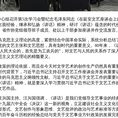
中心组召开第
5
次学习会暨纪念毛泽东同志《在延安文艺座谈会上
方面经验，
继承和弘扬《讲话》精神，研讨《讲话》蕴含的时代
。
省作协党组领导班子成员、处以上干部参加座谈并作交流发言
马克思主义理论的高度，紧密结合中国革命实际，系统分析总结了
党的文艺主张和文艺思想，具有划时代的重要意义。
80
年来，《
为人民大众的，首先是为工农兵的”，对文艺与人民的关系作了深
思主义文艺理论的精髓要义。
政策的理论依据，而且在今天对文学艺术的创作生产仍然具有重
时代背景下，习近平总书记主持召开文艺工作座谈会并发表重要
作的马克思主义纲领性文献。习近平总书记关于文艺工作的重要论
《讲话》精神，就是要深入学习贯彻习近平总书记关于文艺工作
文艺作品。
汪兴国主持。汪兴国强调，《讲话》是我们党领导文艺事业的经
十九届六中全会《决议》这一新的视角，立足建设社会主义文化
容形式、文艺创作与形象思维、文艺批评的政治与艺术标准等方面
的百年奋斗历程的经验总结与党关于文艺事业方针政策的发展完