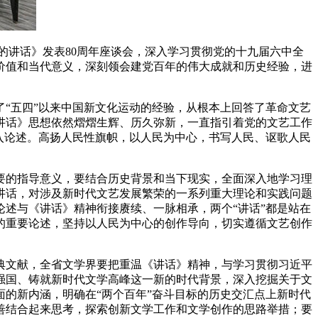
的讲话》发表
80
周年座谈会，深入学习贯彻党的十九届六中全
价值和当代意义，
深刻领会建党百年的伟大成就和历史经验，
进
。
“五四”以来中国新文化运动的经验，从根本上回答了革命文艺
讲话》思想依然熠熠生辉、历久弥新，一直指引着党的文艺工作
入论述。高扬人民性旗帜，以人民为中心，书写人民、讴歌人民
要的指导意义，要结合历史背景和当下现实，全面深入地学习理
讲话，对涉及新时代文艺发展繁荣的一系列重大理论和实践问题
述与《讲话》精神衔接赓续、一脉相承，两个“讲话”都是站在
的重要论述，坚持以人民为中心的创作导向，切实遵循文艺创作
典文献，全省文学界要把重温《讲话》精神，与学习贯彻习近平
强国、铸就新时代文学高峰这一新的时代背景，深入挖掘关于文
的新内涵，明确在“两个百年”奋斗目标的历史交汇点上新时代
善结合起来思考，探索创新文学工作和文学创作的思路举措；要