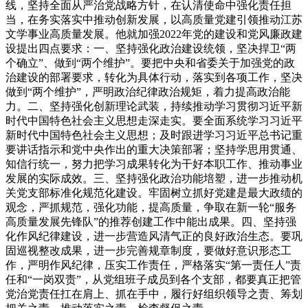
线，坚持全面从严治党战略方针，在认清使命中强化责任担
当，在务实落实中推动创新发展，以高质量党建引领推动江苏
文学事业高质量发展。他就加强
2022
年党的建设和党风廉政建
设提出四点要求：
一、坚持强化政治建设统领，坚决捍卫“两
个确立”、做到“两个维护”。要把中央和省委关于加强党的政
治建设的部署要求，转化为具体行动，落实到各项工作，坚决
做到“两个维护”，严明政治纪律政治规矩，着力提高政治能
力。二、坚持强化创新理论武装，持续推动学习贯彻习近平新
时代中国特色社会主义思想走深走实。
要全面系统学习习近平
新时代中国特色社会主义思想；及时跟进学习习近平总书记重
要讲话指示和党中央作出的重大决策部署；坚持学思用贯通、
知信行统一，
努力把学习成果转化为干好本职工作、推动事业
发展的实际成效。三、坚持强化政治功能培塑，进一步推动机
关党支部标准化规范化建设。牢固树立抓好党建是最大政绩的
观念，
严抓规范，强化功能，提高质量
，争取在新一轮“服务
高质量发展先锋队”的推荐创建工作中能出成果。四、坚持强
化作风纪律建设，进一步营造风清气正的良好政治生态。
要巩
固巡视整改成果
，进一步完善规章制度，要
做好意识形态工
作，严明作风纪律，压实工作责任，
严格落实“第一责任人”责
任和“一岗双责”，从党组班子成员到各个支部，都要真正把管
党治党责任扛在肩上、抓在手中，履行好组织领导之责、筹划