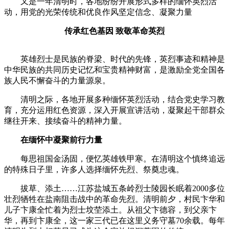
又是一年清明时，各地纷纷开展形式多样的缅怀英烈活
动，用党的光荣传统和优良作风坚定信念、凝聚力量
传承红色基因 致敬革命英烈
英雄烈士是民族的脊梁、时代的先锋，英烈事迹和精神是
中华民族的共同历史记忆和宝贵精神财富，是激励全党全国各
族人民不懈奋斗的力量源泉。
清明之际，各地开展多种缅怀英烈活动，结合党史学习教
育，充分运用红色资源，深入开展宣讲活动，凝聚起干部群众
继往开来、接续奋斗的精神力量。
在缅怀中凝聚前行力量
每思祖国金汤固，便忆英雄铁甲寒。在清明这个慎终追远
的特殊日子里，许多人选择缅怀先烈、祭奠忠魂。
拔草、添土……江苏盐城五条岭烈士陵园长眠着2000多位
壮烈牺牲在盐南阻击战中的革命先烈。清明前夕，村民卞华和
儿子卞康全忙着为烈士坟茔添土。从祖父卞德容，到父亲卞
华，再到卞康全，这一家三代已在这里义务守墓70余载。每年