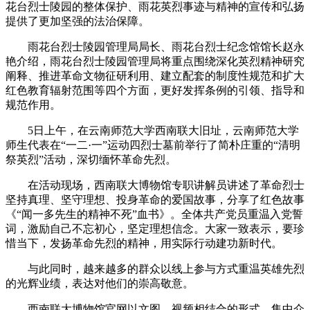
花台烈士陵园的整体保护、雨花英烈事迹与精神的宣传和弘扬
提供了更加坚强的法治保障。
雨花台烈士陵园管理局局长、雨花台烈士纪念馆馆长赵永
艳介绍，雨花台烈士陵园管理局将重点围绕深化英烈精神研究
阐释、推进革命文物征研利用、建立配套的制度性规范和扩大
红色教育辐射范围等四个方面，更好发挥条例的引领、指导和
规范作用。
5日上午，在云南师范大学西南联大旧址，云南师范大学
师生代表在“一二·一”运动四烈士墓前举行了简朴庄重的“清明
祭英烈”活动，深切缅怀革命先烈。
在活动现场，西南联大博物馆专职讲解员讲述了革命烈士
坚持真理、坚守理想、投身革命的爱国故事，分享了红色故事
《“闻一多先生的精神不死”血书》。全体共产党员重温入党誓
词，激励自己不忘初心，坚定理想信念。大家一致表示，要珍
惜当下，发扬革命先烈的精神，用实际行动建功新时代。
与此同时，越来越多的群众以线上参与方式重温英雄先烈
的光辉业绩，表达对他们的崇高敬意。
西南联大博物馆官网以文图、视频相结合的形式，集中介