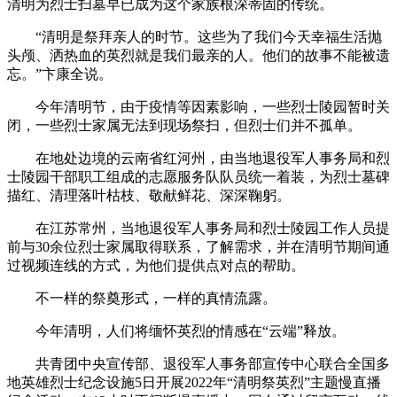
清明为烈士扫墓早已成为这个家族根深蒂固的传统。
“清明是祭拜亲人的时节。这些为了我们今天幸福生活抛
头颅、洒热血的英烈就是我们最亲的人。他们的故事不能被遗
忘。”卞康全说。
今年清明节，由于疫情等因素影响，一些烈士陵园暂时关
闭，一些烈士家属无法到现场祭扫，但烈士们并不孤单。
在地处边境的云南省红河州，由当地退役军人事务局和烈
士陵园干部职工组成的志愿服务队队员统一着装，为烈士墓碑
描红、清理落叶枯枝、敬献鲜花、深深鞠躬。
在江苏常州，当地退役军人事务局和烈士陵园工作人员提
前与30余位烈士家属取得联系，了解需求，并在清明节期间通
过视频连线的方式，为他们提供点对点的帮助。
不一样的祭奠形式，一样的真情流露。
今年清明，人们将缅怀英烈的情感在“云端”释放。
共青团中央宣传部、退役军人事务部宣传中心联合全国多
地英雄烈士纪念设施5日开展2022年“清明祭英烈”主题慢直播