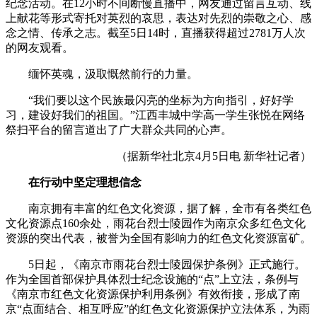
纪念活动。在12小时不间断慢直播中，网友通过留言互动、线
上献花等形式寄托对英烈的哀思，表达对先烈的崇敬之心、感
念之情、传承之志。截至5日14时，直播获得超过2781万人次
的网友观看。
缅怀英魂，汲取慨然前行的力量。
“我们要以这个民族最闪亮的坐标为方向指引，好好学
习，建设好我们的祖国。”江西丰城中学高一学生张悦在网络
祭扫平台的留言道出了广大群众共同的心声。
（据新华社北京4月5日电 新华社记者）
在行动中坚定理想信念
南京拥有丰富的红色文化资源，据了解，全市有各类红色
文化资源点160余处，雨花台烈士陵园作为南京众多红色文化
资源的突出代表，被誉为全国有影响力的红色文化资源富矿。
5日起，《南京市雨花台烈士陵园保护条例》正式施行。
作为全国首部保护具体烈士纪念设施的“点”上立法，条例与
《南京市红色文化资源保护利用条例》有效衔接，形成了南
京“点面结合、相互呼应”的红色文化资源保护立法体系，为雨