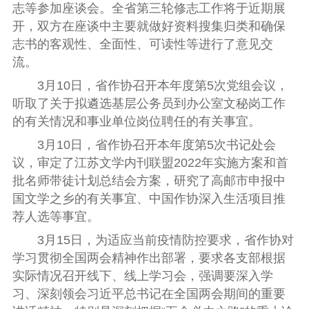
志等参加座谈会。全省第三轮修志工作将于近期展
开，双方在座谈中主要就做好资料搜集归类和确保
志书的客观性、全面性、可读性等进行了意见交
流。
3
月
10
日，省作协召开本年度第
5
次党组会议，
听取了关于拟遴选基层公务员到办公室文秘岗工作
的有关情况和事业单位岗位聘任的有关事宜。
3
月
10
日，省作协召开本年度第
5
次书记处会
议，审定了江苏文学内刊联盟
2022
年实施方案和首
批名师带徒计划总结会方案，研究了高邮市申报中
国文学之乡的有关事宜、中国作协深入生活项目推
荐人选等事宜。
3
月
15
日，为适应当前疫情防控要求，省作协对
学习贯彻全国两会精神
作出部署，
要求各支部根据
实际情况
召开线下、线上学习会，强调要深入学
习、深刻领会习近平总书记在全国两会期间的重要