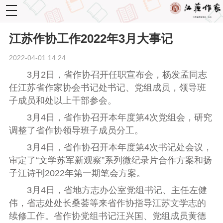
toggle
navigation
江苏作协工作2022年3月大事记
2022-04-01 14:24
3
月
2
日，省作协召开任职宣布会，杨发孟同志
任江苏省作家协会书记处书记、党组成员，领导班
子成员和处以上干部参会。
3
月
4
日，省作协召开本年度第
4
次党组会，研究
调整了省作协领导班子成员分工。
3
月
4
日，省作协召开本年度第
4
次书记处会议，
审定了“文学苏军新观察”系列微纪录片合作方案和扬
子江诗刊
2022
年第一期笔会方案。
3
月
4
日，省地方志办公室党组书记、主任左健
伟，省志处处长桑荟等来省作协指导江苏文学志的
续修工作。省作协党组书记汪兴国、党组成员黄德