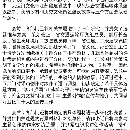
事、大运河文化带江苏段建设故事、现代综合交通运输体系建
设故事、美丽乡村和历史文化街区建设故事等五个方面选取创
作题材。
会前，各部门已就相关主题进行了评估研究，并提交了选
题推荐方案。策划会上，省交通运输厅党组成员、副厅长金
凌，省生态环境厅二级巡视员鲍海峰，省住建厅二级巡视员陈
晨，省科技发展规划处副处长蒋历军，省文旅厅办公室副主任
于倩等分别围绕相关主题介绍了推荐题材，并就具体题材的选
材考虑和亮点内容进行了介绍。交流过程中，汪兴国和鲁敏说
明了文学创作的规律，希望能够做到“见人物、见故事”，因此
选题的切口要小、承载的背景要大、可挖的内容要深，选题中
要能看到具体的、鲜活的、生动的人物和故事。论证过程中，
五部门对采访创作对象作了适当调整，初步确定了若干具体选
题方向。“学习强国”江苏学习平台来稿编发室主任潘军艳表
示，将全力支持“我们这十年”主题创作的宣传与推介，共同做
好迎接二十大的宣传工作。
会后，各部门还将对确定的具体题材进一步细化和完善，
并提供相关选题的背景材料和对接单位。省作协近日将与参与
主题创作的作家交流选题，并抓紧组织采访创作活动。据介