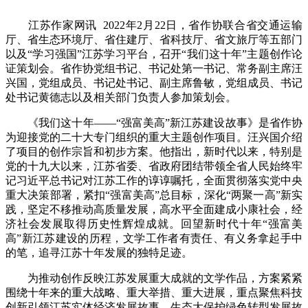
江苏作家网讯 2022年2月22日，省作协联合省交通运输
厅、省生态环境厅、省住建厅、省科技厅、省文旅厅等五部门
以及“学习强国”江苏学习平台，召开“我们这十年”主题创作论
证策划会。省作协党组书记、书记处第一书记、常务副主席汪
兴国，党组成员、书记处书记、副主席鲁敏，党组成员、书记
处书记黄德志以及相关部门负责人参加策划会。
《我们这十年——“强富美高”新江苏建设故事》是省作协
为迎接党的二十大专门组织的重大主题创作项目。汪兴国介绍
了项目的创作宗旨和初步方案。他指出，新时代以来，特别是
党的十九大以来，江苏省委、省政府团结带领全省人民始终牢
记习近平总书记对江苏工作的谆谆嘱托，全面贯彻落实党中央
重大决策部署，紧扣“强富美高”总目标，深化“两聚一高”新实
践，坚定不移推动高质量发展，高水平全面建成小康社会，经
济社会发展取得历史性辉煌成就。回望新时代十年“强富美
高”新江苏建设的历程，文学工作者有责任、有义务拿起手中
的笔，追寻江苏十年发展的独特足迹。
为推动创作反映江苏发展重大成就的文学作品，方案紧紧
围绕十年来的重大战略、重大举措、重大进展，重点聚焦科技
创新引领江苏实体经济发展故事、生态大保护绿色转型发展故