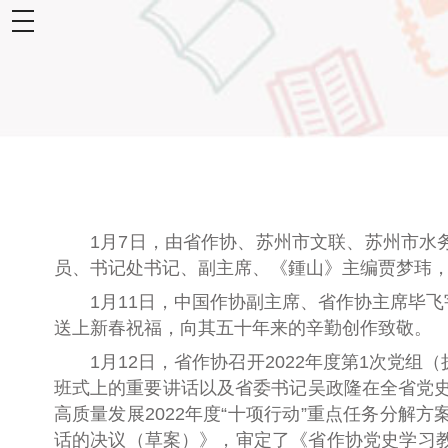
toggle
navigation
1月7日，由省作协、苏州市
文联
、
苏州
市水
员、
书记处书记、
副主席、《鍾山》主编贾梦玮
1月11日，中国作协副主席、省作协主席毕
送上新春祝福
，
向其五十年来的辛勤创作致敬。
1月12日
，
省作协
召开2022
年度
第1次党组
班式上的重要讲话
以及
省委书记吴政隆在全省党
高质量发展2022年度“十项行动”重点任务分解方
话的决议（草案）》
，
审定了《省作协党史学习