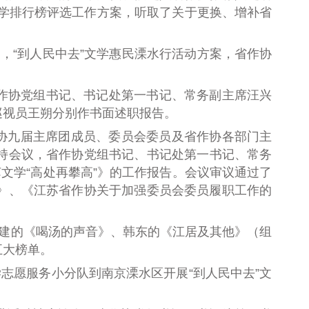
文学排行榜评选工作方案
，
听取了关于更换、增补省
案
，
“到人民中去”文学惠民溧水行活动方案
，
省作协
作协党组书记、书记处第一书记、常务副主席汪兴
巡视员王朔分别作书面述职报告。
作协九届主席团成员、委员会委员及省作协各部门主
持
会议
，
省作协党组书记、书记处第一书记、常务
文学“高处再攀高”》的工作报告。会议审议通过了
》
、
《江苏省作协关于加强委员会委员履职工作的
建
的
《喝汤的声音》、
韩东的
《江居及其他》（组
五大榜单。
志愿服务小分队到南京溧水区开展“到人民中去”文