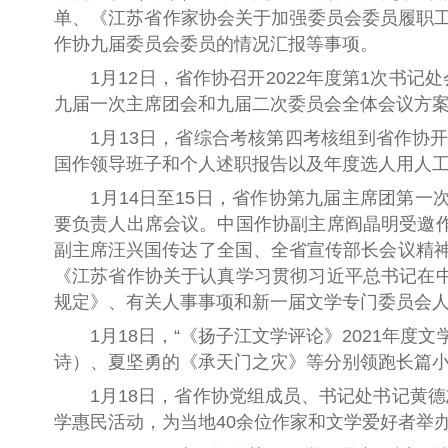
单
、
《江苏省作家协会关于加强委员会委员履职
作协九届委员会委员的情况
汇报等事项。
1月12日，
省作协召开
2022
年度
第1次书记
九届一次主席团会和九届二次委员会全体会议方
1月13日，省综合考核第四考核组到省作协开
国作领导班子和个人述职报告以及年度选人用人
1月14日至15日，省作协第九届主席团第
要负责人出席会议。中国作协副主席阎晶明受邀
副主席汪兴国传达了全国、全省宣传部长会议精神
《江苏省作协关于认真学习贯彻习近平总书记在
规定》
、
有关人事事项和新一届文学专门委员会
1月18日，“《扬子江文学评论》2021年度文
诗）、夏坚勇
的
《承天门之灾》等
分别
领跑
长篇
1月18日，省作协党组成员、书记处书记黄
学惠民活动，为当地40余位作家和文学爱好者举