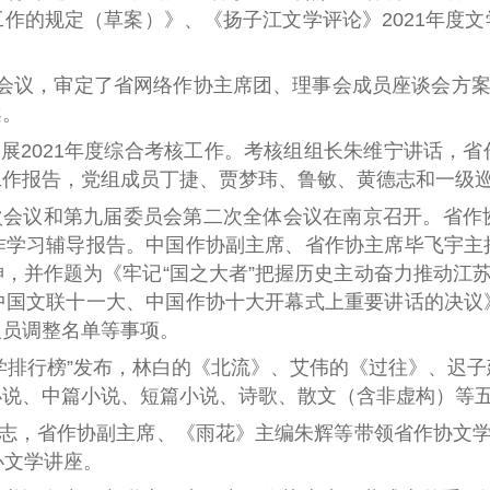
工作的规定（草案）》
、
《扬子江文学评论》2021年度
处会议，审定了省网络作协主席团、理事会成员座谈会方
案。
展2021年度综合考核工作。
考核组组长朱维宁讲话，
省
工作报告，党组成员丁捷、贾梦玮、鲁敏、黄德志和一级
一次会议和第九届委员会第二次全体会议在南京召开。省
作
学习
辅导报告。中国作协副主席、省作协主席毕飞宇主
，并作题为《牢记“国之大者”把握历史主动奋力推动江苏
中国文联十一大、中国作协十大开幕式上重要讲话的决议
人员调整名单
等事项
。
学排行榜”发布，
林白的
《北流》、
艾伟的
《过往》、迟子
小说、中篇小说、短篇小说、诗歌、散文（含非虚构）等
德志，省作协副主席、《雨花》主编朱辉等带领省作协文学
办文学讲座。