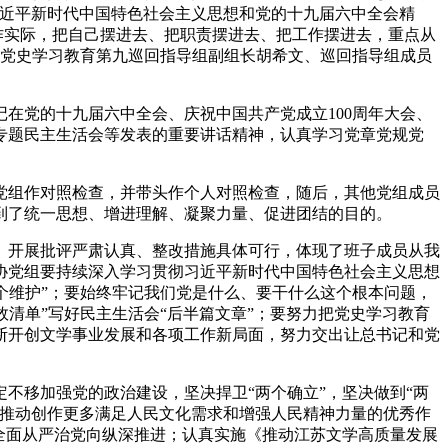
习近平新时代中国特色社会主义思想和党的十九届六中全会精
作实际，把自己摆进去、把职责摆进去、把工作摆进去，重点从
党史学习教育第九巡回指导组副组长胡希文
、
巡回指导组成员
记在党的十九届六中全会、庆祝中国共产党成立
100周年大会、
专题民主生活会等发表的重要讲话精神，认真学习党章党规党
党组作对照检查，并带头作个人对照检查，
随后，其他党组成员
到了统一思想、增进理解、凝聚力量、促进团结的目的。
、开展批评严肃认真、整改措施具体可行，体现了班子成员从我
协党组要持续深入学习贯彻习近平新时代中国特色社会主义思想
两个维护”；要始终牢记我们党是什么、要干什么这个根本问题，
效清单”写好民主生活会“后半篇文章”；要努力把党史学习教育
断开创
文学
事业发展
和各项工作
新局面，努力交出让总书记和党
定不移加强党的政治建设，坚决捍卫“两个确立”，坚决做到“两
推动创作更多满足人民文化需求和增强人民精神力量的优秀作
全面从严治党向纵深推进
；
认真实施《推动江苏文学高质量发展