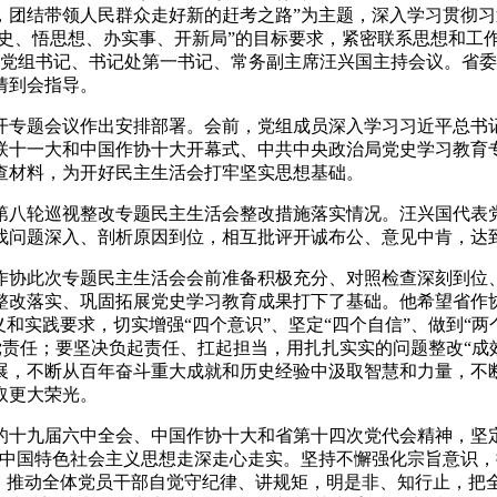
，团结带领人民群众走好新的赶考之路”为主题，深入学习贯彻
党史、悟思想、办实事、开新局”的目标要求，紧密联系思想和工
党组书记、书记处第一书记
、
常务副主席
汪兴国
主持会议。省委
倩
到会指导。
开专题会议作出安排部署。会前，党组成员深入学习习近平总书
联十一大和中国作协十大开幕式、中共
中央政治局
党史学习教育
查材料，为开好民主生活会
打牢
坚实思想基础。
第八轮巡视整改专题民主生活会
整改措施落实情况。
汪兴国
代表
找问题深入、剖析原因到位，相互批评开诚布公、意见中肯，
达
作协此次专题民主生活会会前准备积极充分、对照检查深刻到位
整改落实、巩固拓展党史学习教育成果打下了基础。他希望省作
和实践要求，切实增强“四个意识”、坚定“四个自信”、做到“
治党责任；要坚决负起责任、扛起担当，用扎扎实实的问题整改“成
展，不断从百年奋斗重大成就和历史经验中汲取智慧和力量，不
取更大荣光。
的十九届六中全会、中国作协十大和省第十四次党代会精神，
坚
中国特色社会主义思想走深走心走实。坚持不懈强化宗旨意识，
；
推动
全体
党员干部自觉守纪律、讲规矩，明是非、知行止，把