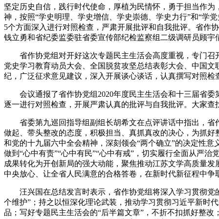
坚定历史自信，践行时代使命，厚植为民情怀，勇于担当作为
神，按照“学史明理、学史增信、学史崇德、学史力行”和“学
5个方面
深入进行对照检查，严肃开展批评和自我批评。省
作协
钱立勇和省纪委监委驻省委宣传部纪检监察组
二级调研员顾宇
省作协党组对开好这次专题民主生活会高度重视，专门召
党史学习教育动员大会、
全国脱贫攻坚总结表彰大会、中国文
纪，广泛征求意见建议，深入开展谈心谈话，认真撰写对照检
会议通报了省作协党组
2020年度民主生活会
和十三届省委
逐一进行对照检查，开展严肃认真的批评与自我批评。大家查
省委第九巡回指导组副组长胡希文在点评讲话中指出，省
做起、带头整改的态度，积极担当、真抓真改的决心，为抓好
和党的十九届六中全会精神，深刻领会“两个确立”的决定性意义
做到“心中有责”“心中有民”“心中有戒”，切实履行全面从严
成果转化为开创新局的强大动能，聚焦推动江苏文学高质量发
中央放心、让全省人民满意的合格答卷，在新时代新征程中争
汪兴国在总结
发言时表示，省作协党组将深入学习贯彻党
个维护”
；
持之以恒深化理论武装，推动学习贯彻习近平新时代
品
；
写好专题民主生活会的“后半篇文章”，不折不扣抓好整改