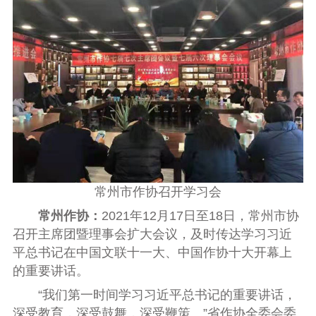
常州市作协召开学习会
常州作协：
2021
年
12
月
17
日至
18
日，常州市协
召开主席团暨理事会扩大会议，及时传达学习习近
平总书记在中国文联十一大、中国作协十大开幕上
的重要讲话。
“我们第一时间学习习近平总书记的重要讲话，
深受教育，深受鼓舞，深受鞭策。”省作协全委会委