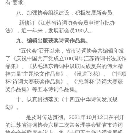
有”要求。
八、加强协会组织建设，积极发展新会员。
新修订《江苏省诗词协会会员申请审批办
法》，近一年来，发展新会员
190
人。
九、编辑出版获奖诗词作品集。
“五代会”召开以来，省市诗词协会共编辑印发
了《庆祝中国共产党成立
100
周年江苏诗词书法展作
品集》、《从毛泽东诗词中汲取民族复兴的伟大精
神力量”主题论文作品集》、《漫道飞花》、《“恒顺
杯”诗词大赛获奖作品集》、《“慈善杯”诗词大赛获
奖作品集》等五本诗词作品集。
十、认真贯彻落实《十四五中华诗词发展规
划》。
一是及时传达贯彻。
2021
年
10
月
12
日在召开
的江苏省诗词协会六届二次常务理事会暨省市诗词
协会会长联席会议上，将《十四五中华诗词发展规