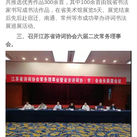
共推选优秀作品
3
00
余首，
其中
100
余首
由我省书法
家书写成书法作品，在省美术馆展览
5
天。展览结束
后先后赴宿迁、南通、常州等市成功举办诗词书法
展巡展活动。
三、召开江苏省诗词协会六届二次常务理事
会。