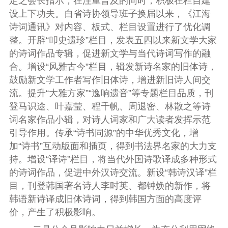
定之会长指示，在注重普及的同时，积极在栏目建
设上下功夫。自省诗协领导班子换届以来，《江海
诗词通讯》对内容、板式、栏目设置进行了优化调
整。开辟“叩史遗珍”栏目，发表五四以来新文学大家
的诗词作品专辑，促进新文学与当代诗词写作的融
合。增设“风雅古今”栏目，辑发新诗名家的旧体诗，
鼓励新文学工作者写作旧体诗，增进新旧诗人间交
流。提升“大雅方家”“逸响遗音”等专题栏目品质，刊
登马识途、叶嘉莹、程千帆、周退密、林散之等诗
词名家作品小辑，对诗人词家和广大读者发挥示范
引导作用。传承“诗书同源”的中华优秀文化，增
加“诗书”互动版面和插页，得到书法界名家的大力支
持。增设“译诗”栏目，将当代外国诗歌译成多种形式
的诗词作品，促进中外汉诗交流。新设“韩诗汉译”栏
目，刊登韩国著名诗人李时英、都钟焕的新作，将
韩语新诗译成旧体诗词，得到韩国方面的高度评
价，产生了积极影响。