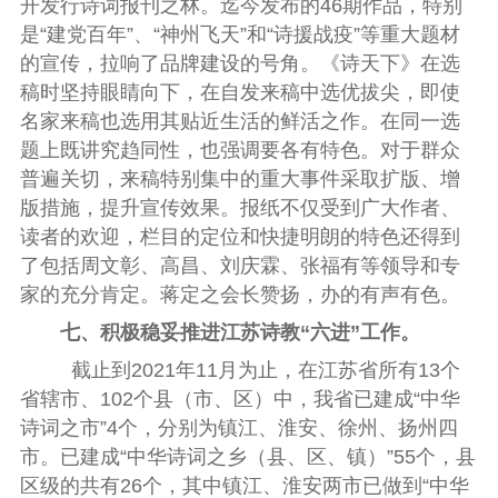
开发行诗词报刊之林。迄今发布的
46
期作品，特别
是“建党百年”、“神州飞天”和“诗援战疫”等重大题材
的宣传，拉响了品牌建设的号角。《诗天下》在选
稿时坚持眼睛向下，在自发来稿中选优拔尖，即使
名家来稿也选用其贴近生活的鲜活之作。在同一选
题上既讲究趋同性，也强调要各有特色。对于群众
普遍关切，来稿特别集中的重大事件采取扩版、增
版措施，提升宣传效果。报纸不仅受到广大作者、
读者的欢迎，栏目的定位和快捷明朗的特色还得到
了包括周文彰、高昌、刘庆霖、张福有等领导和专
家的充分肯定。蒋定之会长赞扬，办的有声有色。
七、积极稳妥推进江苏诗教“六进”工作。
截止到
2021
年
11
月为止，在江苏省所有
13
个
省辖市、
102
个县（市、区）中，我省已建成“中华
诗词之市”
4
个，分别为镇江、淮安、徐州、扬州四
市。已建成“中华诗词之乡（县、区、镇）”
55
个，县
区级的共有
26
个，其中镇江、淮安两市已做到“中华