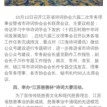
10
月
12
日召开江苏省诗词协会六届二次常务理
事会暨省市诗词协会会长联席会议。主要议程是：
传达学习中华诗词学会下发的《十四五时期中华诗
词发展规划》，总结六届三次理事会召开以来各项
工作任务完成情况，重点对《江海诗词通讯》微信
公众号建设进行专题研讨，进一步推进省市诗词协
会公众号建设。常务副会长盛克勤作工作报告，副
会长子川作专题工作报告，南京、常州、淮安、扬
州、镇江等市诗词协会会长作专题交流发言。理事
会常务理事、各市协会会长、秘书长约
50
人出席会
议。
四、举办“江苏慈善杯”诗词大赛活动。
为了宣传传统慈善文化和现代慈善理念、江苏
省慈善事业的新成就、慈善事业中涌现的先进模范