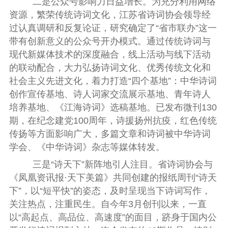
二是
公众号影响力日益增长。
为充分利用网络
资源，繁荣传统诗词文化，江苏省诗词协会领导经
过认真调研和反复论证，研究确定了“省市联办”这一
带有创新意义的公众号开办模式。通过传统诗词与
现代新媒体技术的深度融合，线上活动与线下活动
的联动配合，大力弘扬诗词文化、优秀传统文化和
社会主义先进文化，着力打造“四个基地”：
中华诗词
创作宣传基地、诗人词家交流展示基地、青年诗人
培养基地、《江海诗词》选稿基地。
已发布微刊
130
期，在纪念建党
100
周年，诗援扬州抗疫，红色传统
传扬等方面影响广大，多篇文章和诗词被中华诗词
学会、《中华诗词》杂志等媒体转发。
三是
“诗天下”新阵地引人注目。
省诗词协会与
《凤凰资讯报·天下美篇》共同创建的报纸周刊“诗天
下”，以“短平快”的姿态，及时呈现当下诗词写作，
关注热点，注重民生。自今年
3
月创刊以来，一直
以“高起点、高品位、高速度”的面目，跻身于国内公