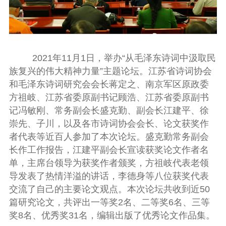
2021
年
11
月
1
日，举办“从毛泽东诗词中汲取民
族复兴的伟大精神力量”主题论坛。江苏省诗词协会
和毛泽东诗词研究会会长蒋定之、南京军区原政委
方祖岐、江苏省委原副书记顾浩、江苏省委原副书
记冯敏刚、常务副会长盛克勤、副会长江建平、徐
崇先、子川，以及各市诗词协会会长、论文获奖作
者代表等近百人参加了本次论坛。盛克勤常务副会
长作工作报告，江建平副会长宣读获奖论文作者名
单，主席台领导为获奖作者颁奖，方祖岐代表老领
导发表了热情洋溢的讲话，李德身等八位获奖代表
交流了自己的主要论文观点。
本次论坛共收到近
50
篇研究论文，共评出一等奖
2
名
、
二等奖
6
名
、
三等
奖
8
名
、
优秀奖
31
名，编辑出版了
优秀论文作品集。