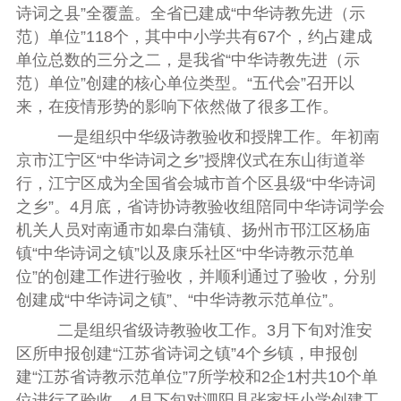
诗词之县”全覆盖。全省已建成“中华诗教先进（示
范）单位”
118
个，其中中小学共有
67
个，约占建成
单位总数的三分之二，是我省“中华诗教先进（示
范）单位”创建的核心单位类型。
“五代会”召开以
来，在疫情形势的影响下依然做了很多工作。
一是组织中华级诗教验收和授牌工作。
年初南
京市江宁区“中华诗词之乡”授牌仪式在东山街道举
行，江宁区成为全国省会城市首个区县级“中华诗词
之乡”。
4
月底，省诗协诗教验收组陪同中华诗词学会
机关人员对南通市如皋白蒲镇、扬州市邗江区杨庙
镇“中华诗词之镇”以及康乐社区“中华诗教示范单
位”的创建工作进行验收，并顺利通过了验收，分别
创建成“中华诗词之镇”、“中华诗教示范单位”。
二是组织省级诗教验收工作。
3
月下旬对淮安
区所申报创建“江苏省诗词之镇”
4
个乡镇，申报创
建“江苏省诗教示范单位”
7
所学校和
2
企
1
村共
10
个单
位进行了验收。
4
月下旬对泗阳县张家圩小学创建工