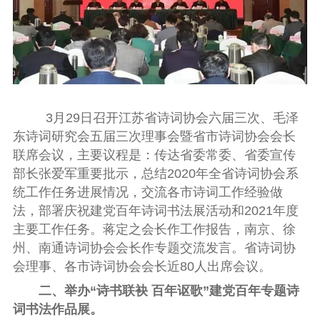
3
月
29
日召开江苏省诗词协会六届三次、毛泽
东诗词研究会五届三次理事会暨省市诗词协会会长
联席会议，主要议程是：传达省委常委、省委宣传
部长张爱军重要批示，总结
2020
年全省诗词协会系
统工作任务进展情况，交流各市诗词工作经验做
法，部署庆祝建党百年诗词书法展活动和
2021
年度
主要工作任务。蒋定之会长作工作报告，南京、徐
州、南通诗词协会会长作专题交流发言。省诗词协
会理事、各市诗词协会会长近
80
人出席会议。
二、举办“诗书联袂 百年讴歌”建党百年专题诗
词书法作品展。