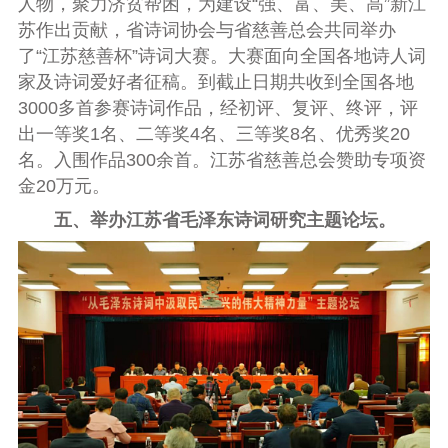
人物，聚力济贫帮困，为建设“强、富、美、高”新江
苏作出贡献，省诗词协会与省慈善总会共同举办
了“江苏慈善杯”诗词大赛。大赛面向全国各地诗人词
家及诗词爱好者征稿。
到截止日期共收到全国各地
3000
多首参赛诗词作品，经初评、复评、终评，评
出
一等奖
1
名、二等奖
4
名、三等奖
8
名、优秀奖
20
名。
入围作品
300
余首。
江苏省慈善总会赞助专项资
金
20
万元。
五、举办江苏省毛泽东诗词研究主题论坛。