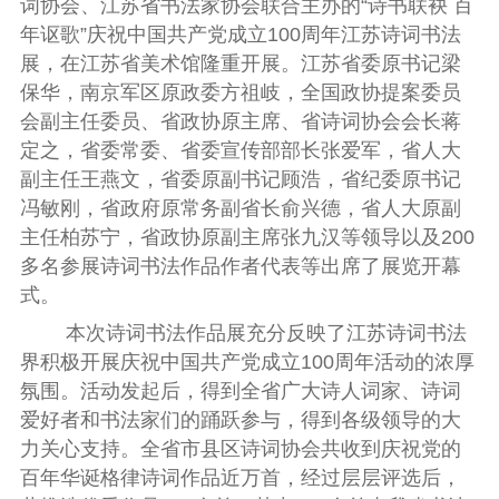
词协会、江苏省书法家协会联合主办的“诗书联袂 百
年讴歌”庆祝中国共产党成立
100
周年江苏诗词书法
展，在江苏省美术馆隆重开展。
江苏省委原书记梁
保华，南京军区原政委方祖岐，全国政协提案委员
会副主任委员、省政协原主席、省诗词协会会长蒋
定之，省委常委、省委宣传部部长张爱军，省人大
副主任王燕文，省委原副书记顾浩，省纪委原书记
冯敏刚，省政府原常务副省长俞兴德，省人大原副
主任柏苏宁，省政协原副主席张九汉等领导以及
200
多名参展诗词书法作品作者代表等出席了展览开幕
式。
本次诗词书法作品展充分反映了江苏诗词书法
界积极开展庆祝中国共产党成立
100
周年活动的浓厚
氛围。活动发起后，得到全省广大诗人词家、诗词
爱好者和书法家们的踊跃参与，得到各级领导的大
力关心支持。全省市县区诗词协会共收到庆祝党的
百年华诞格律诗词作品近万首，经过层层评选后，