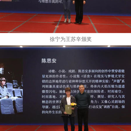
徐宁为王苏辛颁奖