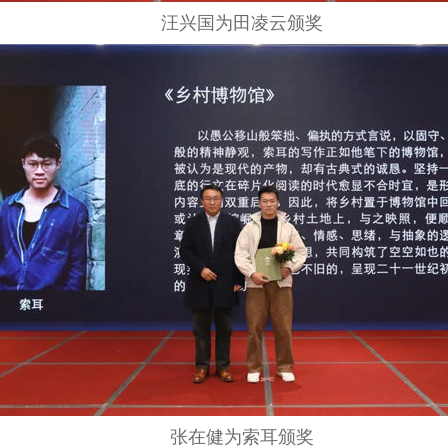
汪兴国为田凌云颁奖
张在健为索耳颁奖