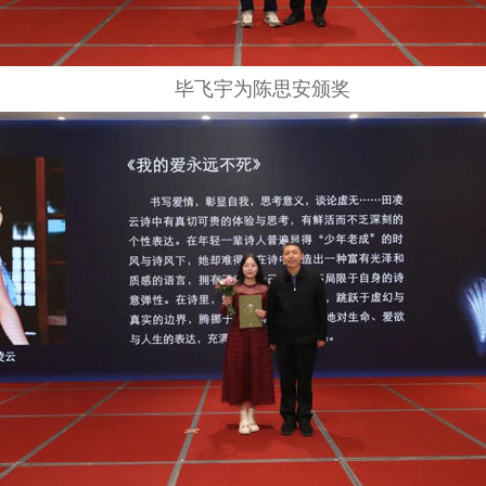
毕飞宇为陈思安颁奖