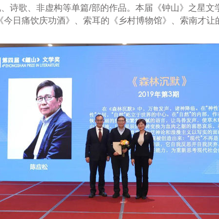
、诗歌、非虚构等单篇/部的作品。本届《钟山》之星文学
《今日痛饮庆功酒》、索耳的《乡村博物馆》、索南才让