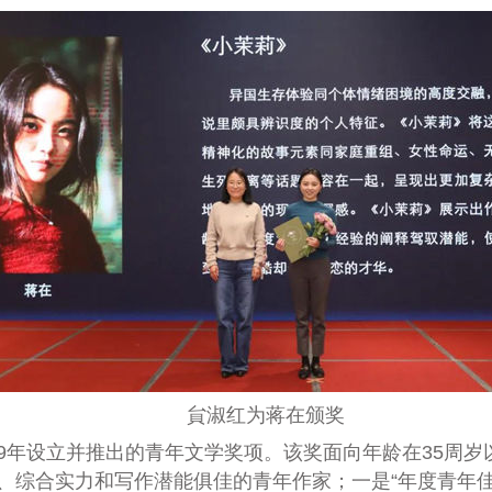
貟淑红为蒋在颁奖
年设立并推出的青年文学奖项。该奖面向年龄在35周岁
大、综合实力和写作潜能俱佳的青年作家；一是“年度青年