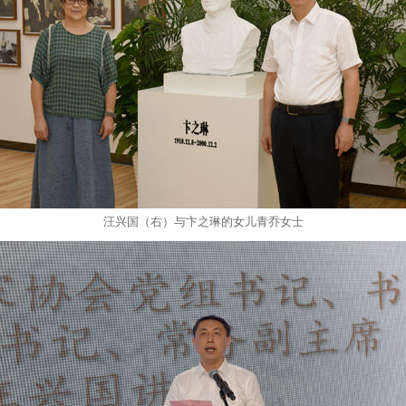
汪兴国（右）与卞之琳的女儿青乔女士