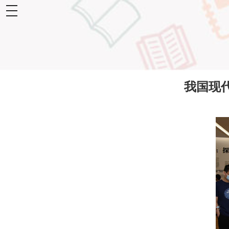
toggle
navigation
我国现