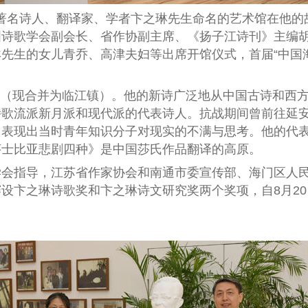
著名诗人、翻译家、学者卞之琳先生命名的艺术馆在他的
国诗歌学会副会长、省作协副主席、《扬子江诗刊》主编
先生的女儿青乔、高津夫妇等出席开馆仪式，首届“中国
（现合并为临江镇）。他
的新诗广泛地从中国
古诗和
西
诗歌流派新月派和现代派的代表诗人。
抗战期间曾前往延
，表现出当时青年知识分子对现实的不满与思考。他的代
莎士比亚悲剧四种》是中国莎氏作品翻译的高原。
学会指导，江苏省作家协会和南通市委宣传部、海门区人
赛设卞之琳诗歌奖和卞之琳诗文研究奖两个奖项，自
8
月
20