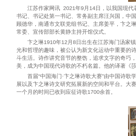
江苏作家网讯
2021
年
9
月
14
日，以我国现代
书记、书记处第一书记、常务副主席汪兴国，中
顾德华，南通市文联党组书记、主席姜平，卞之琳
常委、宣传部部长黄静主持开馆仪式。
卞之琳
1910
年
12
月
8
日出生在江苏海门汤家镇
光和哲理的趣味，被公认为新文化运动中重要
的
斗生活。诗作讲究音节的整饬，追求文字的奇巧
美，成为中国现代诗歌的不朽名篇。他的译著《
首届“中国海门
·
卞之琳诗歌大赛”由中国诗歌
展以及卞之琳诗文研究拓展新的空间和平台。大
一个月的时间已收到应征诗歌
1700
余首。