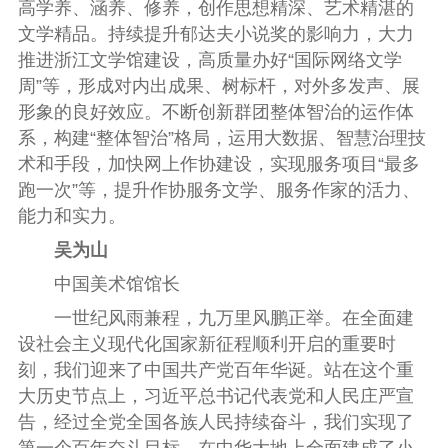
高学养、涵养、修养，创作思想精深、艺术精湛的
文学精品。持续提升郁达夫小说奖的影响力，大力
推进浙江文学馆建设，高质量办好“国际网络文学
周”等，形成对内出成果、树标杆，对外多发声、展
形象的良好效应。不断创新群团整体智治的运作体
系，构建“整体智治”格局，运用大数据、智慧治理技
术和手段，加快网上作协建设，实现服务项目“最多
跑一次”等，提升作协服务文学、服务作家的活力、
能力和实力。
吴为山
中国美术馆馆长
一世纪风雨兼程，九万里风鹏正举。在全面建
设社会主义现代化国家新征程顺利开启的重要时
刻，我们迎来了中国共产党百年华诞。站在这个重
大历史节点上，习近平总书记代表党和人民庄严宣
告，经过全党全国各族人民持续奋斗，我们实现了
第一个百年奋斗目标，在中华大地上全面建成了小