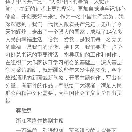
择了中国共产党”，“办好中国的事情，关键在
党”，“在新的征程上更加坚定、更加自觉地牢记初心
使命、开创美好未来”。作为一名中国共产党员，我
深深感到，我们一代代人跟着共产党走，走出了今
天的辉煌，走出了一个强大的国家，成就了14亿多
人民的幸福生活。信党，爱党，是我们每一名党员
的幸福，是我们的骄傲。接下来，我们要进一步学
习好总书记的重要讲话，指导我们的工作和创作，
在组织广大作家认真学习领会的基础上，深入基层
学习采访调研，就新疆这些年来发生的变化，各个
战线涌现的新面貌新气象，开展主题创作，写出有
分量、有筋骨的作品，奉献给广大读者，满足人民
群众的精神文化需要，为中国社会主义文学作出贡
献。
蒋胜男
浙江网络作协副主席
一百年前，列强觊觎、军阀混战的大背景下，