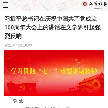
toggle
navigation
习近平总书记在庆祝中国共产党成立
100周年大会上的讲话在文学界引起强
烈反响
2021-07-08 18:00
铁 凝