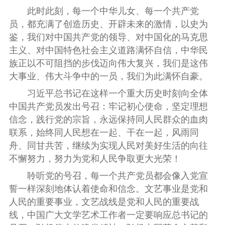
此时此刻，每一个中华儿女、每一个共产党
员，都充满了创造历史、开辟未来的激情，以史为
鉴，我们对中国共产党的领导、对中国化的马克思
主义、对中国特色社会主义道路满怀自信，中华民
族正以不可阻挡的步伐迈向伟大复兴，我们是这伟
大事业、伟大斗争中的一员，我们为此满怀自豪。
习近平总书记在这样一个重大历史时刻向全体
中国共产党员发出号召：牢记初心使命，坚定理想
信念，践行党的宗旨，永远保持同人民群众的血肉
联系，始终同人民想在一起、干在一起，风雨同
舟、同甘共苦，继续为实现人民对美好生活的向往
不懈努力，努力为党和人民争取更大光荣！
聆听党的号召，每一个共产党员都会像入党宣
誓一样深刻地体认着使命和信念。文艺事业是党和
人民的重要事业，文艺战线是党和人民的重要战
线，中国广大文学艺术工作者一定要响应总书记的