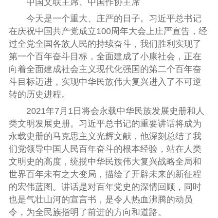
中国文联主席、中国作协主席
今天是一个重大、庄严的日子。习近平总书记
在庆祝中国共产党成立100周年大会上庄严宣告，经
过全党全国各族人民的持续奋斗，我们胜利实现了
第一个百年奋斗目标，全面建成了小康社会，正在
向着全面建成社会主义现代化强国的第二个百年奋
斗目标迈进，实现中华民族伟大复兴进入了不可逆
转的历史进程。
2021年7月1日将会永载中华民族发展史册和人
类文明发展史册。习近平总书记的重要讲话将成为
永载史册的马克思主义光辉文献，他深刻总结了我
们党领导中国人民百年奋斗的根本经验，站在人类
文明史的高度，统揽中华民族伟大复兴战略全局和
世界百年未有之大变局，描绘了开辟未来的新征程
的宏伟蓝图。讲话是对百年党史的深情回顾，同时
也是气壮山河的宣言书，是令人热血沸腾的动员
令，为全民族指明了前进的方向和道路。