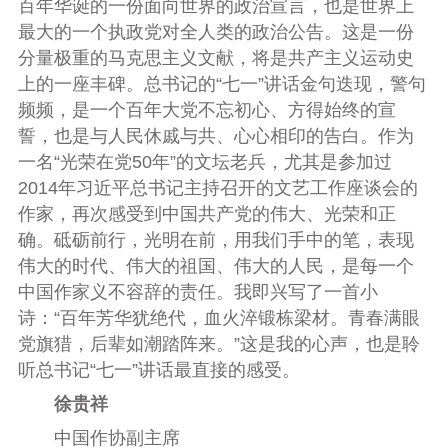
百年华诞的一份面向世界的政治宣言，也是世界上
最大的一个执政党对全人类的政治公告。这是一份
分量极重的马克思主义文献，将是共产主义运动史
上的一座丰碑。总书记的“七一”讲话金句迭现，警句
频频，是一个百年大党不忘初心、方得始终的宣
誓，也是与人民休戚与共、心心相印的告白。作为
一名“光荣在党50年”的文坛老兵，尤其是参加过
2014年习近平总书记主持召开的文艺工作座谈会的
作家，再次感受到中国共产党的伟大、光荣和正
确。砥砺前行，光明在前，用我们手中的笔，表现
伟大的时代、伟大的祖国、伟大的人民，是每一个
中国作家义不容辞的责任。我即兴写了一首小
诗：“百年芳华犹绝代，血火淬锻栋梁材。青春满眼
党旗猎，后辈如潮踏阵来。”这是我的心声，也是聆
听总书记“七一”讲话最直接的感受。
徐贵祥
中国作协副主席