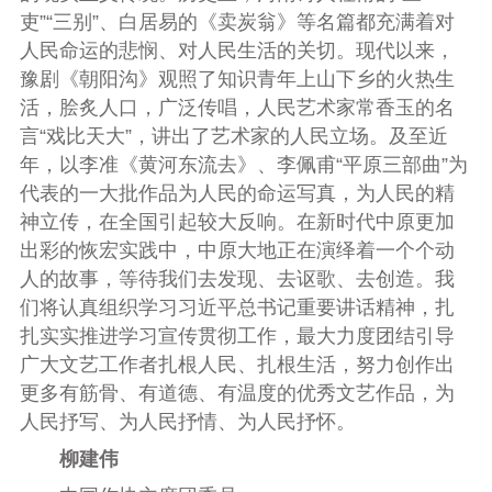
吏”“三别”、白居易的《卖炭翁》等名篇都充满着对
人民命运的悲悯、对人民生活的关切。现代以来，
豫剧《朝阳沟》观照了知识青年上山下乡的火热生
活，脍炙人口，广泛传唱，人民艺术家常香玉的名
言“戏比天大”，讲出了艺术家的人民立场。及至近
年，以李准《黄河东流去》、李佩甫“平原三部曲”为
代表的一大批作品为人民的命运写真，为人民的精
神立传，在全国引起较大反响。在新时代中原更加
出彩的恢宏实践中，中原大地正在演绎着一个个动
人的故事，等待我们去发现、去讴歌、去创造。我
们将认真组织学习习近平总书记重要讲话精神，扎
扎实实推进学习宣传贯彻工作，最大力度团结引导
广大文艺工作者扎根人民、扎根生活，努力创作出
更多有筋骨、有道德、有温度的优秀文艺作品，为
人民抒写、为人民抒情、为人民抒怀。
柳建伟