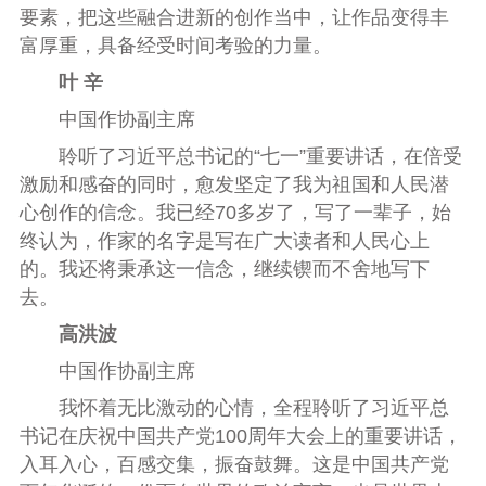
要素，把这些融合进新的创作当中，让作品变得丰
富厚重，具备经受时间考验的力量。
叶 辛
中国作协副主席
聆听了习近平总书记的“七一”重要讲话，在倍受
激励和感奋的同时，愈发坚定了我为祖国和人民潜
心创作的信念。我已经70多岁了，写了一辈子，始
终认为，作家的名字是写在广大读者和人民心上
的。我还将秉承这一信念，继续锲而不舍地写下
去。
高洪波
中国作协副主席
我怀着无比激动的心情，全程聆听了习近平总
书记在庆祝中国共产党100周年大会上的重要讲话，
入耳入心，百感交集，振奋鼓舞。这是中国共产党