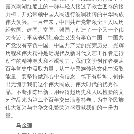
嘉兴南湖红船上的一群年轻人接过了救亡图存的接
力棒，开始带领中国人民进行波澜壮阔的中华民族
伟大复兴。一百年来，中国共产党带领全国人民历
经救国、建国、富国、强国，创造了一个又一个伟
大奇迹，事实表明社会主义没有辜负中国，中国共
产党没有辜负中国。中国共产党的光荣历史、光辉
历程和伟大精神是近现代及新时代文艺工作者进行
创作的精神源头和不竭动力，我们文学创作者要从
百年党史中汲取力量，从中华民族传统文化中汲取
能量，要坚持做到心中有信念，笔下有乾坤，创作
出无愧于我们这个伟大民族、伟大时代的优秀作
品。不断推陈出新，用经得起历史和人民检验的文
艺作品来为第二个百年交出满意答卷，为中华民族
伟大复兴与中华文化繁荣兴盛贡献我们的一份力
量。
马金莲