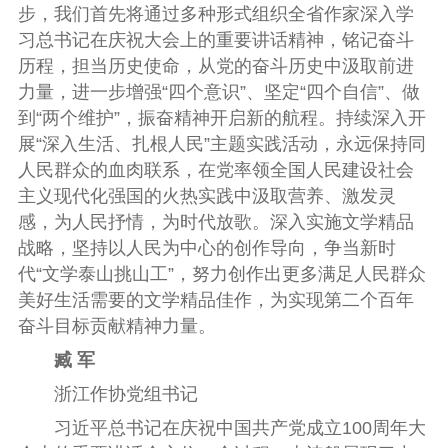
步，我们首先将通过多种形式组织全省作家深入学
习总书记在庆祝大会上的重要讲话精神，铭记奋斗
历程，担当历史使命，从党的奋斗历史中汲取前进
力量，进一步增强“四个意识”、坚定“四个自信”、做
到“两个维护”，振奋精神开启新的航程。持续深入开
展“深入生活、扎根人民”主题实践活动，永远保持同
人民群众的血肉联系，在党率领全国人民建设社会
主义现代化强国的火热实践中汲取营养、激发灵
感，为人民抒情，为时代放歌。深入实施文学精品
战略，坚持以人民为中心的创作导向，争当新时
代“文学泰山挑山工”，努力创作出更多满足人民群众
美好生活需要的文学精品佳作，为实现第二个百年
奋斗目标贡献精神力量。
臧 军
浙江作协党组书记
习近平总书记在庆祝中国共产党成立100周年大