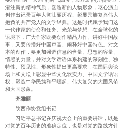
灌注新的精神气质，塑造新的人物形象，呕心沥血
创作出记录百年大党壮丽历程、彰显民族复兴伟大
抱负的共产党人的文学经典。这是时代赋予我们这
一代作家的使命和任务、光荣与梦想。在全球化的
语境下，广大作家既要创作精品力作、讲好中国故
事，又要传播好中国声音、阐释好中国特色。对文
本的创作，要更加强调信息的含量、思想的容量、
情感的力量，并对文学话语体系构建的深刻性、独
特性、预见性、形象性提出更高要求，在国际舆论
场上和文坛上彰显中华文化软实力、中国文学话语
权，塑造中华民族和平崛起、伟大复兴的大国风范
和大国形象。
齐雅丽
陕西作协党组书记
习近平总书记在庆祝大会上的重要讲话，既是
对党的百年历史的准确定位，也是对党的路线方针