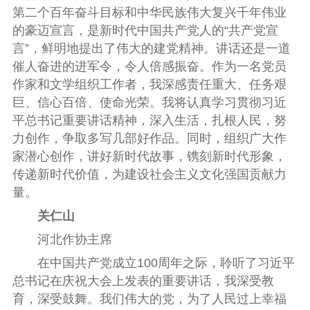
第二个百年奋斗目标和中华民族伟大复兴千年伟业
的豪迈宣言，是新时代中国共产党人的“共产党宣
言”，鲜明地提出了伟大的建党精神。讲话还是一道
催人奋进的进军令，令人倍感振奋。作为一名党员
作家和文学组织工作者，我深感责任重大、任务艰
巨、信心百倍、使命光荣。我将认真学习贯彻习近
平总书记重要讲话精神，深入生活，扎根人民，努
力创作，争取多写几部好作品。同时，组织广大作
家潜心创作，讲好新时代故事，镌刻新时代形象，
传递新时代价值，为建设社会主义文化强国贡献力
量。
关仁山
河北作协主席
在中国共产党成立100周年之际，聆听了习近平
总书记在庆祝大会上发表的重要讲话，我深受教
育，深受鼓舞。我们伟大的党，为了人民过上幸福