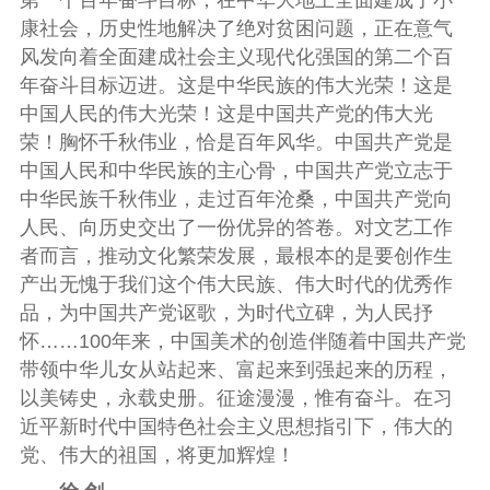
康社会，历史性地解决了绝对贫困问题，正在意气
风发向着全面建成社会主义现代化强国的第二个百
年奋斗目标迈进。这是中华民族的伟大光荣！这是
中国人民的伟大光荣！这是中国共产党的伟大光
荣！胸怀千秋伟业，恰是百年风华。中国共产党是
中国人民和中华民族的主心骨，中国共产党立志于
中华民族千秋伟业，走过百年沧桑，中国共产党向
人民、向历史交出了一份优异的答卷。对文艺工作
者而言，推动文化繁荣发展，最根本的是要创作生
产出无愧于我们这个伟大民族、伟大时代的优秀作
品，为中国共产党讴歌，为时代立碑，为人民抒
怀……100年来，中国美术的创造伴随着中国共产党
带领中华儿女从站起来、富起来到强起来的历程，
以美铸史，永载史册。征途漫漫，惟有奋斗。在习
近平新时代中国特色社会主义思想指引下，伟大的
党、伟大的祖国，将更加辉煌！