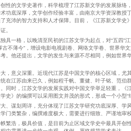
开创性的文学史著作，科学梳理了江苏新文学的发展脉络
学术功底深厚，文学创作经验丰富，由南京大学资深教授
供了充沛的智力支持和人才保障。目前，《江苏新文学史
论证。
独具一格，以晚清至民初的江苏文学为起点，对“五四”
厚古不薄今”，增设电影电视剧卷、网络文学卷、世界华
参考。他还提出，文学的发生与来源不尽相同，例如世界
浩大，意义深重。近现代江苏是中国文学的核心区域，尤
传统在江苏由来已久，例如程千帆、董健、叶子铭、范伯
用。同时，江苏文学的发展实践对中国文学举足轻重，《
学史》的编撰可以采用图文并茂的形式，形成一个小型“
宏大、谋划周详，充分体现了江苏文学研究功底深厚、学
文学门类繁杂，编撰难度极大，需要进行细致、严谨地审
卷帙繁浩，极具价值，是目前为止区域文学史中最具开创