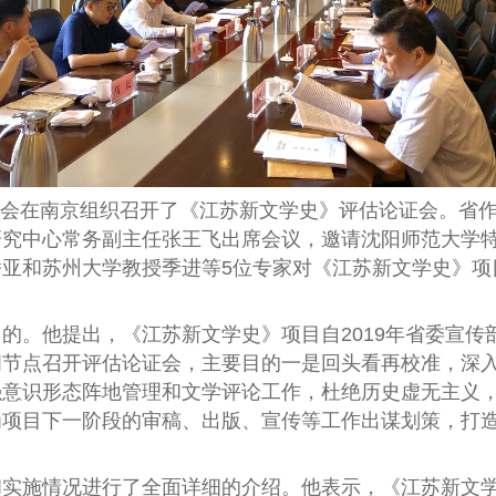
会在南京组织召开了《江苏新文学史》评估论证会。省
研究中心常务副主任张王飞出席会议，邀请沈阳师范大学
潘亚和苏州大学教授季进等
5
位专家对《江苏新文学史》项
目的。他提出，《江苏新文学史》项目自
2019
年省委宣传
间节点召开评估论证会，主要目的一是回头看再校准，深
强意识形态阵地管理和文学评论工作，杜绝历史虚无主义
为项目下一阶段的审稿、出版、宣传等工作出谋划策，打
和实施情况进行了全面详细的介绍。他表示，《江苏新文