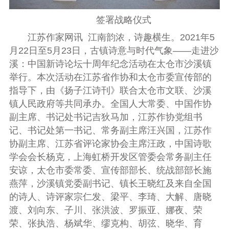
签署战略仪式
江苏作家网讯
江南韵浓，诗趣横生。
2021
年
5
月
22
日至
5
月
23
日，古镇诗意与时代气象——走进沙
溪：中国新诗论坛十周年纪念活动在太仓市沙溪镇
举行。本次活动在江苏省作协和太仓市委宣传部的
指导下，由《扬子江诗刊》联合太仓市文联、沙溪
镇人民政府等共同承办。全国人大常委、中国作协
副主席、书记处书记吉狄马加，江苏作协党组书
记、书记处第一书记、常务副主席汪兴国，江苏作
协副主席、江苏省评论家协会主席汪政，中国诗歌
学会会长杨克，上海虹桥开发区管委会常务副主任
安谅，太仓市委常委、宣传部部长、统战部部长施
燕萍，沙溪镇党委副书记、镇长王晓红及来自全国
的诗人、诗评家宗仁发、梁平、李琦、大解、唐晓
渡、刘向东、子川、张洪波、罗振亚、娜夜、荣
荣、张执浩、杨斌华、缪克构、胡弦、晓华、育