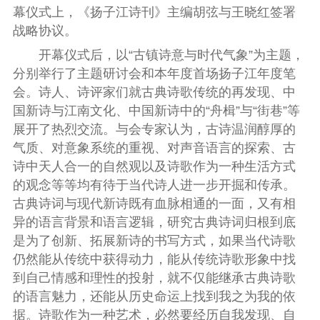
幕仪式上，《扬子江诗刊》主编胡弦与王晓红签署
战略协议。
开幕仪式后，以“古镇诗意与时代气象”为主题，
分别举行了主题研讨会和本年度首场扬子江年度笔
会。
诗人、诗评家们就古典诗歌传统的再发现、中
国新诗与江南文化、中国新诗中的“舟楫”与“街巷”等
展开了热烈交流。与会专家认为，古诗温润醇厚的
气质、对意象系统的重视、对声音语言的探索、古
诗中天人合一的自然观以及诗歌作为一种生活方式
的观念等等均有待于当代诗人进一步开掘和传承。
古典诗词与现代新诗既有血脉相通的一面，又有相
异的语言背景和语言逻辑，研究古典诗词归根到底
是为了创新、拓展新诗的书写方式，如果当代诗歌
仍然能从传统中获得动力，能从传统诗歌形象中找
到自己情感和理性的投射，就不仅能继承古典诗歌
的语言魅力，还能从历史命运上找到我之为我的依
据。诗歌作为一种艺术，必然要经历自我发现、自