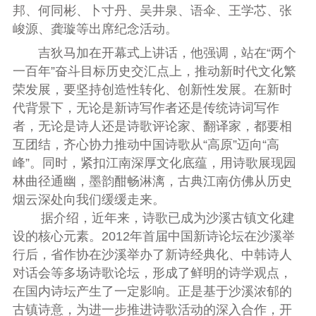
邦、何同彬、卜寸丹、吴井泉、语伞、王学芯、张
峻源、龚璇等出席纪念活动。
吉狄马加在开幕式上讲话，他
强调，站在“两个
一百年”奋斗目标历史交汇点上，推动新时代文化繁
荣发展，要坚持创造性转化、创新性发展。在新时
代背景下，无论是新诗写作者还是传统诗词写作
者，无论是诗人还是诗歌评论家、翻译家，都要相
互团结，齐心协力推动中国诗歌从“高原”迈向“高
峰”。同时，紧扣江南深厚文化底蕴，用诗歌展现园
林曲径通幽，墨韵酣畅淋漓，古典江南仿佛从历史
烟云深处向我们缓缓走来。
据介绍，近年来，
诗歌已成为沙溪古镇文化建
设的核心元素。
2012
年首届中国新诗论坛在沙溪举
行
后，省作协在沙溪举办了新诗经典化、
中韩诗人
对话会等多场诗歌论坛，
形成了鲜明的诗学观点，
在国内诗坛产生了一定影响。
正是基于沙溪浓郁的
古镇诗意，为进一步推进诗歌活动的深入合作，
开