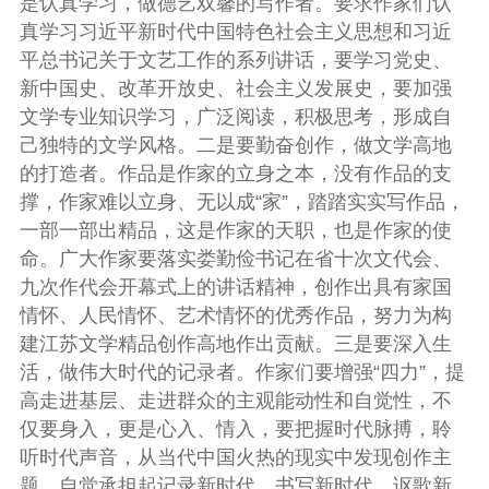
是认真学习，做德艺双馨的写作者。要求作家们认
真学习习近平新时代中国特色社会主义思想和习近
平总书记关于文艺工作的系列讲话，要学习党史、
新中国史、改革开放史、社会主义发展史，要加强
文学专业知识学习，广泛阅读，积极思考，形成自
己独特的文学风格。二是要勤奋创作，做文学高地
的打造者。作品是作家的立身之本，没有作品的支
撑，作家难以立身、无以成“家”，踏踏实实写作品，
一部一部出精品，这是作家的天职，也是作家的使
命。广大作家要落实娄勤俭书记在省十次文代会、
九次作代会开幕式上的讲话精神，创作出具有家国
情怀、人民情怀、艺术情怀的优秀作品，努力为构
建江苏文学精品创作高地作出贡献。三是要深入生
活，做伟大时代的记录者。作家们要增强“四力”，提
高走进基层、走进群众的主观能动性和自觉性，不
仅要身入，更是心入、情入，要把握时代脉搏，聆
听时代声音，从当代中国火热的现实中发现创作主
题，自觉承担起记录新时代、书写新时代、讴歌新