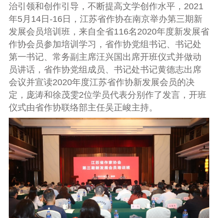
治引领和创作引导，不断提高文学创作水平，
2021
年
5
月
14
日
-16
日，江苏省作协在南京举办第三期新
发展会员培训班，来自全省
116
名
2020
年度新发展省
作协会员参加培训学习，省作协党组书记、书记处
第一书记、常务副主席汪兴国出席开班仪式并做动
员讲话，省作协党组成员、书记处书记黄德志出席
会议并宣读
2020
年度江苏省作协新发展会员的决
定，庞涛和徐茂雯
2
位学员代表分别作了发言，开班
仪式由省作协联络部主任吴正峻主持。