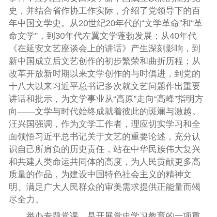
史，并结合省作协工作实际，介绍了党领导下的百
年中国文学史。从
20
世纪
20
年代的“文学革命”和“革
命文学”，到
30
年代左翼文学蓬勃发展；从
40
年代
《在延安文艺座谈会上的讲话》产生深刻影响，到
新中国成立后文艺创作的初步繁荣和曲折历程；从
改革开放新时期以来文学创作的与时俱进，到党的
十八大以来习近平总书记多次就文艺问题作出重要
讲话和批示，为文学事业从“高原”走向“高峰”指明方
向——文学与时代始终成就着彼此的斑斓与激越。
汪兴国强调，作为文学工作者，理应切实学习和全
面领悟习近平总书记关于文艺的重要论述，充分认
识自己所肩负的历史责任，站在中华民族伟大复兴
和共建人类命运共同体的高度，为人民贡献更多高
质量的作品，为建设中国特色社会主义的精神文
明、满足广大人民群众的审美需求提供正能量而竭
尽全力。
举办专题党课，是开展党史学习教育的一项重