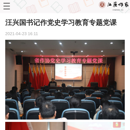
toggle
navigation
汪兴国书记作党史学习教育专题党课
2021-04-23 16:11