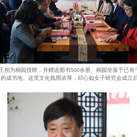
。王朔为桐园授牌，并赠送图书
500
余册。桐园坐落于已有
》的成书地。这里文化氛围浓厚，邱心如女子研究会成立