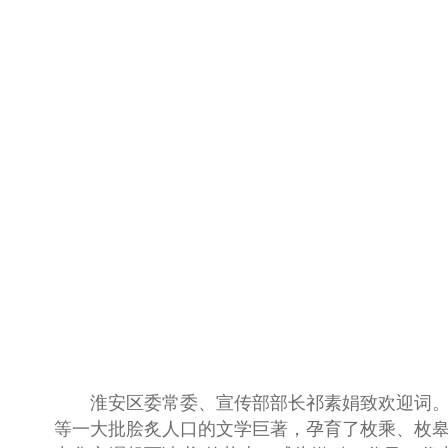
淮安区委常委、宣传
部部长祁素娟致欢迎词。
等一大批脍炙人口的文学巨著，孕育了枚乘、枚