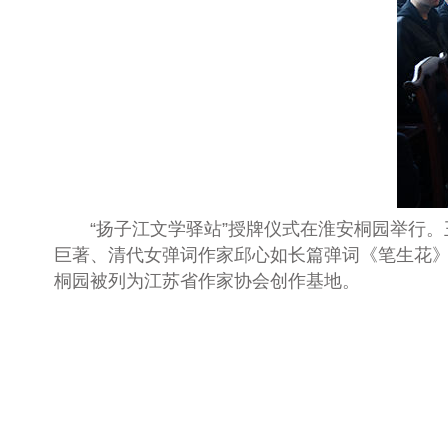
“扬子江文学驿站”授牌仪式在淮安桐园举行
巨著、清代女弹词作家邱心如长篇弹词《笔生花
桐园被列为江苏省作家协会创作基地。