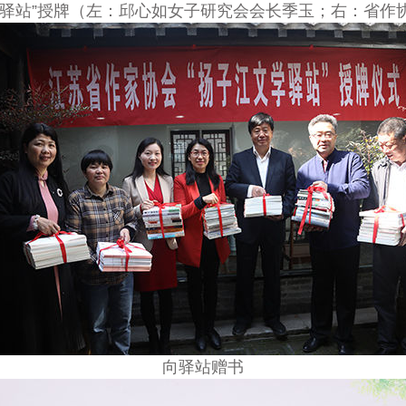
学驿站”授牌（左：邱心如女子研究会会长季玉；右：省作
向驿站赠书