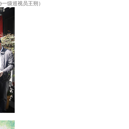
协一级巡视员王朔）