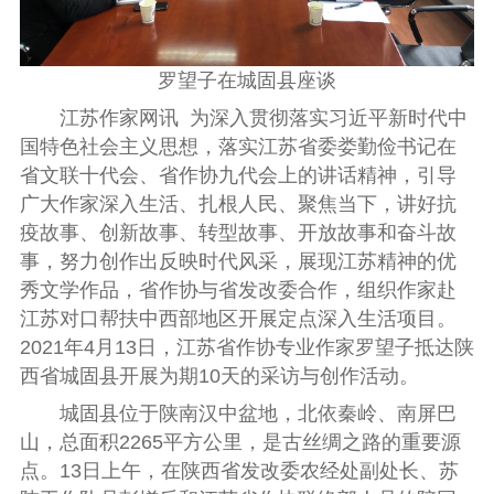
罗望子在城固县座谈
江苏作家网讯
为
深入贯彻落实习近平新时代中
国特色社会主义思想，落实江苏省委娄勤俭书记在
省文联十代会、省作协九代会上的讲话精神，引导
广大作家深入生活、扎根人民、聚焦当下，讲好抗
疫故事、创新故事、转型故事、开放故事和奋斗故
事，努力创作出反映时代风采，展现江苏精神的优
秀文学作品，省作协与省发改委合作，组织作家赴
江苏对口帮扶中西部地区开展定点深入生活项目。
2021年
4
月
13
日，江苏省作协专业作家罗望子抵达陕
西省城固县开展为期
10
天的采访与创作活动。
城固县位于陕南汉中盆地，北依秦岭、南屏巴
山，总面积
2265
平方公里，是古丝绸之路的重要源
点。
13
日上午，在陕西省发改委农经处副处长、苏