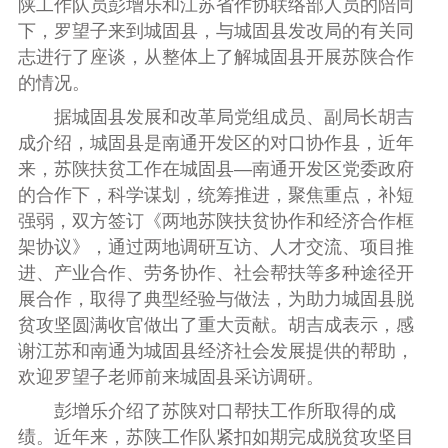
陕工作队员彭增乐和江苏省作协联络部人员的陪同
下，罗望子来到城固县，与城固县发改局的有关同
志进行了座谈，从整体上了解城固县开展苏陕合作
的情况。
据城固县发展和改革局党组成员、副局长胡吉
成介绍，城固县是南通开发区的对口协作县，近年
来，苏陕扶贫工作在城固县—南通开发区党委政府
的合作下，科学谋划，统筹推进，聚焦重点，补短
强弱，双方签订《两地苏陕扶贫协作和经济合作框
架协议》，通过两地调研互访、人才交流、项目推
进、产业合作、劳务协作、社会帮扶等多种途径开
展合作，取得了典型经验与做法，为助力城固县脱
贫攻坚圆满收官做出了重大贡献。胡吉成表示，感
谢江苏和南通为城固县经济社会发展提供的帮助，
欢迎罗望子老师前来城固县采访调研。
彭增乐介绍了苏陕对口帮扶工作所取得的成
绩。
近年来，苏陕工作队紧扣如期完成脱贫攻坚目