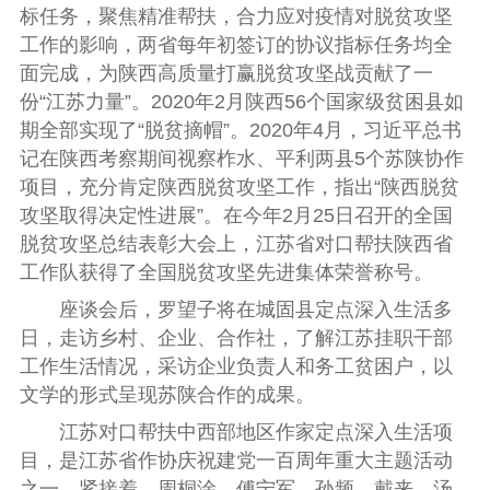
标任务，
聚焦精准帮扶，合力应对疫情对脱贫攻坚
工作的影响，两省每年初签订的协议指标任务均全
面完成，
为
陕西高质量打赢脱贫攻坚战贡献了一
份“江苏力量”。
2020
年
2
月陕西
56
个国家级贫困县如
期全部实现了“脱贫摘帽”。
2020
年
4
月，习近平总书
记在陕西考察期间视察柞水、平利两县
5
个苏陕协作
项目，充分肯定陕西脱贫攻坚工作，指出“陕西脱贫
攻坚取得决定性进展”。
在今年
2
月
25
日召开的全国
脱贫攻坚总结表彰大会上，江苏省对口帮扶陕西省
工作队
获得了全国脱贫攻坚先进集体荣誉称号。
座谈会后，罗望子将在城固县定点深入生活多
日，走访乡村、企业、合作社，了解江苏挂职干部
工作生活情况，采访企业负责人和务工贫困户，以
文学的形式呈现苏陕合作的成果。
江苏对口帮扶中西部地区作家定点深入生活项
目，是江苏省作协庆祝建党一百周年重大主题活动
之一。紧接着，周桐淦、傅宁军、孙频、戴来、汤