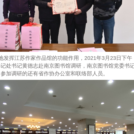
地发挥江苏作家作品馆的功能作用，
2021
年
3
月
23
日下午
书记处书记黄德志赴南京图书馆调研，南京图书馆党委书
，参加调研的还有省作协办公室和联络部人员。