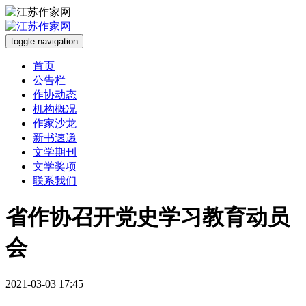
toggle navigation
首页
公告栏
作协动态
机构概况
作家沙龙
新书速递
文学期刊
文学奖项
联系我们
省作协召开党史学习教育动员
会
2021-03-03 17:45