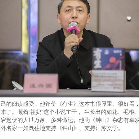
的阅读感受，他评价《有生》这本书很厚重、很好看，中
来了。顺着“祖奶”这个小说主干， 生长出的如花、毛根
跌宕起伏的人世万象、多舛命运。他为《钟山》杂志有幸
内外名家一如既往地支持《钟山》、支持江苏文学。