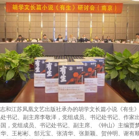
杂志和江苏凤凰文艺出版社承办的胡学文长篇小说《有生
记处书记、副主席李敬泽，党组成员、书记处书记、作家
兴国，党组成员、书记处书记、副主席、《钟山》主编贾
繁华、王彬彬、郜元宝、张清华、张新颖、贺仲明、谢有