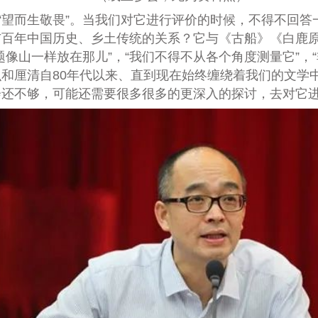
望而生敬畏”。当我们对它进行评价的时候，不得不回答一
与百年中国历史、乡土传统的关系？它与《古船》《白鹿
像山一样放在那儿”，“我们不得不从各个角度测量它”，
和厘清自80年代以来、直到现在始终缠绕着我们的文学
还不够，可能还需要很多很多的更深入的探讨，去对它进