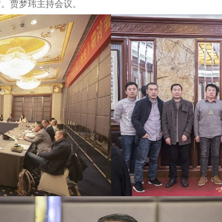
讨。贾梦玮主持会议。