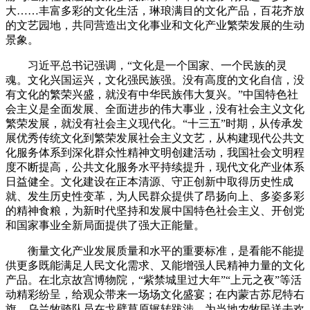
大……丰富多彩的文化生活，琳琅满目的文化产品，百花齐放
的文艺园地，共同营造出文化事业和文化产业繁荣发展的生动
景象。
习近平总书记强调，“文化是一个国家、一个民族的灵
魂。文化兴国运兴，文化强民族强。没有高度的文化自信，没
有文化的繁荣兴盛，就没有中华民族伟大复兴。”中国特色社
会主义是全面发展、全面进步的伟大事业，没有社会主义文化
繁荣发展，就没有社会主义现代化。“十三五”时期，从传承发
展优秀传统文化到繁荣发展社会主义文艺，从构建现代公共文
化服务体系到深化群众性精神文明创建活动，我国社会文明程
度不断提高，公共文化服务水平持续提升，现代文化产业体系
日益健全。文化建设在正本清源、守正创新中取得历史性成
就、发生历史性变革，为人民群众提供了昂扬向上、多姿多彩
的精神食粮，为新时代坚持和发展中国特色社会主义、开创党
和国家事业全新局面提供了强大正能量。
衡量文化产业发展质量和水平的重要标准，是看能不能提
供更多既能满足人民文化需求、又能增强人民精神力量的文化
产品。在北京故宫博物院，“紫禁城里过大年”“上元之夜”等活
动精彩纷呈，给观众带来一场场文化盛宴；在内蒙古苏尼特右
旗，乌兰牧骑队员在戈壁草原辗转跋涉，为当地农牧民送去欢