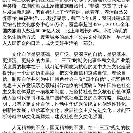
声笑语；在湖南湘西土家族苗族自治州，“非遗+扶贫”打开乡
村发展新思路，老百姓过上了“守着娃，绣着花，养活自己又
养家”的幸福生活……数据显示，截至今年6月，我国共建成基
层综合性文化服务中心56万个，覆盖率超过95%；2019年全年
国内旅游人数达60.06亿人次，比上年增长8.4%。不断涌现的
文化生活新方式，覆盖城乡的高水平公共文化服务网，早已融
入人民群众的日常，成为美好生活的一部分。
文化自信是更基础、更广泛、更深厚的自信，是更基本、
更深沉、更持久的力量。“十三五”时期文化事业和文化产业繁
荣发展的根本在于，以习近平同志为核心的党中央把文化建设
提升到一个新的历史高度，把文化自信和道路自信、理论自
信、制度自信并列为中国特色社会主义“四个自信”，把坚持马
克思主义在意识形态领域指导地位的制度确立为中国特色社会
主义制度体系的一项根本制度，把坚持社会主义核心价值体系
纳入新时代坚持和发展中国特色社会主义的基本方略。实践证
明，只有坚定文化自信，推动中华优秀传统文化创造性转化、
创新性发展，继承革命文化，发展社会主义先进文化，才能不
断铸就中华文化新辉煌，建设社会主义文化强国。
人无精神则不立，国无精神则不强。在“十三五”规划的收