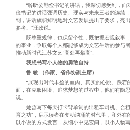
“聆听娄勤俭书记的讲话，我深切感受到，面对‘
俭书记的讲话强调历史、现实与未来三者的连续，
到，讲话旗帜鲜明地对文艺发展提出了要求，亮
参考。”汪政说。
既尊重规律，也保留个性，既把握宏观叙事，也
的事业，争取每个人都能够成为文艺生活的参与
推动新时代江苏文艺“高处再攀高”。
我想书写小人物的勇敢自持
鲁 敏 （作家、省作协副主席）
“展现出时代丰盈的血肉、真实的心跳、跌宕的
面，在克服困境、追求梦想的过程中，他们有隐忍
说。
她曾写下每天打卡背单词的出租车司机、合租房里
育之功”，启示读者在变动汹涌的时代里，和外在
以小说的方式发言，从细小中见宏阔，以小人物写