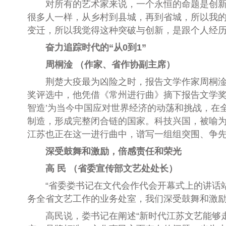
对所有的艺术家来说，一个永恒的命题是创新，
很多人一样，从乡村到县城，再到省城，所以我
变迁，所以我觉得这种突破与创新，是跟个人经历
奋力追踪时代的“从0到1”
周桐淦 （作家、省作协副主席）
荆楚大疫最为凶险之时，报告文学作家周桐淦以
奖评选中，他凭借《常州进行曲》摘下报告文学奖
智造’为当今中国应对世界经济的动荡和挑战，在全
制造，形成完整闭合链的国家。科技兴国，被喻为‘从
江苏也正在这一进行曲中，谱写一组组突围、争先的
深受鼓舞和激励，倍感责任和荣光
高 民 （省委宣传部文艺处处长）
“省委娄书记在文代会作代会开幕式上的讲话站
务全省文艺工作的业务处室，我们深受鼓舞和激励
高民说，娄书记在阐述“新时代江苏文艺能够走到