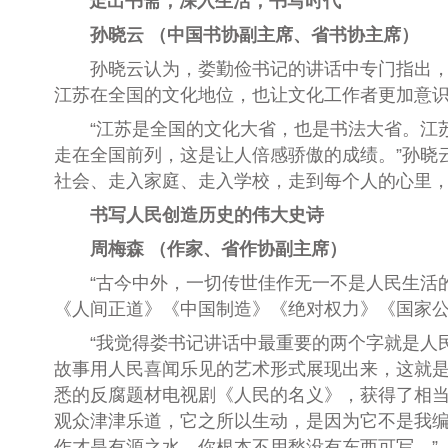
走出书斋，深入生活，
书写时代
孙晓云 （中国书协副主席、省书协主席）
孙晓云认为，娄勤俭书记的讲话中专门指出，江
江苏在全国的文化地位，也让文化工作者更加意识
“江苏是全国的文化大省，也是书法大省。江苏
走在全国前列，这是让人倍感骄傲的成绩。”孙晓
社会、走入家庭、走入学校，走到每个人的心里
书写人民创造历史的伟大史诗
周梅森 （作家、省作协副主席）
“古今中外，一切传世佳作无一不是人民生活的
《人间正道》《中国制造》《绝对权力》《国家
“我觉得娄书记讲话中最重要的两个字就是人民
故事用人民喜闻乐见的艺术形式展现出来，这就
悉的反腐题材电视剧《人民的名义》，获得了相
观众津津乐道，它之所以生动，是因为它不是我
作才是有源之水，你根本不用愁没有东西可写。”