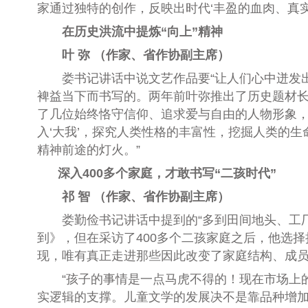
家通过独特的创作，反映出时代‘丰盈的血肉、真
在历史洪流中提炼“向上”精神
叶 弥 （作家、省作协副主席）
娄书记讲话中说文艺作品要“让人们心中迸发出向
裨益当下而书写的。两年前叶弥推出了历史题材长
了几位始终恪守信仰、追求爱与自由的人物形象，
入‘大我’，探究人类性格的丰富性，挖掘人类的
精神前途的灯火。”
深入400多个家庭，
才敢书写“二孩时代”
祁 智 （作家、省作协副主席）
娄勤俭书记讲话中提到的“多到田间地头、工厂
到》，但在采访了400多个二孩家庭之后，他选
现，唯有真正走进那些因此改变了家庭结构、成
“孩子的事情是一点马虎不得的！现在市场上的
实逻辑的支撑。儿童文学的发展决不是靠品种增加