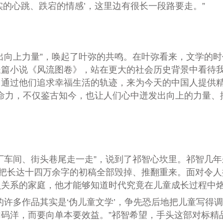
实的心跳、跌宕的情感’，这里边有很长一段路要走。”
上力量”，唤起了叶弥的共鸣。在叶弥看来，文学的时代
篇小说《风流图卷》，站在更大的社会历史背景中看待我
通过他们追求幸福生活的轨迹，来为今天的中国人提供精
生命力，不仅鉴古知今，也让人们心中迸发出向上的力量
车间、街头巷尾走一走”，说到了祁智心坎里。祁智几年
择把长达十四万余字的初稿全部毁掉、推翻重来。面对令人
员关系的家庭，他才能够知道时代究竟在儿童成长过程中
许多作品其实是‘伪儿童文学’，争先恐后地把儿童写得
码洋，而要向单本要效益。”祁智希望，手头这部对标精