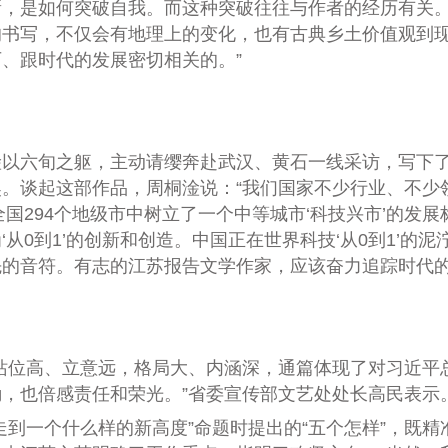
是如何突破自我。而这种突破往往与作者的经历有关。“
的书写，不仅会有地理上的变化，也有古典乡土价值观到
、跟时代的发展密切相关的。”
六旬之躯，主动请缨奔赴武汉、黄石一线采访，写下了
。谈起这部作品，周桐淦说：“我们国家不少行业、不少
国294个地级市中树立了一个中等城市‘科技兴市’的发
0到1’的创新和创造。中国正在世界科技‘从0到1’的泥泞
音符。有志的江苏报告文学作家，应该奋力追踪时代的‘从
位高、立意远，格局大、内涵深，通篇体现了对习近平
，也倍感责任和荣光。”省委宣传部文艺处处长高民表示
一个什么样的新高度”命题时提出的“五个怎样”，既精