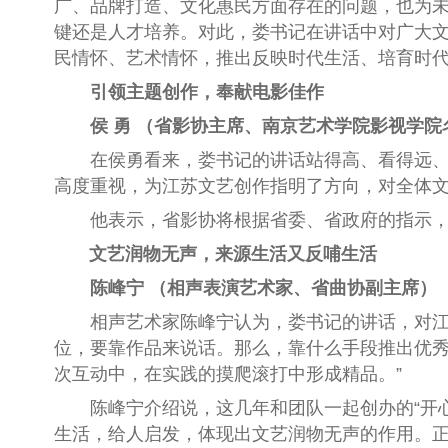
广、品牌打造、文化惠民方面存在的问题，也为未
键还是人才培养。对此，娄书记在讲话中对广大
民情怀、艺术情怀，推出反映时代生活、培育时代
引领主题创作，奉献电影佳作
侯 勇 （省影协主席、南京艺术学院影视学院
在侯勇看来，娄书记的讲话站得高、看得远、思得
高度重视，为江苏文艺创作指明了方向，对全体
他表示，省影协将根据省委、省政府的指示，
文艺润物无声，
来源生活又反哺生活
陈峰宁 （相声表演艺术家、省曲协副主席）
相声艺术家陈峰宁认为，娄书记的讲话，对江苏
位，要靠作品来说话。那么，靠什么手段推出优
次互动中，在实践的摸爬滚打中形成精品。”
陈峰宁介绍说，这几年和团队一起创办的“开心茶
生活，给人启发，体现出文艺润物无声的作用。