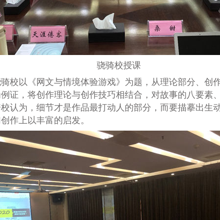
骁骑校授课
骁骑校以《网文与情境体验游戏》为题，从理论部分、创
为例证，将创作理论与创作技巧相结合，对故事的八要素
骑校认为，细节才是作品最打动人的部分，而要描摹出生
们创作上以丰富的启发。