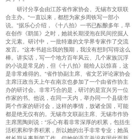
研讨分享会由江苏省作家协会、无锡市文联联
合主办。“一直以来，都想为家乡周铁写一部小
说。”据乐心介绍，《十八拍》一书已酝酿多年，早
在创作《鹞笛》之时，她就长期浸泡在民间挖掘人
文元素。研讨中，一批特邀的文学界专家作了交流
发言。“这本书超出我的预期，我没有想到写得这么
棒。讲实话，写一个地方百年风云、几个家族沉浮
的小说是常见的，但《十八拍》能给人以惊喜，这
是非常难得的。”省作协副主席、省文艺评论家协会
主席汪政当天上午在南京也参加了一个由省作协主
办的研讨会。非常巧合的是，研讨的是宜兴另一位
作家的书。他说，在同一天内，举办同一个县级市
两个作家的研讨会，这样的事情，放诸全国，可能
都是绝无仅有的。无锡市文联副主席、无锡市作协
主席黑陶则说：“乐心有着非常深厚的积累，包括生
活积累和学养积累，所以她的出手非常专业；她虽
然长期从事新闻工作，但她的语言并没有因此而新