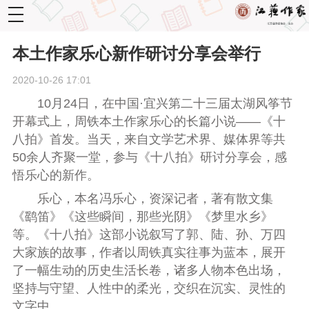
toggle
navigation
本土作家乐心新作研讨分享会举行
2020-10-26 17:01
10
月
24
日，在中国·宜兴第二十三届太湖风筝节
开幕式上，周铁本土作家乐心的长篇小说——《十
八拍》首发。当天，来自文学艺术界、媒体界等共
50
余人齐聚一堂，参与《十八拍》研讨分享会，感
悟乐心的新作。
乐心，本名冯乐心，资深记者，著有散文集
《鹞笛》《这些瞬间，那些光阴》《梦里水乡》
等。《十八拍》这部小说叙写了郭、陆、孙、万四
大家族的故事，作者以周铁真实往事为蓝本，展开
了一幅生动的历史生活长卷，诸多人物本色出场，
坚持与守望、人性中的柔光，交织在沉实、灵性的
文字中。