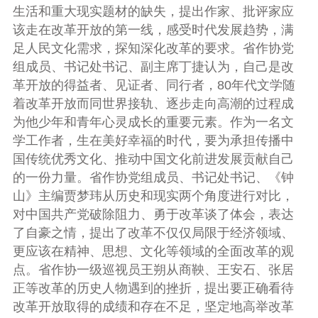
生活和重大现实题材的缺失，提出作家、批评家应
该走在改革开放的第一线，感受时代发展趋势，满
足人民文化需求，探知深化改革的要求。省作协党
组成员、书记处书记、副主席丁捷认为，自己是改
革开放的得益者、见证者、同行者，
80
年代文学随
着改革开放而同世界接轨、逐步走向高潮的过程成
为他少年和青年心灵成长的重要元素。作为一名文
学工作者，生在美好幸福的时代，要为承担传播中
国传统优秀文化、推动中国文化前进发展贡献自己
的一份力量。省作协党组成员、书记处书记、《钟
山》主编贾梦玮从历史和现实两个角度进行对比，
对中国共产党破除阻力、勇于改革谈了体会，表达
了自豪之情，提出了改革不仅仅局限于经济领域、
更应该在精神、思想、文化等领域的全面改革的观
点。省作协一级巡视员王朔从商鞅、王安石、张居
正等改革的历史人物遇到的挫折，提出要正确看待
改革开放取得的成绩和存在不足，坚定地高举改革