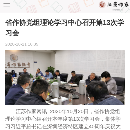
toggle
navigation
省作协党组理论学习中心召开第13次学
习会
2020-10-21 16:35
江苏作家网讯 2020
年
10
月
20
日，省作协党组
理论学习中心组召开本年度第
13
次学习会，集体学
习习近平总书记在深圳经济特区建立
40
周年庆祝大