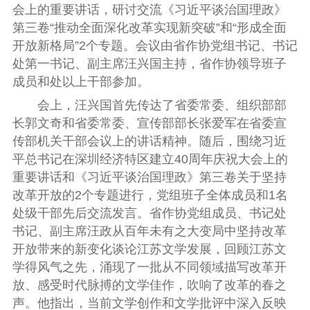
会上的重要讲话，研讨交流《习近平谈治国理政》
第三卷
“
推动全面深化改革实现新突破”和“形成全面
开放新格局”
2
个专题。会议由省作协党组书记、书记
处第一书记、副主席汪兴国主持，省作协领导班子
成员和处以上干部参加。
会上，汪兴国首先传达了省委常委、组织部部
长郭文奇和省委常委、宣传部部长张爱军在省委宣
传部机关干部会议上的讲话精神。随后，围绕习近
平总书记在深圳经济特区建立
40
周年庆祝大会上的
重要讲话和《习近平谈治国理政》第三卷关于坚持
改革开放的
2
个专题进行，党组班子全体成员和
1
名
处级干部先后交流发言。省作协党组成员、书记处
书记、副主席汪政从百年未有之大变局中坚持改革
开放带来的新变化谈论江苏文学发展，回顾江苏文
学得风气之先，涌现了一批从不同领域描写改革开
放、感受时代脉搏的文学佳作，吹响了改革的春之
声。他指出，当前文学创作和文学批评中深入反映