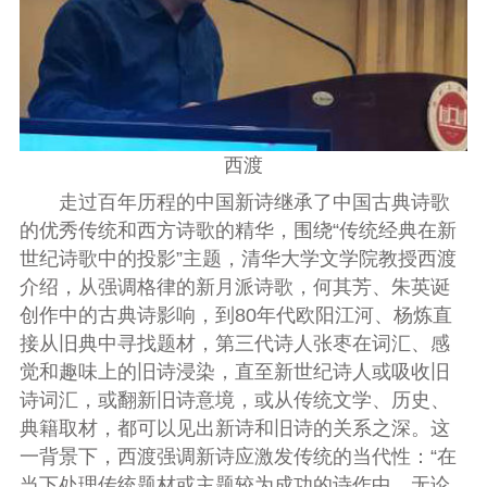
西渡
走过百年历程的中国新诗继承了中国古典诗歌
的优秀传统和西方诗歌的精华，围绕“传统经典在新
世纪诗歌中的投影”主题，清华大学文学院教授西渡
介绍，从强调格律的新月派诗歌，何其芳、朱英诞
创作中的古典诗影响，到
80
年代欧阳江河、杨炼直
接从旧典中寻找题材，第三代诗人张枣在词汇、感
觉和趣味上的旧诗浸染，直至新世纪诗人或吸收旧
诗词汇，或翻新旧诗意境，或从传统文学、历史、
典籍取材，都可以见出新诗和旧诗的关系之深。这
一背景下，西渡强调新诗应激发传统的当代性：“在
当下处理传统题材或主题较为成功的诗作中，无论