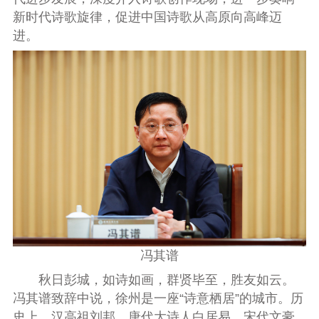
新时代诗歌旋律，促进中国诗歌从高原向高峰迈
进。
冯其谱
秋日彭城，如诗如画，群贤毕至，胜友如云。
冯其谱致辞中说，徐州是一座“诗意栖居”的城市。历
史上，汉高祖刘邦、唐代大诗人白居易、宋代文豪