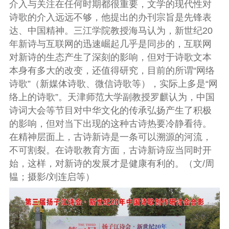
介入与关注在任何时期都很重要，文学的现代性对
诗歌的介入远远不够，他提出的办刊宗旨是先锋表
达、中国精神。三江学院教授海马认为，新世纪
20
年新诗与互联网的迅速崛起几乎是同步的，互联网
对新诗的生态产生了深刻的影响，但对于诗歌文本
本身有多大的改变，还值得研究，目前的所谓“网络
诗歌”（新媒体诗歌、微信诗歌等），实际上多是“网
络上的诗歌”。天津师范大学副教授罗麒认为，中国
诗词大会等节目对中华文化的传承弘扬产生了积极
的影响，但对当下出现的这种古诗热要冷静看待。
在精神层面上，古诗新诗是一条可以溯源的河流，
不可割裂。在诗歌教育方面，古诗新诗应当同时开
始，这样，对新诗的发展才是健康有利的。（文
/
周
韫
；
摄影
/
刘连启等）