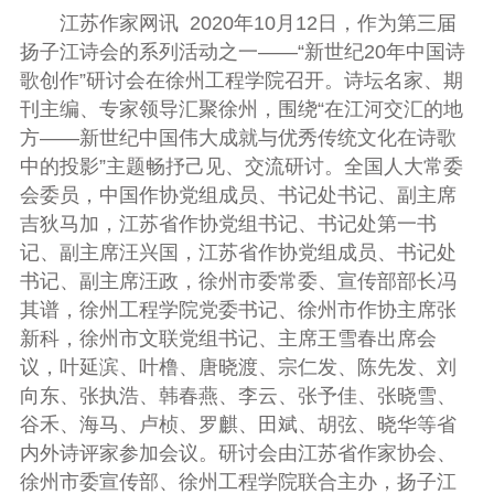
江苏作家网讯 2020
年
10
月
12
日，作为第三届
扬子江诗会的系列活动之一——“新世纪
20
年中国诗
歌创作”研讨会在徐州工程学院召开。诗坛名家、期
刊主编、专家领导汇聚徐州，围绕“在江河交汇的地
方——新世纪中国伟大成就与优秀传统文化在诗歌
中的投影”主题畅抒己见、交流研讨。全国人大常委
会委员，中国作协党组成员、书记处书记、副主席
吉狄马加，江苏省作协党组书记、书记处第一书
记、副主席汪兴国，江苏省作协党组成员、书记处
书记、副主席汪政，徐州市委常委、宣传部部长冯
其谱，徐州工程学院党委书记、徐州市作协主席张
新科，徐州市文联党组书记、主席王雪春出席会
议，叶延滨、叶橹、唐晓渡、宗仁发、陈先发、刘
向东、张执浩、韩春燕、李云、张予佳、张晓雪、
谷禾、海马、卢桢、罗麒、田斌、胡弦、晓华等省
内外诗评家参加会议。研讨会由江苏省作家协会、
徐州市委宣传部、徐州工程学院联合主办，扬子江