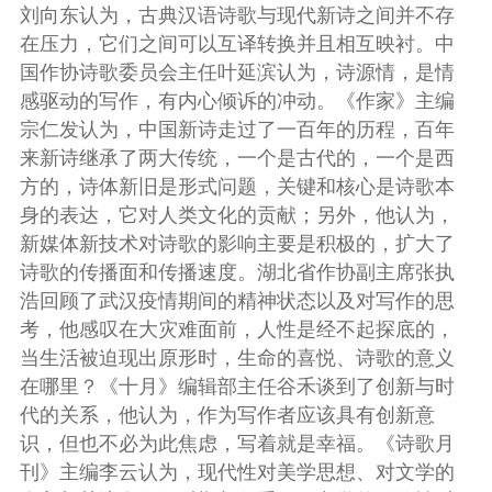
刘向东认为，古典汉语诗歌与现代新诗之间并不存
在压力，它们之间可以互译转换并且相互映衬。中
国作协诗歌委员会主任叶延滨认为，诗源情，是情
感驱动的写作，有内心倾诉的冲动。《作家》主编
宗仁发认为，中国新诗走过了一百年的历程，百年
来新诗继承了两大传统，一个是古代的，一个是西
方的，诗体新旧是形式问题，关键和核心是诗歌本
身的表达，它对人类文化的贡献；另外，他认为，
新媒体新技术对诗歌的影响主要是积极的，扩大了
诗歌的传播面和传播速度。湖北省作协副主席张执
浩回顾了武汉疫情期间的精神状态以及对写作的思
考，他感叹在大灾难面前，人性是经不起探底的，
当生活被迫现出原形时，生命的喜悦、诗歌的意义
在哪里？《十月》编辑部主任谷禾谈到了创新与时
代的关系，他认为，作为写作者应该具有创新意
识，但也不必为此焦虑，写着就是幸福。《诗歌月
刊》主编李云认为，现代性对美学思想、对文学的