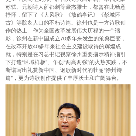
苏轼、元朝诗人萨都剌等豪杰雅士，都曾在此畅意
抒怀，留下了《大风歌》《放鹤亭记》《彭城怀
古》等脍炙人口的不朽诗篇。徐州也是一方诗歌创
作的热土。作为全国改革发展伟大历程的一个缩
影，徐州在新中国成立70多年来发生的沧桑巨变，
在改革开放40多年来社会主义建设取得的辉煌成
就，特别是在习总书记视察徐州重要指示精神指引
下打造“区域样板”、争创“两高两强”的火热实践，不
断谱写出礼赞新中国、讴歌新时代的壮丽“徐州诗
篇”，更为诗歌创作提供了丰厚沃土和广阔舞台。