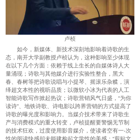
卢桢
如今，新媒体、新技术深刻地影响着诗歌的生
态，南开大学副教授卢桢认为，这种影响至少体现
在以下几个方面：依赖于线上生长的自媒体诗人大
量涌现；诗歌与其他媒介进行实验性整合，黑大
春、春树等把诗歌说唱与小提琴、摇滚乐杂糅，演
绎超文本性的视听品质；以微软小冰为代表的人工
智能诗歌写作掀起热议；诗歌营销风气日盛，“为你
读诗”、地铁诗歌、诗电影以跨界营销的方式提高了
诗歌的曝光度和影响力。当媒介技术带来了诗歌生
产与消费模式的重大转变，卢桢提醒要警惕无节制
的技术狂欢，过度使用影音媒介，使读者空有一
-
次
性的阅读快感却未能建构起文学性的美感；“剪贴文