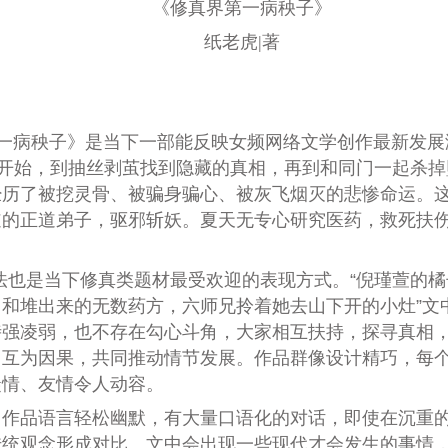
《修真界第一病秧子》
纸老虎|著
一病秧子》是当下一部能反映女频网络文学创作最新发展
脑开始，到抽丝剥茧找到隐藏的真相，再到和同门一起杀
经历了被挖灵骨、被骗身骗心、被灰飞烟灭的悲惨命运。
道的正道弟子，驱邪斩妖。夏天无专心研究医药，救死扶
写手法也是当下修真类题材最受欢迎的表现方式。“倪瑾萱的
和堆出来的无数药方，六师兄拎着她去山下开的小灶”文
恃强凌弱，也不存在勾心斗角，大家相互扶持，探寻真相
，互为因果，共同推动情节发展。作品群像设计精巧，每
徒情、友情令人动容。
。作品语言轻松幽默，有大量口语化的对话，即使在沉重
统观念形成对比。文中会出现一些现代才会发生的事情，例