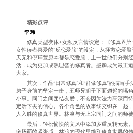
精彩点评
李 玮
修真类型变体+女频反言情设定：《修真界第
女性读者喜爱的“反恋爱脑”的设定，从拯救恋爱
天无和倪瑾萱原本都是恋爱脑，上一世他们分别
活，成为更加成熟理智的修真者。墨麟成为最正
大家。
其次，作品“日常修真”和“群像修真”的描
弟子身前的坚定一击，五师兄胡子下面翘起的嘴角
小事。同门之间团结友爱，不会因为法力高深而
定活下去的信心。各个角色的故事线交织在一起
人入胜的修真世界。林渡与无上宗同门之间的师
最后，轻松愉快的文风中添加多重反转元素
突场面的紧张感。林渡的现代思维和修真世界的传