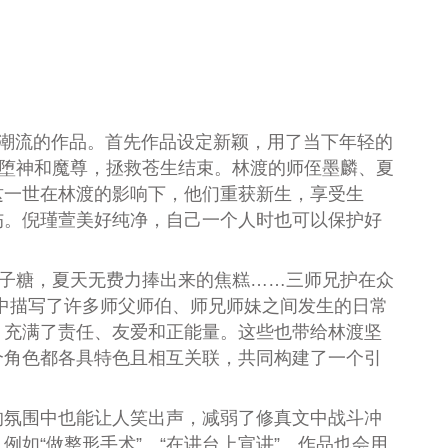
潮流的作品。首先作品设定新颖，用了当下年轻的
掉堕神和魔尊，拯救苍生结束。林渡的师侄墨麟、夏
这一世在林渡的影响下，他们重获新生，享受生
伤。倪瑾萱美好纯净，自己一个人时也可以保护好
橘子糖，夏天无费力捧出来的焦糕……三师兄护在众
中描写了许多师父师伯、师兄师妹之间发生的日常
，充满了责任、友爱和正能量。这些也带给林渡坚
个角色都各具特色且相互关联，共同构建了一个引
的氛围中也能让人笑出声，减弱了修真文中战斗冲
如“做整形手术”、“在讲台上宣讲”。作品也会用