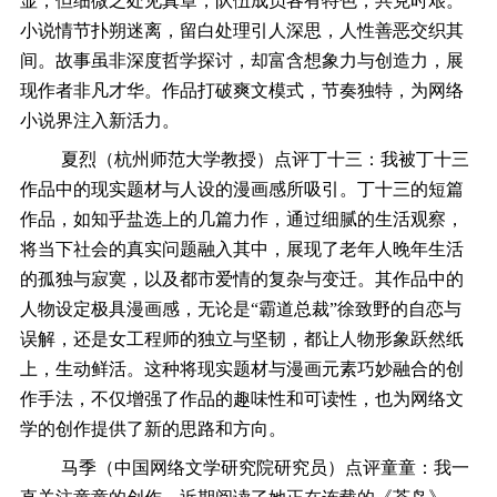
显，但细微之处见真章，队伍成员各有特色，共克时艰。
小说情节扑朔迷离，留白处理引人深思，人性善恶交织其
间。故事虽非深度哲学探讨，却富含想象力与创造力，展
现作者非凡才华。作品打破爽文模式，节奏独特，为网络
小说界注入新活力。
夏烈（杭州师范大学教授）点评丁十三：我被丁十三
作品中的现实题材与人设的漫画感所吸引。丁十三的短篇
作品，如知乎盐选上的几篇力作，通过细腻的生活观察，
将当下社会的真实问题融入其中，展现了老年人晚年生活
的孤独与寂寞，以及都市爱情的复杂与变迁。其作品中的
人物设定极具漫画感，无论是“霸道总裁”徐致野的自恋与
误解，还是女工程师的独立与坚韧，都让人物形象跃然纸
上，生动鲜活。这种将现实题材与漫画元素巧妙融合的创
作手法，不仅增强了作品的趣味性和可读性，也为网络文
学的创作提供了新的思路和方向。
马季（中国网络文学研究院研究员）点评童童：我一