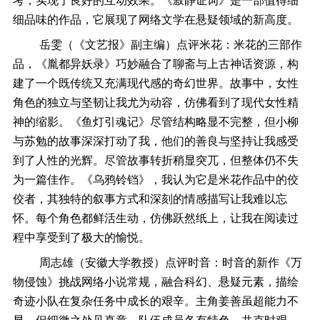
考，实现了良好的互动效果。《寂静证词》是一部值得细
细品味的作品，它展现了网络文学在悬疑领域的新高度。
岳雯（《文艺报》副主编）点评米花：米花的三部作
品，《胤都异妖录》巧妙融合了聊斋与上古神话资源，构
建了一个既传统又充满现代感的奇幻世界。故事中，女性
角色的独立与坚韧让我尤为动容，仿佛看到了现代女性精
神的缩影。《鱼灯引魂记》
尽管
结构略显不完整，但小柳
与苏勉的故事深深打动了我，他们的善良与坚持让我感受
到了人性的光辉。尽管故事转折稍显突兀，但整体仍不失
为一篇佳作。《乌鸦铃铛》，我认为它是米花作品中的佼
佼者，其独特的叙事方式和深刻的情感描写让我难以忘
怀。每个角色都鲜活生动，仿佛跃然纸上，让我在阅读过
程中享受到了极大的愉悦。
周志雄（安徽大学教授）点评时音：时音的新作《万
物侵蚀》挑战网络小说常规，融合科幻、悬疑元素，描绘
奇迹小队在复杂任务中成长的艰辛。主角姜善虽超能力不