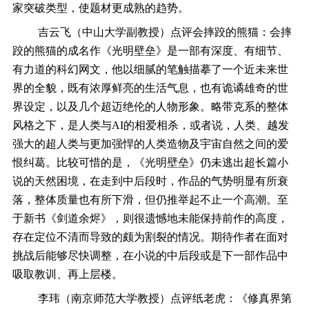
家突破类型，使题材更成熟的趋势。
吉云飞（中山大学副教授）点评会摔跤的熊猫：会摔
跤的熊猫的成名作《光明壁垒》是一部有深度、有细节、
有力道的科幻网文，他以细腻的笔触描摹了一个近未来世
界的全貌，既有浓厚鲜亮的生活气息，也有诡谲雄奇的世
界设定，以及几个超迈绝伦的人物形象。略带克系的整体
风格之下，是人类与
AI
的相爱相杀，或者说，人类、越发
强大的超人类与更加强悍的人类造物及宇宙自然之间的爱
恨纠葛。比较可惜的是，《光明壁垒》仍未逃出超长篇小
说的天然困境，在走到中后段时，作品的气势明显有所衰
落，整体质量也有所下滑，但仍推举起不止一个高潮。至
于新书《剑道余烬》，则很遗憾地未能保持前作的高度，
存在定位不清而导致的颇为割裂的情况。期待作者在面对
挑战后能够尽快调整，在小说的中后段或是下一部作品中
吸取教训、再上层楼。
李玮（南京师范大学教授）点评纸老虎：《修真界第