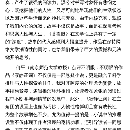
奏，产生了很强的阅读力。漠兮对书写对象怀有悲悯之
心，既挖掘他们的人性，又尽可能地呈现他们的生活状态
以及因这些生活而来的挣扎与无奈。由于内核充实，观照
了我们内心的沉寂，故事不仅仅是故事，而是在深度考察
和思索人性与人生，《菩提眼》在文学性上具有了一定
的“深度”，故事的代入感得到大幅度提升，作品在保持网
络文学消遣性的同时，也给我们带来了巨大的震撼和无法
绕开的思考。
何平（南京师范大学教授）点评不明眼：不明眼的作
品《寂静证词》不仅仅是一部悬疑小说，更是融合了科学
推理与人性探索的佳作。我对其跨度的处理尤为赞赏，故
事结构紧凑，逻辑推演环环相扣，让读者在紧张的阅读过
程中不断参与到情节的发展中。此外，《寂静证词》在主
角团的设置上也颇为巧妙，人物性格鲜明且富有成长性，
为整个故事增色不少。尤为值得一提的是，小说中的推理
设置不仅体现了作者深厚的逻辑功底，还引导读者一同思