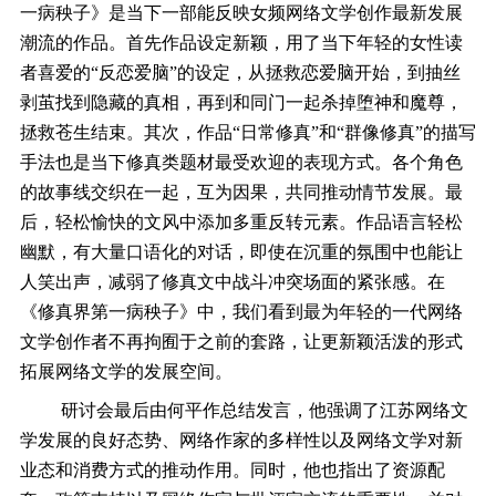
一病秧子》是当下一部能反映女频网络文学创作最新发展
潮流的作品。首先作品设定新颖，用了当下年轻的女性读
者喜爱的“反恋爱脑”的设定，从拯救恋爱脑开始，到抽丝
剥茧找到隐藏的真相，再到和同门一起杀掉堕神和魔尊，
拯救苍生结束。其次，作品“日常修真”和“群像修真”的描写
手法也是当下修真类题材最受欢迎的表现方式。各个角色
的故事线交织在一起，互为因果，共同推动情节发展。最
后，轻松愉快的文风中添加多重反转元素。作品语言轻松
幽默，有大量口语化的对话，即使在沉重的氛围中也能让
人笑出声，减弱了修真文中战斗冲突场面的紧张感。在
《修真界第一病秧子》中，我们看到最为年轻的一代网络
文学创作者不再拘囿于之前的套路，让更新颖活泼的形式
拓展网络文学的发展空间。
研讨会最后由何平作总结发言，他强调了江苏网络文
学发展的良好态势、网络作家的多样性以及网络文学对新
业态和消费方式的推动作用。同时，他也指出了资源配