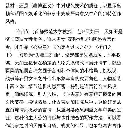
题材，还是《赛博正义》中对现代技术的质疑，都显示出
赖尔试图在娱乐化的叙事中完成严肃意义生产的独特创作
风格。
许苗苗（首都师范大学教授）点评天如玉：天如玉是
擅长塑造女性角色，追求男女“双强”模式的网络古言作
者。其作品《心尖意》《他定有过人之处》《衡门之
下》，被称为“边疆三部曲”，设定都是先婚后爱，军事权
谋。天如玉擅长在确定的人物关系模式下展开情节，以边
疆风情拓展言情文囿于宫闱和个体间的小格局，以权谋、
战事等在男女主之外带出形象丰富的次要角色，人物塑造
丰富立体，情节连贯构思严密，特别是语言符合古风设
定，简练细腻、引人入胜。《心尖意》有意避开惯常的网
文快节奏，尝试拓展，让古言更加细腻从容，这恰好是从
直白煽情到微妙的言情，从重网络效果到重文学审美的过
渡。这种将主人公的情感与事件结合的写作方法，可以看
作沉寂之后的天如玉自省、蜕变的结果，也象征着古言作