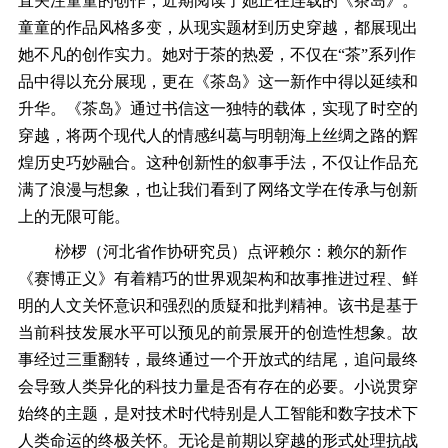
直关注童童的创作，近期阅读了她正在连载的《茶岛》。
童童的作品风格多变，从现实题材到历史穿越，都展现出
她不凡的创作实力。她对于茶的热爱，不仅在“茶”系列作
品中得以充分展现，更在《茶岛》这一新作中得以延续和
升华。《茶岛》通过书信这一独特的载体，实现了时空的
穿越，将两个现代人的情感纠葛与明朝海上丝绸之路的辉
煌历史巧妙融合。这种创新性的叙事手法，不仅让作品充
满了浪漫与想象，也让我们看到了网络文学在传承与创新
上的无限可能。
桫椤（河北省作协研究员）点评赖尔：赖尔的新作
《赛博正义》有着精巧的世界观架构和故事推进过程、鲜
明的人文关怀意识和强烈的质疑和批判精神。该书是基于
当前科技发展水平可以预见的前景展开的创造性想象。故
事经过三重翻转，最终通过一个开放式的结尾，追问最终
会导致人类异化的科技力量是否有存在的必要。小说贯穿
始终的主题，是对技术时代特别是人工智能和数字技术下
人类命运的终极关怀。无论是前期以穿越的形式处理抗战