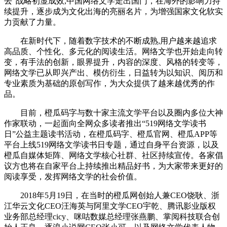
去”战略初显成效,中国网络文学走出国门，在海外的影响力持
续提升，逐步成为文化出海的亮丽名片，为增强国家文化软实
力贡献了力量。
在新时代下，随着数字技术的不断成熟,用户越来越追求
高品质、个性化、多元化的阅读生活。网络文学也开始走向转
变，有手法的创新，眼界提升，内容的深度、风格的转变等，
网络文学已从即兴产出、模仿衍生，日益转为以知识、阅历和
专业素质为基础的原创写作，为大众提供了越来越优秀的作
品。
目前，橙瓜码字与数十家主流文学平台以及圈内多位大神
作家联动，一起面向全网众多读者推出“519网络文学读书
日”公益主题读书活动，在橙瓜码字、橙瓜官网、橙瓜APP等
平台上线519网络文学读书日专题，通过自身平台资源，以及
橙瓜自媒体矩阵、网络文学核心社群、社区持续宣传。各家倡
议方也将在自家平台上持续推出精品好书，为大家带来更好的
阅读享受，发挥网络文学的社会价值。
2018年5月19日，在当时的橙瓜网创始人兼CEO饶耿、浙
江华云文化CEO汪海英与阿里文学CEO宇乾、腾讯影业版权
业务部总经理cicy、咪咕数媒总经理张燕鹏、掌阅科技联合创