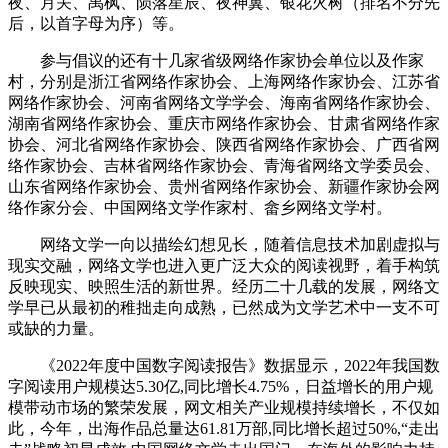
夜、月关、禹枫、陨落星辰、夜神翼、银花火树（排名不分先
后，以首字母为序）等。
参与倡议的还有十几家省级网络作家协会单位以及作家
村，分别是浙江省网络作家协会、上海网络作家协会、江苏省
网络作家协会、河南省网络文学学会、海南省网络作家协会、
湖南省网络作家协会、重庆市网络作家协会、甘肃省网络作家
协会、河北省网络作家协会、陕西省网络作家协会、广西省网
络作家协会
、
吉林省网络作家协会、青海省网络文学委员会
、
山东省网络作家协会、
贵州省网络作家协会、新疆作家协会网
络作家分会、中国网络文学作家村、畲乡网络文学村。
网络文学一向以描绘幻想见长，随着信息技术加剧虚拟与
现实交融，网络文学也进入更广泛大众的阅读视野，着手构筑
反映现实、映照生活的新世界。经历二十几载的发展，网络文
学早已从最初的稚拙走向成熟，已然成为文学艺术中一支不可
或缺的力量。
《2022年度中国数字阅读报告》数据显示，2022年我国数
字阅读用户规模达5.30亿,同比增长4.75%，日益增长的用户规
模带动市场的繁荣发展，网文相关产业规模持续增长，不仅如
此，今年，出海作品总量达61.81万部,同比增长超过50%,“走出