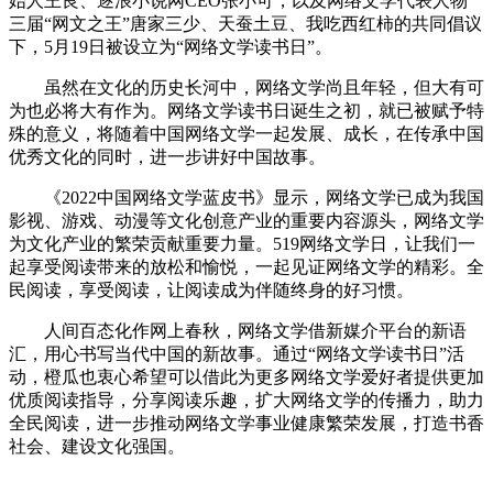
始人王良、逐浪小说网CEO张小可，以及网络文学代表人物
三届“网文之王”唐家三少、天蚕土豆、我吃西红柿的共同倡议
下，5月19日被设立为“网络文学读书日”。
虽然在文化的历史长河中，网络文学尚且年轻，但大有可
为也必将大有作为。网络文学读书日诞生之初，就已被赋予特
殊的意义，将随着中国网络文学一起发展、成长，在传承中国
优秀文化的同时，进一步讲好中国故事。
《2022中国网络文学蓝皮书》显示，网络文学已成为我国
影视、游戏、动漫等文化创意产业的重要内容源头，网络文学
为文化产业的繁荣贡献重要力量。519网络文学日，让我们一
起享受阅读带来的放松和愉悦，一起见证网络文学的精彩。全
民阅读，享受阅读，让阅读成为伴随终身的好习惯。
人间百态化作网上春秋，网络文学借新媒介平台的新语
汇，用心书写当代中国的新故事。通过“网络文学读书日”活
动，橙瓜也衷心希望可以借此为更多网络文学爱好者提供更加
优质阅读指导，分享阅读乐趣，扩大网络文学的传播力，助力
全民阅读，进一步推动网络文学事业健康繁荣发展，打造书香
社会、建设文化强国。