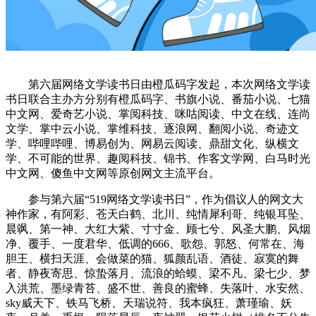
第六届网络文学读书日由橙瓜码字发起，本次网络文学读
书日联合主办方分别有橙瓜码字、书旗小说、番茄小说、七猫
中文网、爱奇艺小说、掌阅科技、咪咕阅读、中文在线、连尚
文学、掌中云小说、掌维科技、逐浪网、翻阅小说、奇迹文
学、哔哩哔哩、博易创为、网易云阅读、鼎甜文化、纵横文
学、不可能的世界、趣阅科技、锦书、作客文学网、白马时光
中文网、傻鱼中文网等原创网文主流平台。
参与第六届“519网络文学读书日”，作为倡议人的网文大
神作家，有阿彩、苍天白鹤、北川、纯情犀利哥、纯银耳坠、
晨飒、第一神、大红大紫、寸寸金、顾七兮、风圣大鹏、风烟
净、覆手、一度君华、低调的666、歌怨、郭怒、何常在、海
胆王、横扫天涯、会做菜的猫、狐颜乱语、酒徒、寂寞的舞
者、静夜寄思、惊蛰落月、流浪的蛤蟆、梁不凡、梁七少、梦
入洪荒、墨绿青苔、盛不世、善良的蜜蜂、失落叶、水安然、
sky威天下、铁马飞桥、天瑞说符、我本疯狂、萧瑾瑜、妖